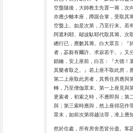
空盤隨後
，
大師教主先置一籌
，
次
亦
應少離本座
，
蹲踞合掌
，
受取其
空盤上
。
如是次第
，
乃至行末
。
若
阿遮利耶
、
鄔波馱耶代取其籌
。
次
總行已
，
應數其籌
。
白大眾言
：
『
者
，
苾芻有爾許
、
求寂若干
。』
又
鎖鑰
，
安上座前
，
白言
：『
大
德
！
其樂者取之
。』
若上座不
取此房
，
第二上座取此房
者
，
其舊住房應與
轉
，
乃至
僧伽眾末
。
第一上座見與
更
索者
，
初索之時
，
不應即與
；
第
與
；
第三索時應與
，
然上座得惡作
眾末
，
如前次第得越法罪
，
准上應
然於住處
，
所有房舍悉皆分盡
。
客