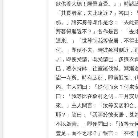
欲供養
大德
！
願垂哀受
。』」
時諸
「
其長者
家
，
去此遠近
？」
答曰
：
那
。」
諸苾芻
等即作是念
：「
去此
齊暮得迴
還不
？」
各作是言
：「
去
迴來
。」「
世
尊制我等安居
，
不得
何
。」
即
便不去
。
時彼象村側近
，
居
，
即便受請
。
既受請已
，
多獲衣
已
，
著衣持鉢
，
往室羅伐城
。
漸漸
詣一寺所
。
時有苾芻
，
即前迎接
，
內
。
主人問曰
：「
從何而來
？
何處
曰
：「
我等比在象村之側
，
三月安
來
。」
主人問言
：「
汝等安居和合
耶
？」
答曰
：「
我等於彼安居
，
甚
不以為苦
。」
即便問曰
：「
汝等云
豐足
，
而不乏耶
？」
報言
：「
在彼