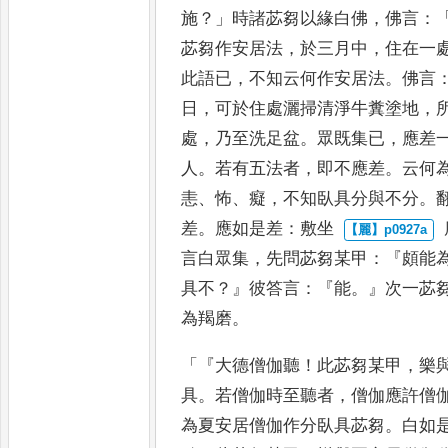
施
？」
時諸苾芻以緣白佛
，
佛言
：
苾芻作安居法
，
於三月中
，
住在一
此語已
，
不知云何作安居法
。
佛言
日
，
可於住處灑掃清淨牛糞塗地
，
處
，
乃至洗足盆
。
眾既集已
，
應差
人
。
若有五法者
，
即不
應差
。
云何
恚
、
怖
、
癡
，
不知臥具分
與不分
。
差
。
應如是差
：
敷坐
言白眾集
，
先問苾芻某甲
：『
頗能
具不
？』
彼答言
：『
能
。』
次一苾
為羯磨
。
「『
大德僧伽聽
！
此苾芻某甲
，
樂
具
。
若僧伽時至聽者
，
僧伽應許僧
為夏安居僧伽作分臥具苾芻
。
白如