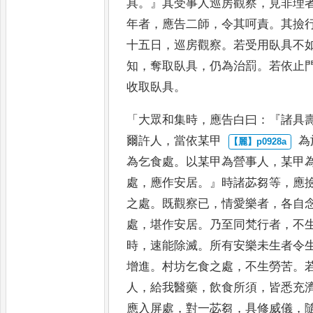
具
。』
其受事人巡房觀察
，
見非理
年者
，
應告二師
，
令其呵責
。
其撿
十五日
，
巡房觀察
。
若受用臥具不
知
，
奪取臥具
，
仍為治罰
。
若依止
收取臥具
。
「
大眾和集時
，
應告
白曰
：『
諸具
爾許人
，
當依某甲
為
為乞食處
。
以某甲為營
事人
，
某甲
處
，
應作安居
。』
時
諸苾芻等
，
應
之處
。
既觀
察已
，
情愛樂者
，
各自
處
，
堪作安
居
。
乃至同梵行者
，
不
時
，
速能
除滅
。
所有安樂未生者令
增進
。
村坊乞食之處
，
不生勞苦
。
人
，
給我醫藥
，
飲食所須
，
皆悉充
應入屏處
，
對一苾芻
，
具修威儀
，