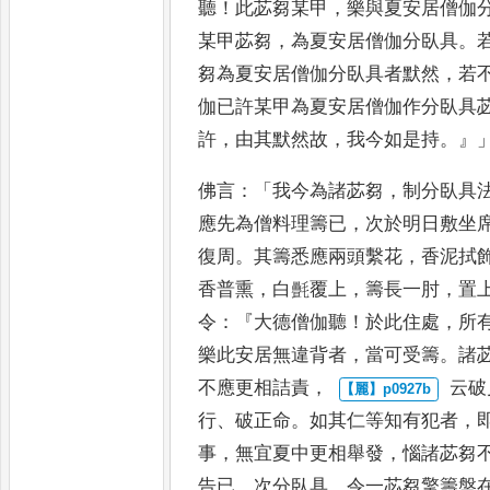
聽
！
此苾芻某甲
，
樂與夏安
居僧伽
某甲苾芻
，
為夏安
居僧伽分臥具
。
芻為夏
安居僧伽分臥具者默然
，
若
伽
已許某甲為夏安居僧伽作分臥具
許
，
由其默然故
，
我今如是持
。』
佛言
：「
我今為諸苾芻
，
制分臥具
應先為僧料理籌已
，
次於明日敷坐
復周
。
其籌悉應兩頭繫花
，
香泥拭
香普熏
，
白㲲覆上
，
籌長一肘
，
置
令
：『
大德僧伽聽
！
於此住處
，
所
樂此安居無違背者
，
當
可受籌
。
諸
不應更相詰責
，
云破
行
、
破正命
。
如其仁等知有
犯者
，
事
，
無宜夏中更相舉
發
，
惱諸苾芻
告已
，
次分臥具
。
令一苾芻擎籌盤