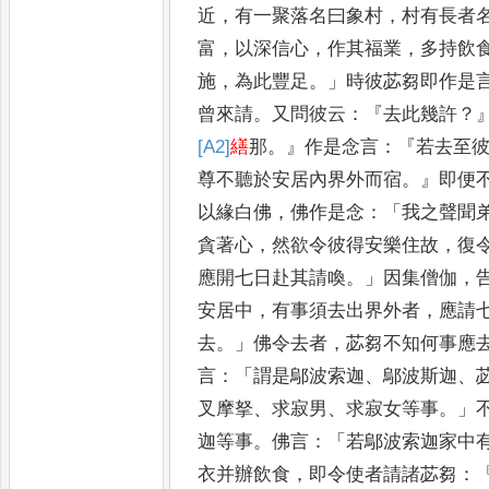
近
，
有一聚落名曰象村
，
村有長者
富
，
以深信心
，
作其福業
，
多持飲
施
，
為此豐足
。」
時彼苾芻即
作是
曾來請
。
又問彼云
：『
去此
幾許
？
[A2]
繕
那
。』
作是念言
：『
若去至
尊不聽於安居內界外而宿
。』
即
便
以緣白佛
，
佛作是念
：「
我
之聲聞
貪著心
，
然欲令彼
得安樂住故
，
復
應開七日
赴其請喚
。」
因集僧伽
，
安居中
，
有事須去出界外者
，
應請
去
。」
佛令去者
，
苾芻不知何事應
言
：「
謂是鄔波索迦
、
鄔波斯迦
、
叉摩拏
、
求寂男
、
求寂女等事
。」
迦等事
。
佛言
：「
若鄔波索迦家中
衣并辦飲食
，
即令使者請諸
苾芻
：