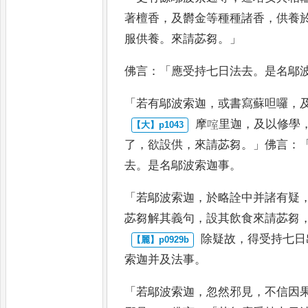
著檀香
，
及欝金等種種諸香
，
供
養
服供養
。
來請苾芻
。」
佛言
：「
應受持七日法去
。
是名鄔
「
若
有鄔波索迦
，
或書寫蘇呾囉
，
摩㗌里迦
，
及以修學
了
，
欲設
供
，
來請苾芻
。」
佛言
：
去
。
是名鄔
波索迦事
。
「
若鄔波索迦
，
於略詮中并諸有疑
苾芻解其義句
，
設其飲食來請苾芻
除疑故
，
得受持七日
索迦并
及法事
。
「
若鄔波索迦
，
忽然邪見
，
不信因