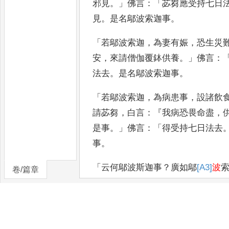
邪見
。」
佛言
：「
苾芻應受持七日
見
。
是名鄔波索迦事
。
「
若鄔波索迦
，
為妻有娠
，
恐生災
安
，
來請僧伽覆鉢供養
。」
佛言
：
法去
。
是名鄔波索迦事
。
「
若鄔波索迦
，
為病患事
，
設諸飲
請苾芻
，
白言
：『
我病恐畏命盡
，
是事
。」
佛言
：「
得受持七日法去
事
。
「
云何鄔波斯迦事
？
廣如鄔
[A3]
波
卷/篇章
「
云何苾芻事
？
如有苾芻
，
剏造住
僧伽
。
因為慶讚
，
設諸飲食
，
并施
令使請喚苾芻就時
，
諸苾芻應受持