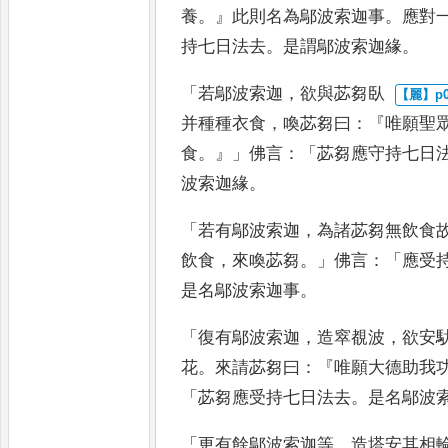
養
。』
此則名為鄔波索
迦事
。
應對
持七日法去
。
是謂鄔波索迦緣
。
「
若鄔波索迦
，
欲與苾芻臥
并種種衣食
，
喚苾芻曰
：『
唯願聖
食
。』」
佛言
：「
苾芻應守持七日
波索迦緣
。
「
若有鄔波索迦
，
為諸苾
芻無飲食
飲食
，
來喚苾芻
。」
佛言
：「
應受
是名鄔波索迦
事
。
「
復有鄔波索迦
，
造窣覩波
，
欲安
花
。
來請苾芻曰
：『
唯願大德助我
「
苾芻應受持七日法去
。
是名鄔波
「
更有餘鄔波索迦等
，
造塔安其相