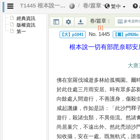
T1445 根本說一切有部毘奈耶安居事
卷/篇章 一
繁中
經典資訊
卷/篇章
：
參考資料
版權資訊
[1]
第一
No. 1445
根本說一切有部毘奈耶安
大唐
佛在室羅伐城逝多林給孤獨園
。
爾
於此住處三月雨安居
。
時有眾多
苾
向餘處人間遊行
，
不善護
身
，
傷殺
咸起譏嫌
，
作如是
語
：「
此沙門釋
遊行
，
殺諸虫
類
，
不異俗流
。
然諸
尚居巢
穴
，
不遠出外
。
然此禿頭沙
知
收攝
，
安在一處
。
既無軌式
，
誰