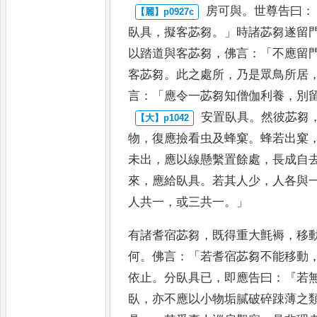
房可與
。
世尊告曰
：
臥具
，
擬客
苾芻
。」
時諸苾芻遂留
以踏
道與客苾芻
，
佛言
：「
不應留
客苾芻
。
此之處所
，
乃是眾鳥所居
言
：「
應令一苾芻知僧伽利養
，
別
安置臥具
。
然彼苾芻
物
，
復
應撿看虫及蜂窠
。
蜂若出窠
未出
，
應以線懸繫置餘處
，
長成自
來
，
應給臥具
。
若其人少
，
人各與
人共一
，
或三共一
。」
有諸耆宿苾芻
，
既
得重大氈褥
，
移
何
。
佛言
：「
若耆
宿苾芻不能移動
依止
。
分臥
具已
，
即應告曰
：『
若
臥
，
亦不應
以小物垢膩破碎踈薄之