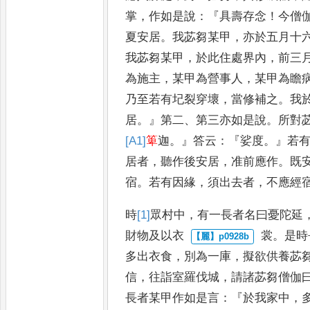
掌
，
作如是說
：『
具壽存念
！
今僧
夏安居
。
我苾芻某甲
，
亦於五
月十
我苾芻某甲
，
於此住處
界內
，
前三
為施主
，
某甲為
營事人
，
某甲為瞻
乃至若有
圮裂穿壞
，
當修補之
。
我
居
。』
第
二
、
第三亦如是說
。
所對
[A1]
箄
迦
。』
答
云
：『
娑度
。』
若
居者
，
聽作後安
居
，
准前應作
。
既
宿
。
若有因
緣
，
須出去者
，
不應經
時
[1]
眾村中
，
有一長
者名曰憂陀延
財物及以衣
裳
。
是時
多出衣食
，
別為一庫
，
擬欲供養苾
信
，
往詣室羅伐
城
，
請諸苾芻僧伽
長者某甲作
如是言
：『
於我家中
，