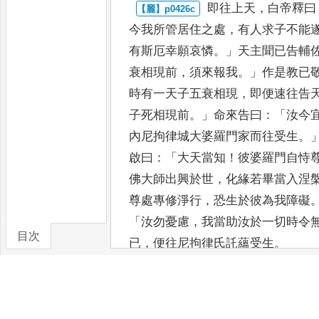
即往上天
，
白帝釋曰
今我所管居
住之處
，
有人求子不能
有
斯厄幸願哀憐
。」
天主聞已告輔
衰相現前
，
須來報我
。」
作是教已
時有一天子五衰相現
，
即便速往告
子死相現前
。」
命來告曰
：「
汝今
內尼拘律城大婆羅門家而往
受生
。
啟曰
：「
大天當知
！
彼婆
羅門自恃
佛大師出興於
世
，
化緣若畢當入涅
尊處
專修淨行
，
恐生於彼為我障礙
「
汝
勿憂慮
，
我當助汝於一切時令
目次
已
，
便往尼拘律氏託蘊受生
。
卷/篇章
聰慧女人有
五奇智
。
何謂為五
？
一
二
、
知時
節
，
三
、
知從某人得娠
，