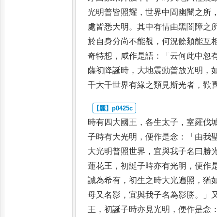
光明普皆照耀
，
世界中間幽闇之所
處皆悉大明
。
其中有情由黑
闇障之
於自身分尚不能
覩
，
何況餘類能互
奇特想
，
咸作是語
：「
云何此中忽
薩初
降誕時
，
大地震動普放光明
，
千大千世界有緣之類見斯光者
，
歡
時有四大國王
，
各生太子
，
室羅伐
子時有大光明
，
便作是念
：「
由我
大光明普照世界
，
宜與我子名
曰勝
蓮花王
，
初誕子時亦有
光明
，
便作
誠為希有
，
初生之
時大光遍照
，
猶
母又名影
，
宜與我子名為影勝
。」
王
，
初誕子時亦見光明
，
便作是念