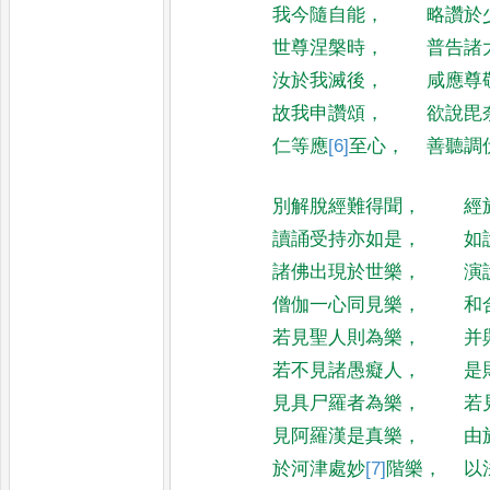
我今隨自能
，
略讚於
世尊涅槃時
，
普告諸
汝於我滅後
，
咸應尊
故我申讚頌
，
欲說毘
仁等應
[6]
至
心
，
善聽調
別解脫經難得聞
，
經
讀誦受持亦如是
，
如
諸佛出現於世樂
，
演
僧伽一心同見樂
，
和
若見聖人則為樂
，
并
若不見諸愚癡人
，
是
見具尸羅者為樂
，
若
見阿羅漢是真樂
，
由
於河津處妙
[7]
階
樂
，
以