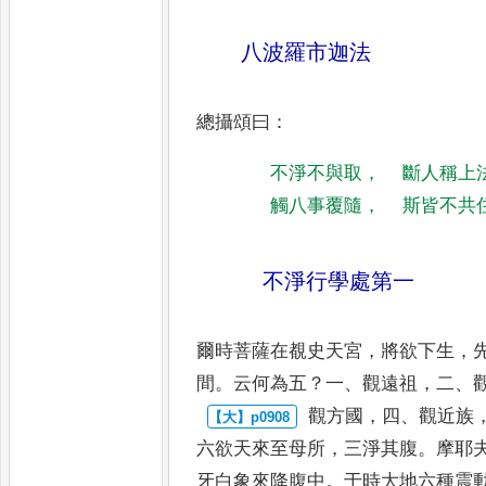
八波羅市迦法
總攝頌曰
：
不淨不與取
，
斷人稱上
觸八事覆隨
，
斯皆不共
不淨行學處第一
爾時菩薩在覩史天宮
，
將欲下生
，
間
。
云何為五
？
一
、
觀遠祖
，
二
、
觀方國
，
四
、
觀近族
六欲天來至
母所
，
三淨其腹
。
摩耶
牙白
象來降腹中
。
于時大地六種震