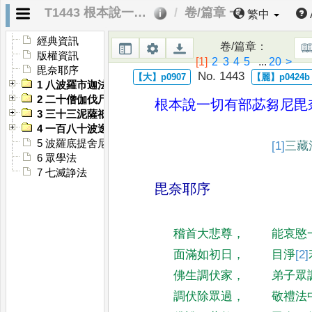
T1443 根本說一切有部苾芻尼毘奈耶
卷/篇章 一
繁中
經典資訊
卷/篇章
：
版權資訊
[1]
2
3
4
5
...
20
>
毘奈耶序
No. 1443
1 八波羅市迦法
2 二十僧伽伐尸沙法
根本說一切有部苾芻尼毘
3 三十三泥薩祇波逸底迦法
4 一百八十波逸底迦法
5 波羅底提舍尼法
[1]
三藏
6 眾學法
7 七滅諍法
毘奈耶序
稽首大悲尊
，
能哀愍
面滿如初日
，
目淨
[2]
佛生調伏家
，
弟子眾
調伏除眾過
，
敬禮法