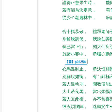
證得正慧果生時
，
能
若有能為決定意
，
善
從少至老處林中
，
寂
合十指恭敬
，
禮釋迦師
別解脫調伏
，
我說仁善
聽已當正行
，
如大仙所
於諸小罪中
，
勇猛亦勤
心馬難制止
，
勇決恒相
別解脫如銜
，
有百針極
若人違軌則
，
聞教便能
大士若良馬
，
當出煩惱
若人無此銜
，
亦不曾喜
彼沒煩惱陣
，
迷轉於生