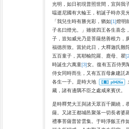
光明
，
如日初現普照世間
，
宜與我
嗢逝尼國有大輪王
，
初誕子時亦見
「
我兒生時有勝光彩
，
猶如
[1]
燈明
子名曰燈光
。」
雖彼四
王各生喜念
子
，
豈知威光
乃是菩薩慈善根力
，
福德
所致
。
當於此日
，
大釋迦氏難
五百童子
，
其耶輸陀羅
、
鹿母
、
瞿
[
時誕生六萬童
[3]
女
。
復有五百侍男
侍女同時而生
，
又有五百母象
建託
各生一子
。
是時大地
藏
，
諸有邊隅不臣之處咸
來賓伏
。
是時釋梵大王與諸天眾百千圍繞
，
薩
。
又諸王都城邑聚落一切長者
婆
禮事菩薩普皆雲集
。
于
時淨飯王作