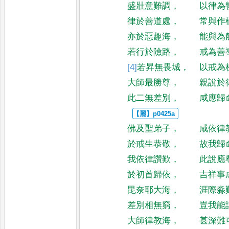
盛壯意難調
，
以律為
律於善道處
，
常與作
亦於惡趣海
，
能與為
若行於險路
，
戒為善
[4]
若
昇無畏城
，
以戒為
大師最勝尊
，
親說於
此二無差別
，
咸應歸
佛及聖弟子
，
咸依律
於戒生恭敬
，
故我歸
我依律讚歎
，
此說應
於初首歸依
，
吉祥事
毘奈耶大海
，
涯際淼
差別相無窮
，
豈我能
大師律教海
，
甚深難