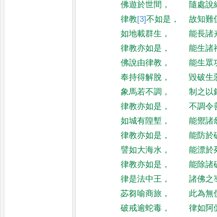
佛遊於世間
，
隨處說
律教
[3]
不
如是
，
故知難
如地載群生
，
能長諸
律教亦如是
，
能生諸
佛說由律教
，
能生眾
奉持得解脫
，
毀破生
象馬若不調
，
制之以
律教亦如是
，
不調令
如城有隍塹
，
能禦諸
律教亦如是
，
能防於
譬如大海水
，
能漂於
律教亦如是
，
能除諸
律是法中王
，
諸佛之
苾芻喻商旅
，
此為無
破戒逾蛇毒
，
律如阿