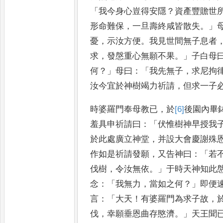
「
我今身心豈得安隱
？
資產豐贍世
形命難保
，
一旦壽終咸皆散失
。」
憂
，
示汝方便
。
我見世間無子息者
求
，
發慇重心無願不果
。」
子白
母
何
？」
母曰
：「
我先無子
，
求尼拘
汝
今宜於神樹竭力祈請
，
但求一
子
時婆羅門奉母教已
，
於
[6]
後
園內
畢
羞具申祈請曰
：「
伏惟樹
神早授我
於此處廣立神堂
，
并設大會慶謝殊
作如是祈
請發願
，
又告神曰
：「
若
伐樹
，
令汝無依
。」
于時天神知此
念
：
「
我無力
，
當如之何
？」
即便
言
：
「
大天
！
有婆羅門為求子故
，
伐
，
幸願垂恩曲存愍濟
。」
天王聞