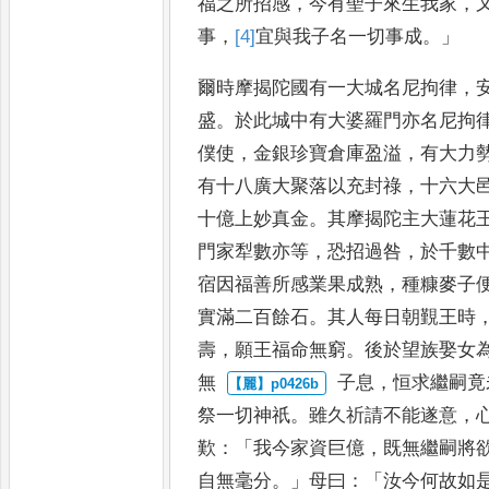
福之所招感
，
今
有聖子來生我家
，
事
，
[4]
宜
與
我子名一切事成
。」
爾時摩揭陀國有一大城名尼拘律
，
盛
。
於此城中有大婆羅門亦名尼
拘
僕使
，
金銀珍寶倉庫盈
溢
，
有大力
有十八廣大聚
落以充封祿
，
十六大
十億
上妙真金
。
其摩揭陀主大蓮花
門家犁數亦等
，
恐招過咎
，
於千數
宿因福善所感業果成熟
，
種糠
麥子
實滿二百餘石
。
其人
每日朝覲王時
壽
，
願王福
命無窮
。
後於望族娶女
無
子息
，
恒求繼嗣竟
祭一切神
祇
。
雖久祈請不能遂意
，
歎
：
「
我今家資巨億
，
既無繼嗣將
自無毫分
。」
母曰
：「
汝今何故如