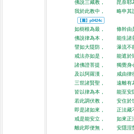
佛說三藏教
，
毘奈耶
我於此教中
，
略申其
如樹根為最
，
條幹由
佛說律為本
，
能生諸
譬如大隄防
，
瀑流不
戒法亦如是
，
能遮於
諸佛證菩提
，
獨覺身
及以阿羅漢
，
咸由律
三世諸賢聖
，
遠離有
皆以律為本
，
能至安
若此調伏教
，
安住於
即是諸如來
，
正法藏
戒是能安立
，
如來正
離此即便無
，
安隱涅