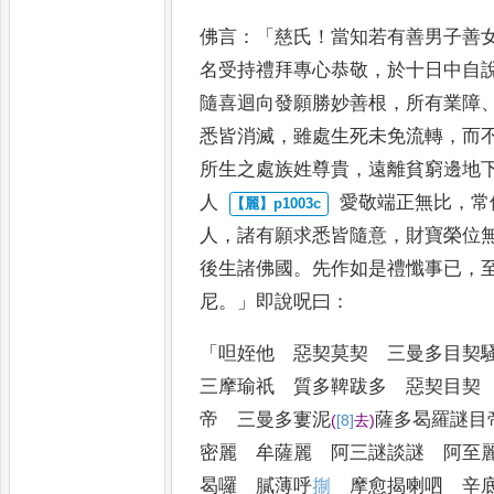
佛言
：「
慈氏
！
當知若有善男子善
名受持禮拜專心恭敬
，
於十日中自
隨喜迴向發願勝妙善根
，
所
有業障
悉皆消滅
，
雖處生死
未免流轉
，
而
所生之處族
姓尊貴
，
遠離貧窮邊地
人
愛敬端正無比
，
常
人
，
諸有願
求悉皆隨意
，
財寶榮位
後
生諸佛國
。
先作如是禮懺事已
，
尼
。」
即說呪曰
：
「
呾姪他 惡契莫契 三曼多目契
三摩瑜祇 質多鞞跋多 惡契目
契
帝 三曼多寠泥
薩多曷羅謎目
(
[8]
去
)
密麗 牟
薩麗 阿三謎談謎 阿至
曷囉 膩薄呼
𢮓
摩愈揭喇呬 辛