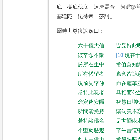
底 樹底伐底 達摩震帝 阿
躃㿲
塞建陀 毘薄帝
莎訶
」
爾時世尊復說頌曰
：
「
六十億大仙
，
皆受持此
彼常念不散
，
[10]
現
在
於所在生中
，
常值善知
所有悕望者
，
應念皆隨
現前見諸佛
，
而在蓮華
常持此呪者
，
具相而化
念定皆安隱
，
智慧日增
所聞能受持
，
諸句義不
若持諸佛名
，
是世歸依
不墮於惡趣
，
常生善道
此人由佛力
，
常得殊勝