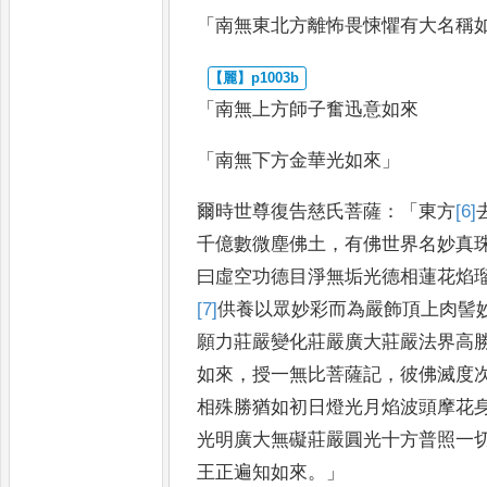
「
南無東北方離怖畏悚懼有大名稱
「
南無上方師子奮迅意如來
「
南無下方金華光如來
」
爾時世尊復告慈氏菩薩
：「
東方
[6]
千億數微塵佛土
，
有佛世界名妙真
曰虛空功德目淨無垢光德
相蓮花焰
[7]
供
養以眾妙
彩而為嚴飾頂上肉髻
願
力莊嚴變化莊嚴廣大莊嚴法界高
如來
，
授一無比菩薩記
，
彼佛滅度
相殊勝猶如初日燈光月
焰波頭摩花
光明廣大無
礙莊嚴圓光十方普照一
王正遍知如來
。」