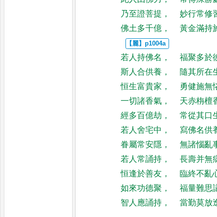
乃至證菩提
，
妙行常修
佛土多千億
，
黃金滿持
若人持佛名
，
福聚多於
斯人合供養
，
隨其所在
恒生富貴家
，
勇健施無
一切諸香氣
，
天赤栴檀
經多百億劫
，
常從其口
若人舍宅中
，
寫佛名供
眷屬常安隱
，
無諸惱亂
若人常誦持
，
長壽并無
恒逢於善友
，
臨終不亂
如來功德聚
，
福量難思
智人應誦持
，
當勤莫放