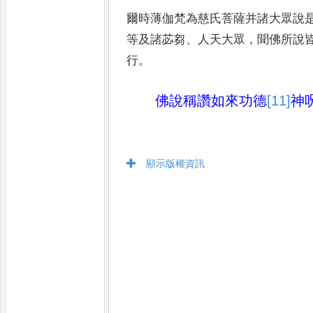
爾時薄伽梵為慈氏菩薩并諸大眾說
等及諸苾芻
、
人天大眾
，
聞佛所
說
行
。
佛說稱讚如來功德
[11]
神
顯示版權資訊