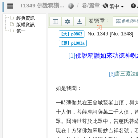
T1349 佛說稱讚如來功德神呪經
卷/篇章 一
繁中
經典資訊
卷/篇章
：
參考資料
版權資訊
[1]
第一
No. 1349 [No. 1348]
[1]
佛說稱讚如來功德神呪
[3]
唐
三藏法
如是我聞
：
一時薄伽梵在王舍城鷲峯山頂
，
與
十人俱
，
菩薩摩訶薩
萬二千人俱
，
眾
。
爾時世尊
於此眾中
，
告慈氏菩
現在十
方諸佛如來勝妙吉祥名號
，