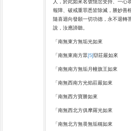
人
，
於此如來名號憶念受持
、
一心
報障
、
破戒重罪悉皆除滅
，
勝妙善
隨喜迴向發願一切功德
，
永
不退轉
說
，
汝應諦聽
。
「
南無東方無垢光如來
「
南無東南方眾
[5]
辯
莊嚴如來
「
南無南方無垢月幢旗王如來
「
南無西南方光焰莊嚴如來
「
南無西方寶勝如來
「
南無西北方俱摩羅光如來
「
南無北方無畏無垢稱如來