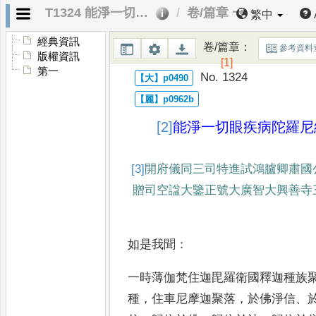
T1324 能淨一切眼疾病陀羅尼經
卷/篇章 一
繁中
經典資訊
卷/篇章
：
參考資料
版權資訊
[1]
第一
No. 1324
[2]
能
淨一切眼疾病陀羅尼
[3]
開府儀同三司特進試鴻臚卿肅國
贈司空諡大鑒
正號大廣智大興善寺
如是我聞
：
一時薄伽梵住迦毘羅衛國釋迦
種族
種
，
住車尼摩迦聚落
，
於佛淨信
、