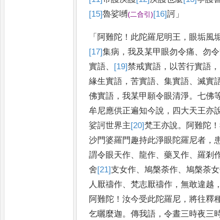
[15]
魯
娑嚩
[16]
訶
」
(
二合引
)
「
阿難陀
！
此陀羅尼明王
，
眼垢風
[17]
集
病
，
我及某甲眼勿令痛
、
勿令
實語
、
[19]
禁
戒實語
，
以苦行實語
，
緣生實語
，
苦實語
、
集實語
、
滅實
佛實語
，
我某甲願令眼清淨
。
七佛
牟尼應供正遍知今說
，
四大天
王亦
娑訶世界主
[20]
梵
王亦說
。
阿難陀
！
沙門婆羅門趣持
此淨眼陀羅尼者
，
謂令眼
天作
、
龍作
、
藥叉作
、
羅剎
舍
[21]
支
女作
、
鳩槃荼作
、
鳩槃荼女
人厭
禱作
、
梵志厭禱作
，
無敢違越
阿難陀
！
汝今受此陀羅尼
，
將往釋
乞曬麼迦
。
傳我語
，
令晝三時夜三