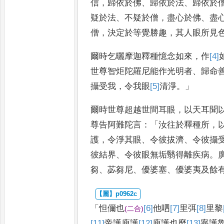
信
，
歸依於佛
、
歸
依於法
、
歸依於
疑於法
、
不疑
於僧
，
盡心於佛
、
盡
僧
，
決定於
等覺勝趣
，
其人眼所見
爾時乞曬摩迦釋種憶念如來
，
作
[4]
世尊智炬陀羅尼能作光明者
、
歸命
攝受我
，
令我眼
[5]
清
淨
。」
爾時世尊超越世間耳眼
，
以天耳聞
尊告阿難陀言
：「
汝往於釋種所
，
護
，
令淨其眼
、
令彼拔濟
、
令彼
攝
彼結界
、
令彼眼無垢翳得
離疾病
。
芻
、
苾芻尼
、
優婆
塞
、
優婆夷及餘
「
怛儞也
[6]
他
呬
[7]
里
弭
[8]
里
黎
(
二合
)
[11]
帝
護庾護
[12]
庾
護也麼
[13]
寧
護