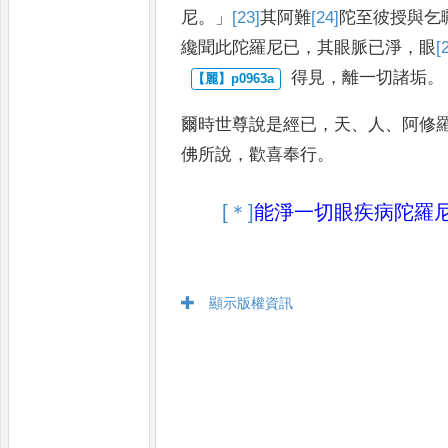
尼
。」
[23]
其
阿難
[24]
陀
至彼授與乞
纔聞此陀羅尼已
，
其眼脈已淨
，
眼
[
得見
，
離一切諸垢
。
爾時世尊說是經已
，
天
、
人
、
阿修
佛所說
，
歡喜奉行
。
[＊]
能
淨一切眼疾病陀羅
顯示版權資訊