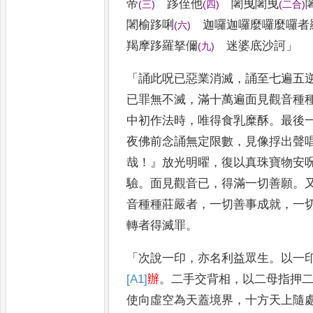
帝
跢侄他
闍曳闍曳
(
三
)
(
四
)
(
二合
)
闍榆跢唎
迦囉迦囉麼囉麼囉者
(
六
)
羯摩跢羅拏儞
迷婆底沙訶
」
(
九
)
「
誦此呪已惡業消滅
，
誦至七遍五
已罪無不滅
，
滿十萬遍面見觀音種
中初作法時
，
唯得食乳糜
酥
。
最後
夜佛前念誦無定
限數
，
見像捊出聲
哉
！』
放光明
曜
，
復以真珠寶物安
驗
。
面
見觀音已
，
得滿一切善願
。
音種種莊嚴者
，
一切善事成就
，
一
轉者得滅罪
。
「
次說一印
，
亦名利益眾生
。
以一
[A1]
辦
。
二手交背相
，
以二母指押
使向虛空為天蓋境界
，
十方天上
隨