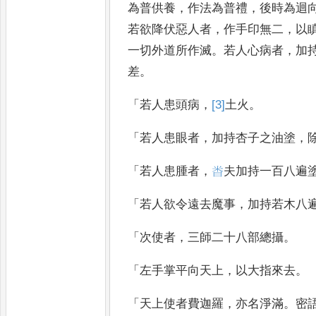
為普供養
，
作法為普禮
，
後時為迴
若欲降伏惡人者
，
作手印無二
，
以
一切外道
所作滅
。
若人心病者
，
加
差
。
「
若人患頭病
，
[3]
土
火
。
「
若人患眼者
，
加持杏子之油塗
，
「
若人患腫者
，
𫂵
夫加持一百八遍
「
若人欲令遠去魔事
，
加持若木八
「
次使者
，
三師二十八部總攝
。
「
左手掌平向天上
，
以大指來去
。
「
天上使者費迦羅
，
亦名淨滿
。
密