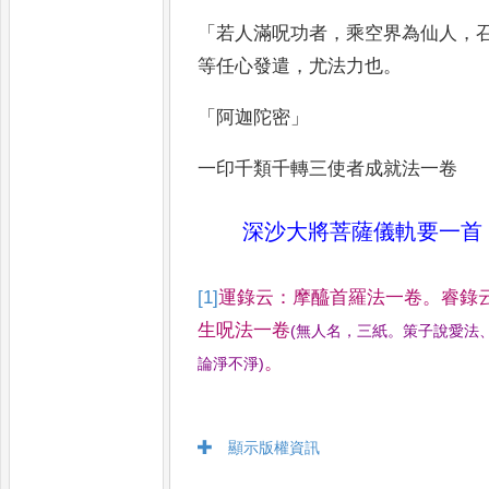
「
若人滿呪功者
，
乘空界為仙人
，
等任心發遣
，
尤法力也
。
「
阿迦陀密
」
一印千類千轉三使者成就法一卷
深沙大將菩薩儀軌要一首
[1]
運錄云
：
摩醯首羅法一卷
。
睿錄
生呪法一卷
(
無人名
，
三紙
。
策子說愛法
。
論淨不淨
)
顯示版權資訊