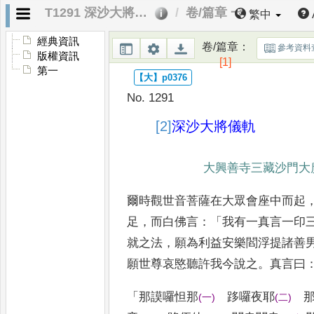
T1291 深沙大將儀軌
卷/篇章 一
繁中
經典資訊
卷/篇章
：
參考資料
版權資訊
[1]
第一
No. 1291
[2]
深沙大將儀軌
大興善寺三藏沙門大
爾時觀世音菩薩在大眾會座中而起
足
，
而白佛言
：「
我有一真言一印
就之法
，
願為利益安樂
閻浮提諸善
願世尊哀愍
聽許我今說之
。
真言曰
「
那謨囉怛那
跢囉夜耶
那
(
一
)
(
二
)