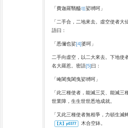
「
費迦羅翳醯
𠰘
娑嚩呵
」
「
二手合
，
二地來去
。
虛空使者大
語曰
：
「
悉儞也娑
[4]
婆
呵
」
二手向虛空
，
以二大來去
。
下地使
名大羅惹
。
密語
[5]
曰
：
「
唵闍曳闍曳娑嚩呵
」
「
此三種使者
，
能滅三災
、
能滅三
世業障
，
生生世世悉地成就
。
「
又此三種使者無相爭
，
力頓生滅
木合空鉢
。