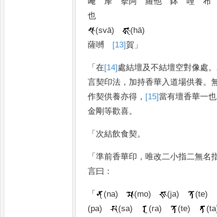
唵
摩
拏阿
羅他
鉢
哩
布
也
(svā)
(hā)
薩嚩
[13]
賀
」
「
在
[14]
處
結壇及不結壇空對像處
。
言契印法
，
加持香華入道場供養
。
作契供養亦得
，
[15]
當有壇香華
一也
金剛等歡喜
。
「
次結飲食契
。
「
準前香華印
，
唯改二小指二無名
言曰
：
「
(na)
(mo)
(ja)
(te)
(pa)
(sa)
(ra)
(te)
(ta