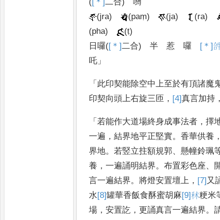
(
[＊]
二合
)
嚩
(jra)
(paṃ)
(ja)
(ra)
(pha)
(ṭ)
日囉
(
[＊]
二合
)
半
惹
囉
[＊]

吒
」
「
此印契能除空中上至於有頂諸魔
印契向頭上右旋三匝
，
[4]
真言加持
「
若能作大道場終身成事法者
，
擇
一遍
，
結界地平正堅實
。
香華供養
界地
。
若竪立拄額規郭
、
懸幢
鈴珮
養
，
一遍誦明結界
。
布置
彩色座
、
言一遍結界
。
將燈
安置壇上
，
[7]
又
水
[8]
罐
華香
飯食酥蜜胡麻
[9]
秫
粳
米
場
，
安置訖
，
更誦真言一遍結界
。