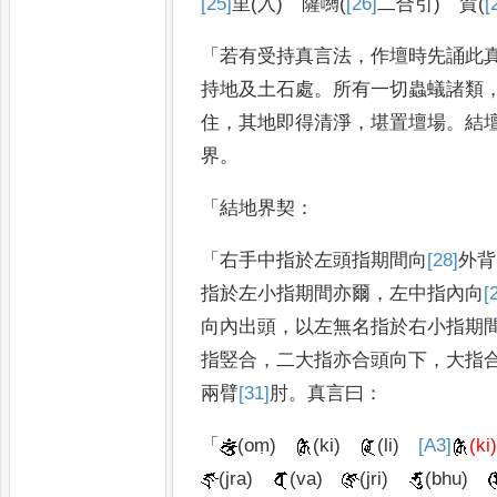
[25]
里
(
入
)
薩嚩
(
[26]
二合引
)
賀
(
[
「
若有受持真言法
，
作壇時先誦此
持地及土石處
。
所有一切蟲蟻諸類
住
，
其地即得清淨
，
堪置壇場
。
結
界
。
「
結地界契
：
「
右手中指於左頭指期間向
[28]
外
背
指於左小指期間亦爾
，
左中指內向
[
向內出頭
，
以左無名指於右小
指期
指竪合
，
二大指亦合
頭向下
，
大指
兩臂
[31]
肘
。
真言
曰
：
「
(oṃ)
(ki)
(li)
[A3]
(ki
(jra)
(va)
(jri)
(bhu)