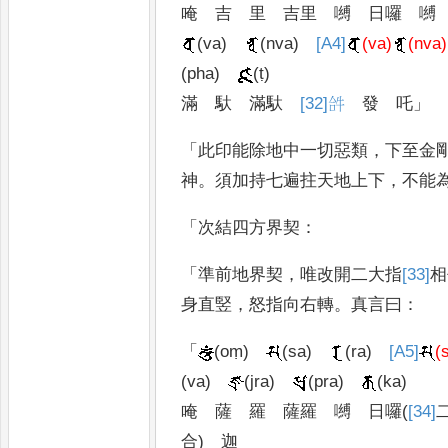
唵
吉
里
吉里
嚩
日囉
嚩
(va)
(nva)
[A4]
(va)
(nva)
(pha)
(ṭ)
滿
馱
滿馱
[32]
𤙖
發
吒
」
「
此印能除地中一切惡類
，
下至金
神
。
須加持七遍拄天地上下
，
不能
「
次結四方界契
：
「
準前地界契
，
唯改開二大指
[33]
相
身直竪
，
怒指向右轉
。
真言曰
：
「
(oṃ)
(sa)
(ra)
[A5]
(
(va)
(jra)
(pra)
(ka)
唵
薩
羅
薩羅
嚩
日囉
(
[34]
合
)
迦