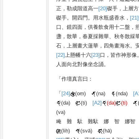
正
，
勒成階道高一
[20]
磔
手
，
上層方
磔
手
。
開四門
。
用水瓶盛香水
，
[21]
口
、
鏡四面
，
供養飲食用十二盤
，
盞
，
散華
，
春夏採雜華
、
秋冬
散綵
石
，
上層畫大蓮華
，
四
角畫海水
。
[22]
上
懸幡十六
[23]
口
，
皆作神形像
人面向北
對像坐念誦
。
「
作壇真言曰
：
「
[24]
(oṃ)
(na)
(nda)
[A
(da)
(ṭi)
[A2]
(da)
(ṭi)
(va)
唵
難
馱
難馱
娜
智
娜智
(liḥ)
(svā)
(hā)