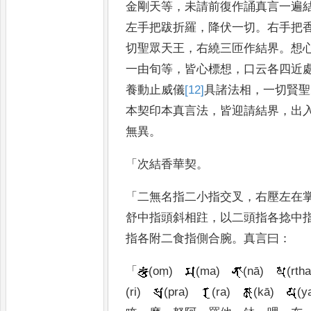
金剛天等
，
未請前復作誦真言一遍
左手把跋折羅
，
降伏一切
。
右手把
切聖眾天王
，
右繞三匝作結界
。
想
一由旬等
，
皆心標想
，
口云各四近
養動止威儀
[12]
具諸法相
，
一切賢聖
本契印
本真言法
，
皆迎請結界
，
出
無異
。
「
次結香華契
。
「
二無名指二小指交叉
，
右壓左在
舒中指頭斜相跓
，
以二頭指各捻中
指各附二食指側合腕
。
真
言曰
：
「
(oṃ)
(ma)
(nā)
(rtha
(ri)
(pra)
(ra)
(kā)
(y