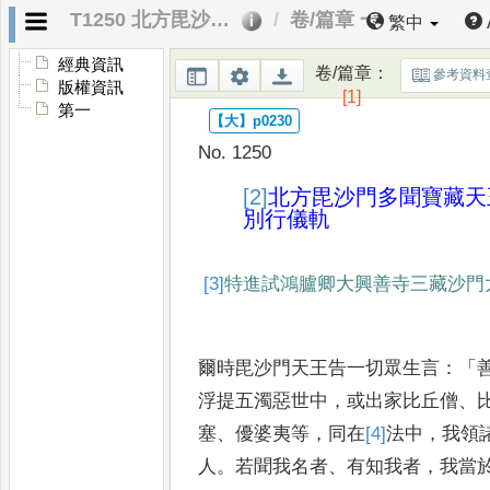
T1250 北方毘沙門多聞寶藏天王神妙陀羅尼別行儀軌
卷/篇章 一
繁中
經典資訊
卷/篇章
：
參考資料
版權資訊
[1]
第一
No. 1250
[2]
北方毘沙門多聞寶藏天
別行儀軌
[3]
特進試鴻臚卿大興善寺三藏沙門
爾時毘沙門天王告一切眾生言
：「
浮提五濁惡世中
，
或出家比丘僧
、
塞
、
優婆夷等
，
同在
[4]
法
中
，
我
領
人
。
若聞我名者
、
有知我
者
，
我當