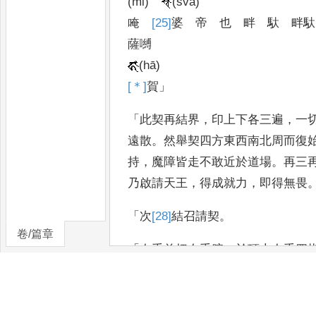
(mi)
(svā)
唵
[25]
婆
帝
也
畔
馱
畔馱
薩嚩
(hā)
[＊]
賀
」
「
此契再結界
，
印上下各三遍
，
一
遠散
。
然舉契四方東西南北周而復
持
，
魔障皆走不敢近於道場
。
再三
乃啟請天王
，
得成就力
，
即
得無畏
「
次
[28]
結
召請契
。
卷/篇章
「
右手前把左手腕
，
於頂上左手四
「
(na)
(mo)
(vai)
(śra
(ṇa)
(sya)
(ma)
(dhī)