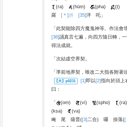
(ra)
(hūṃ)
(pha)
(ṭ)
羅
[＊]
𤙖
[35]
泮
吒
」
「
此契能除四方魔鬼神等
。
作法會
[36]
誦
真言七遍
，
向四方隨日轉
，
一
得法成就
。
「
次結虛空界契
。
「
準前地界契
，
唯改二大指各附著
[1]
即
以
[2]
指
向於頭上
曰
：
「
(oṃ)
(vi)
(spho)
(ra
(kṣa)
(va)
唵
尾
薩普
(
[3]
二合
)
囉
捺落
(