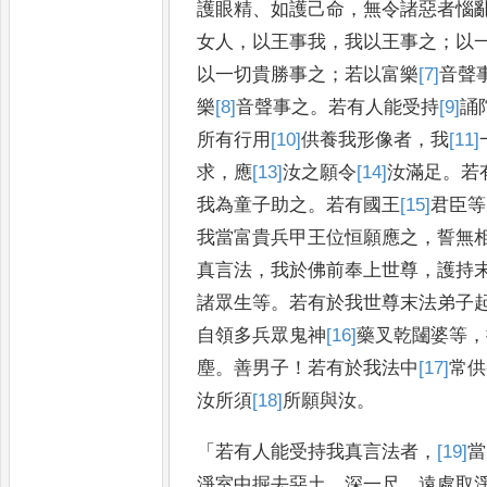
護眼精
、
如護己命
，
無令諸惡者惱
女人
，
以王
事我
，
我以王事之
；
以
以一
切貴勝事之
；
若以富樂
[7]
音
聲
樂
[8]
音
聲事之
。
若有人能受持
[9]
誦
所有行用
[10]
供養我形像
者
，
我
[11]
求
，
應
[13]
汝之
願令
[14]
汝
滿足
。
若
我為童子助之
。
若有國王
[15]
君
臣等
我當富貴兵甲王位恒
願應之
，
誓無
真言法
，
我於佛
前奉上世尊
，
護持
諸眾
生等
。
若有於我世尊末法弟子
自領多兵眾鬼神
[16]
藥
叉乾闥婆等
，
塵
。
善男子
！
若有於我法中
[17]
常
供
汝所須
[18]
所
願與汝
。
「
若有人能受持我真言法者
，
[19]
當
淨室中掘去惡土
，
深一尺
，
遠處取