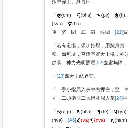
指中節上
。
真言曰
：
「
(oṃ)
(bha)
(pe)
(ti)
(svā)
(hā)
唵
婆
閉
底
隷
薩嚩
[21]
賀
「
若有道場
，
須加持燈
，
用契真言
養
。
如無壇
，
空淨室置天王像
，
亦
供養
，
神力光明照曜
[22]
去
處無障
，
「
[23]
四天
王結界契
。
「
二手小指屈入掌中右押左
，
竪二
寸
，
二頭指拄二大指並屈入掌
[24]
中
「
(oṃ)
(bha)
(te)
(yā)
(nva)
[A6]
(va)
(nva)
(haṃ)