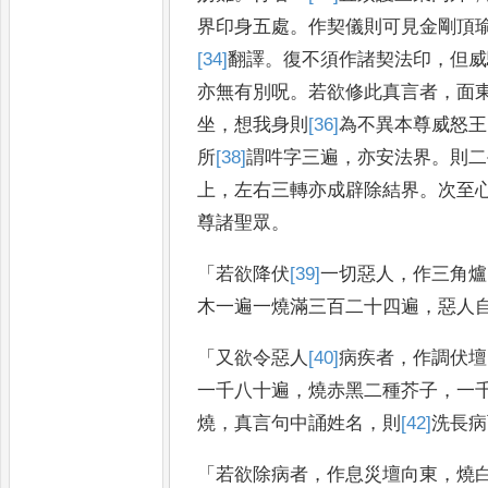
界印身五處
。
作契儀則可見金剛
頂
[34]
翻
譯
。
復不須作諸契法
印
，
但威
亦無有別呪
。
若欲修
此真言者
，
面
坐
，
想我身則
[36]
為
不異本尊威怒王
所
[38]
謂
吽字三
遍
，
亦安法界
。
則二
上
，
左右三
轉亦成辟除結界
。
次至
尊
諸聖眾
。
「
若欲降伏
[39]
一切
惡人
，
作三角爐
木一遍一燒滿三百二十四遍
，
惡人
「
又欲令惡人
[40]
病疾
者
，
作調伏壇
一
千八十遍
，
燒赤黑二種芥子
，
一
燒
，
真言句中誦姓名
，
則
[42]
洗
長病
「
若欲除病者
，
作息災壇向東
，
燒