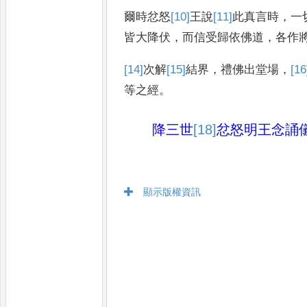
爾時忿怒
[10]
王
說
[11]
此
真言時
，
一
皆大降伏
，
而信受歸依佛道
，
各作
[14]
次
解
[15]
結
界
，
禮佛出堂場
，
[16
等
之經
。
降三世
[18]
忿怒明王念誦
顯示版權資訊