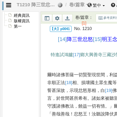
T1210 降三世忿怒明王念誦儀軌
卷/篇章 一
繁中
經典資訊
卷/篇章
：
參考資料
版權資訊
[1]
第一
No. 1210
[14]
降
三世忿怒
[15]
明
王
特進試鴻臚
[17]
鄉
大興
善寺三藏沙
爾時諸佛菩薩一切賢聖現世間
，
利
非順正法
[18]
相
、
損壞國土眾生魔
等
誓甚深故
，
示現忿怒形相
，
白
[19]
佛
言
，
於世間甚所希有
。
諸如
來被聽
守護諸佛教法
，
饒
益一切有情
。」
「
善哉善哉
！
忿怒
王
！
汝聽說降伏