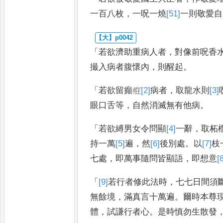
一
百八枚
，
一呪一燒
[51]
一
則敬愛自
「
若欲濟助重病人者
，
對像前呪香
撮入病者腹懷內
，
則醒起
。
「
若欲留癲㾠
[2]
病
者
，
取龍水則
[3]
眼口舌等
，
自然消滅無有他病
。
「
若欲縛男女令問顯
[4]
一
辭
，
取柘
持一萬
[5]
遍
，
然
[6]
後
別處
。
以
[7]
枝
七處
，
即萬事隨問皆顯語
，
即想意
[
「
[9]
若
行者修此法時
，
七七日間須
無餘境
，
滿真言十萬遍
。
爾時本尊
體
，
試謙行者心
。
是時慎勿生散
發