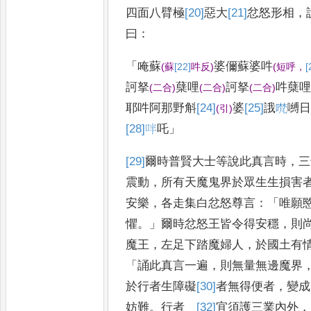
四面八臂極
[20]
惡
大
[21]
忿
怒形相
，
曰
：
「
唵蘇
婆儞蘇婆吽
(
蘇
[22]
吽
反
)
(
短呼
，
[
訶拏
蘖哩
訶拏
吽蘖
(
二
合
)
(
二合
)
(
二合
)
耶
吽阿那野斛
[24]
婆
[25]
誐
𭊃
嚩
(
引
)
[28]
𠰢
吒
」
[29]
爾時
普賢大士等說此真言時
，
三
震動
，
所有天魔鬼界於眾生生損害
安樂
，
各走集白忿怒尊言
：
「
唯願
懼
。」
爾時忿怒王皆令得
安穩
，
則
魔王
，
左足下踏
魔婦人
，
於國土有
「
誦此真
言一遍
，
則無量無邊魔界
於
行者生障礙
[30]
者無得
便者
，
變成
妨難
。
行者
[32]
宜
須護三業內外
，