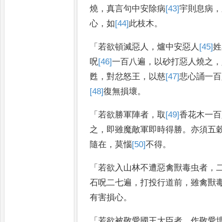
燒
，
真言句中安除病
[43]
宇
則息病
，
心
，
如
[44]
此
枝木
。
「
若欲頓滅惡人
，
爐中安惡人
[45]
姓
呪
[46]
一
百八遍
，
以砂打惡人燒之
，
甦
，
對忿怒王
，
以慈
[47]
悲
心誦一百
[48]
復
無損壞
。
「
若欲勝軍陣者
，
取
[49]
香花
木一百
之
，
即雖魔敵軍即時得勝
。
亦須五
隨在
，
莫惱
[50]
不得
。
「
若欲入山林不遭惡禽獸毒虫者
，
石呪二七遍
，
打投行道前
，
雖禽獸
有害損心
。
「
若欲被敬愛國王大臣者
，
作敬愛