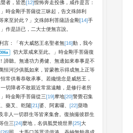
此聲
者
，
皆悉
[12]
惶
怖奔走投佛
，
咸作是言
：
。」
時金剛手菩薩從三昧起
，
告文殊師利
等來至
於此
？」
文殊師利菩薩語金剛
[14]
手
。」
作是語已
，
二大士便無言說
。
利
言
：「
有大威怒
王名聖者無
[16]
動
，
我今
切大眾咸來至此
。」
時金剛手菩薩復
！
諦聽
。
無邊功力勇健
、
無邊如
來奉事是不
萬
恒河沙俱胝如來
，
皆蒙教示得成無上正等
，
恒常供養恭敬承
事
。
若纔憶念是威怒王
，
，
一切障者不敢親近常當遠離
，
是
修行者所
。」
時
金剛手菩薩從三
[19]
摩
地
[20]
警
覺召集
龍
、
藥叉
、
乾闥
[21]
婆
、
阿素囉
、
[22]
蘖
嚕
及非人一切群
生等皆來集會
。
復抽撮彼群生
等
住三
[24]
麼
地
，
名俱胝焚燒世界
[25]
大
光
[26]
照
、
大馬口
等眾流俱湊
、
吞納無餘盡成