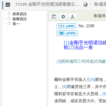
T1199 金剛手光明灌頂經最勝立印聖無動尊大威怒王念誦儀軌法品
卷/篇
經典資訊
卷/篇章
版權資訊
第一
No. 1199
[1]
金剛手光明灌頂
軌
[2]
法品
一卷
[3]
開府儀同三司特進試鴻臚
爾時金剛手菩薩入三
[4]
磨
地
土
，
[6]
周
遍焚燒三
界
，
其中
囉
剎娑等皆被是大火焚燒
，
[8
迷悶絕
，
咸皆高
聲大叫
。
譬