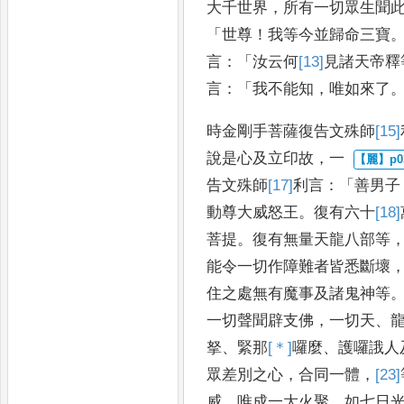
大千世界
，
所有一切眾生聞
「
世尊
！
我
等今並歸命三寶
言
：「
汝云何
[13]
見
諸天帝釋
言
：「
我不能知
，
唯如來了
時金剛手菩薩復告文殊師
[15]
說是心及立印故
，
一
告文殊
師
[17]
利
言
：「
善男子
動尊大威怒王
。
復有六十
[18]
菩
提
。
復有無量天龍八部等
能令一切作障難者
皆悉斷壞
住之處無有魔事及諸鬼神等
一切聲
聞辟支佛
，
一切天
、
拏
、
緊那
[＊]
囉
麼
、
護囉誐人
眾差別之心
，
合同一體
，
[23]
威
。
唯成一大火聚
，
如七日