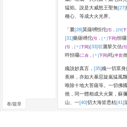
猛焰
。
說是大威
怒王聖無
[27]
種心
、
等成大火光界
。
「
曩
[28]
莫
薩嚩怛佗
(
引
，
[29]
下
[31]
藥
薩嚩佗
怛囉
(
引
，
[＊]
下同
)
[33]
𡀔
灑拏欠佉
(
引
，
[＊]
下同
)
(
吽怛囉
吒
(
二合
，
[＊]
下同
)
(
半音
)
纔說妙真言
，
[35]
纔
一切眾身
蕉林
，
亦如大暴惡旋嵐
猛風
唯除十地大菩薩等
。
一切佛
燒
，
同一體相成
大火聚
，
蘇
山
、
一
[40]
切
大海皆悉枯
[41]
卷/篇章
「
欲作諸事業
，
二羽
[44]
齊
輪合
，