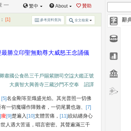
章 一
贊助
繁中
About
：
[1]
辭
參考資料查詢
全文檢索
經最勝立印聖
無動尊大威怒王念誦儀
卿肅國
公食邑三千戶賜紫贈司空諡大鑑
正號
大廣智大興善寺三藏沙門
不空奉 詔譯
，
[5]
名
金剛等至
熾盛光焰
。
其光普照一切佛
所有一切魔囉作障難者
，
一切尾曩
也迦
、
[7]
]
痠
[9]
楚
遍
入
[10]
支
體苦痛
，
[11]
絞
結纏身心
如世人遇大苦逼
，
唱言密密
。
其聲
遍滿三千