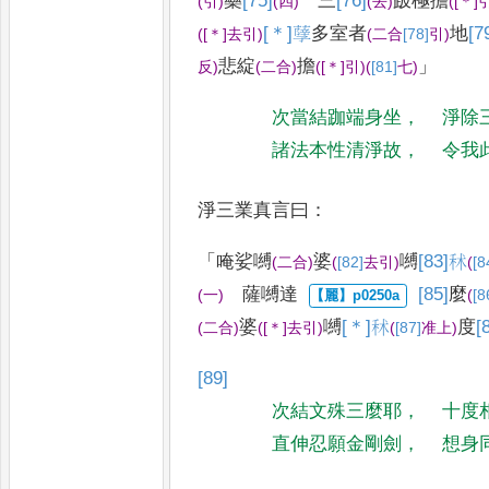
藥
[75]
三
[76]
跛極
擔
(
引
)
(
四
)
(
去
)
(
[＊]
[＊]
𦽆
多室者
地
[7
(
[＊]
去引
)
(
二合
[78]
引
)
悲綻
擔
」
反
)
(
二合
)
(
[＊]
引
)
(
[81]
七
)
次當結跏端身坐
，
淨除
諸法本性清淨故
，
令我
淨三業真言曰
：
「
唵娑嚩
婆
嚩
[83]
秫
(
二合
)
(
[82]
去
引
)
(
[8
薩嚩達
[85]
麼
(
一
)
(
[8
婆
嚩
[＊]
秫
度
[
(
二合
)
(
[＊]
去引
)
(
[87]
准上
)
[89]
次結文殊三麼耶
，
十度
直伸忍願金剛劍
，
想身