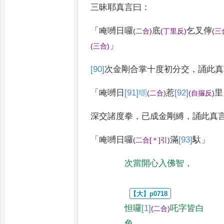
三昧耶真言曰
：
「
唵嚩日囉
底
乞叉儜
(
二合
)
(
丁里反
)
(
三
」
(
三合
)
[90]
次
金剛合掌十度初分交
，
誦此真
「
唵嚩日
[91]
𠻴
惹
[92]
里
(
二合
)
(
自攞反
)
深交諸度拳
，
已成金剛縛
，
誦此真
「
唵嚩日囉
滿
[93]
馱
」
(
二合
[＊]
引
)
次當開心入佛智
，
怛囉
[1]
吒字皆白
(
二合
)
色
，