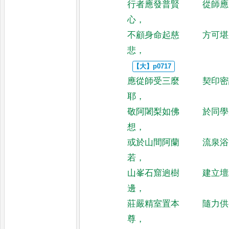
行者應發普賢
從師應
心
，
不顧身命起慈
方可堪
悲
，
應從師受三麼
契印密
耶
，
敬阿闍梨如佛
於同學
想
，
或於山間阿蘭
流泉浴
若
，
山峯石窟逈樹
建立壇
邊
，
莊嚴精室置本
隨力供
尊
，