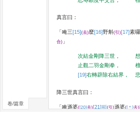
忍辱願度中交合
，
真言曰
：
「
唵三
[15]
麼
[16]
野斛
[17]
素
(
去
)
(
引
)
」
合
)
次結金剛降三世
，
止觀二羽金剛拳
，
[19]
右
轉辟除右結界
，
降三世真言曰
：
卷/篇章
「
唵遜婆
[21]
𩕳
遜婆
(
[20]
去
)
(
引
)
(
[＊]
去
)
疙
哩
恨
拏
[＊]
疙
哩
(
二合
)
(
二合
[25]
鼻
)
(
二
吽
[26]
短
[＊]
疙
哩
舋
拏
(
二合
)
(
二
[＊]
合
[＊
阿
曩
[＊]
野
斛
婆
(
[28]
短
)
(
[＊]
去
)
(
[29]
引
)
(
[