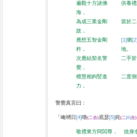
遍觀十方諸佛
供養禮
海
，
為成三業金剛
當於二
故
，
應想五智金剛
[1]
猶
[2
杵
，
地
。
次應結契名警
二手皆
覺
，
檀慧相鉤竪進
二度側
力
，
警覺真言曰
：
「
唵嚩日
[4]
嚕
底瑟
[5]
姹
(
二合
)
(
二
[6]
合
)
敬禮東方阿閦尊
，
捨身