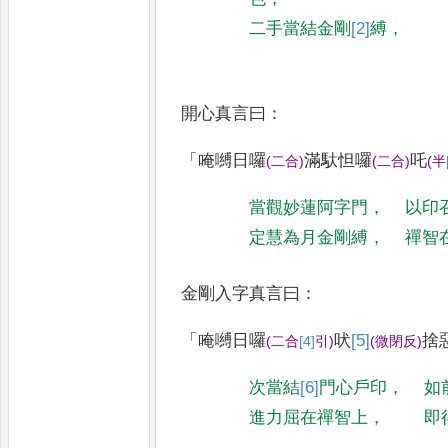
二手當結金剛
[2]
縛
，
開心真言曰
：
「
唵嚩日囉
滿馱怛囉
吒
(
二合
)
(
二合
)
(
半
當觀妙蓮阿字門
，
以印
定慧為月金剛縛
，
禪智
金剛入字真言曰
：
「
唵嚩日囉
吠
[5]
捨
(
二合
[4]
引
)
(
微閉反
)
次當結
[6]
門
心戶印
，
如
進力屈在禪智上
，
即