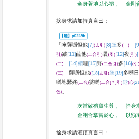
全身著地以心禮
，
金剛
捨身求請加持真言曰
：
「
唵薩嚩怛他
[7]
[8]
𦽆
多
[9
(
去引
)
(
一
)
跛
[11]
薩
他
曩
[12]
夜
引
)
(
二合引
)
(
引
)
(
引
)
[14]
𩕳
哩
[15]
野
多
[16]
(
二
)
(
二合
引
)
(
引
薩嚩怛他
𦽆
[19]
多
嚩
(
三
)
(
[18]
去
引
)
嚩
地瑟姹
娑嚩
𤚥
(
二合
)
(
二合
[＊]
引
)
(
心
[2
」
色
)
次當敬禮寶生尊
，
捨身
金剛合掌當於心
，
以額
捨身求請灌頂真言曰
：