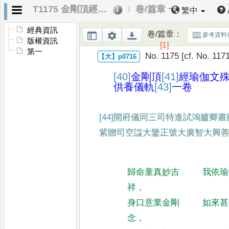
T1175 金剛頂經瑜伽文殊師利菩薩供養儀軌
卷/篇章 一
繁中
經典資訊
卷/篇章
：
參考資料
版權資訊
[1]
第一
No. 1175 [cf. No. 117
[40]
金剛頂
[41]
經瑜伽
文
供養儀軌
[43]
一卷
[44]
開府儀同三司特進試鴻臚卿肅
紫贈司空諡大鑒
正號大廣智大興
歸命童真妙吉
我依瑜
祥
，
身口意業金剛
如來甚
念
，