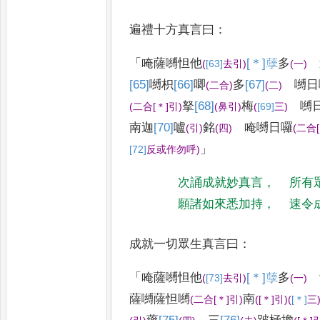
遍禮十方真言曰
：
「
唵薩嚩怛他
[＊]
𦽆
多
(
[63]
去
引
)
(
一
)
[65]
嚩
枳
[66]
唧
多
[67]
嚩日
(
二合
)
(
二
)
拏
[68]
梅
嚩
(
二合
[＊]
引
)
(
鼻引
)
(
[69]
三
)
南迦
[70]
嚧
銘
唵嚩日囉
(
引
)
(
四
)
(
二合
」
[72]
反或作勿呼
)
次誦成就妙真言
，
所有
願諸如來悉加持
，
速令
成就一切眾生真言曰
：
「
唵薩嚩怛他
[＊]
𦽆
多
(
[73]
去
引
)
(
一
)
薩嚩
薩怛嚩
南
(
二合
[＊]
引
)
(
[＊]
引
)
(
[＊]
三