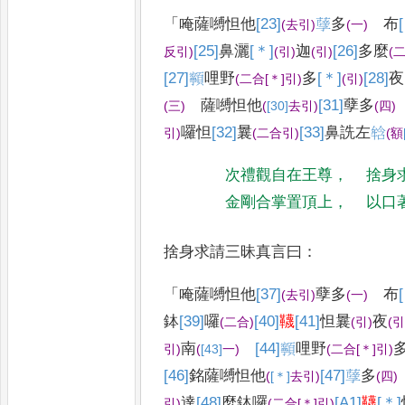
「
唵薩嚩怛他
[23]
𦽆
多
布
(
去引
)
(
一
)
[25]
鼻灑
[＊]
迦
[26]
多麼
反引
)
(
引
)
(
引
)
(
[27]
𩕳
哩野
多
[＊]
[28]
夜
(
二合
[＊]
引
)
(
引
)
薩嚩怛他
[31]
孽
多
(
三
)
(
[30]
去
引
)
(
四
)
囉怛
[32]
曩
[33]
鼻
詵左
𤚥
引
)
(
二合引
)
(
額
次禮觀自在王尊
，
捨身
金剛合掌置頂上
，
以口
捨身求請三昧真言曰
：
「
唵薩嚩怛他
[37]
孽
多
布
(
去引
)
(
一
)
鉢
[39]
囉
[40]
韈
[41]
怛
曩
夜
(
二合
)
(
引
)
(
南
[44]
𩕳
哩野
引
)
(
[43]
一
)
(
二合
[＊]
引
)
[46]
銘
薩嚩怛他
[47]
𦽆
多
(
[＊]
去
引
)
(
四
)
達
[48]
麼
鉢囉
[A1]
韈
[＊]
引
)
(
二合
[＊]
引
)