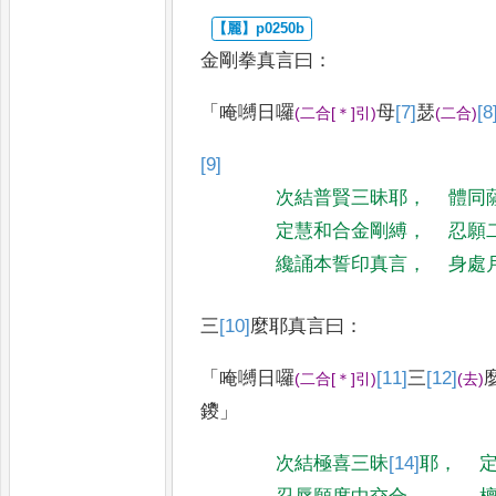
金剛拳真言曰
：
「
唵嚩日囉
母
[7]
瑟
[8
(
二合
[＊]
引
)
(
二合
)
[9]
次結普賢三昧耶
，
體同
定慧和合金剛縛
，
忍願
纔誦本誓印真言
，
身處
三
[10]
麼
耶真言曰
：
「
唵嚩日囉
[11]
三
[12]
(
二合
[＊]
引
)
(
去
)
鑁
」
次結極喜三昧
[14]
耶
，