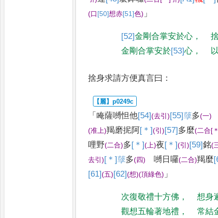
」
(
口
[50]
想
赤
[51]
色
)
[52]
金剛合掌安於心
，
金剛合掌安於
[53]
心
，
捨身求請方便真言曰
：
「
唵薩嚩怛他
[54]
[55]
𦽆
多
(
去引
)
(
一
)
羯磨
抳阿
[＊]
[57]
多
麼
(
准上
)
(
引
)
(
二合
[＊
哩野
多
[＊]
夜
[＊]
[59]
銘
(
二合
)
(
上
)
(
引
)
(
[＊]
𦽆
多
嚩日囉
羯麼
[
去引
)
(
四
)
(
二合
)
[61]
[62]
」
(
五
)
(
想
)
(
頂綠色
)
次復敬禮十方佛
，
想身
觀想五輪著地禮
，
常結