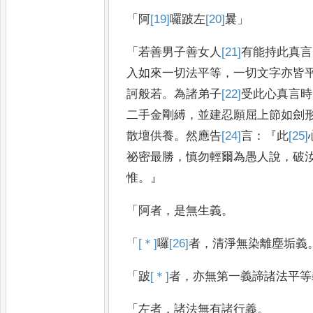
「
阿
[19]
囉
跛左
[20]
曩
」
「
若善男子善女人
[21]
有
能持此真言
入如來一切法平等
，
一切文字亦皆
訶般若
。
為諸弟子
[22]
受
此心真言
時
二手金剛縛
，
並建忍願屈上
節如劍
散壇供養
。
然應告
[24]
言
：
『
此
[25]
祕密最勝
，
慎勿輕爾為
愚人說
，
破
惟
。』
「
阿者
，
是無生義
。
「
[＊]
囉
[26]
者
，
清淨無染離塵垢義
「
跛
[＊]
者
，
亦無第一義諦諸法平等
「
左者
，
諸法無有諸行義
。