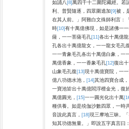
如誦八
[8]
萬
四千十二圍陀藏經
。
若
利
、
普賢隨逐
，
四眾圍遶加
[9]
被
，
在其人前
。」
阿難白文殊師利言
：
時
[10]
有
十萬億佛現
，
如是諸佛一一
薩
，
一一菩薩毛孔
[11]
各
出十萬億
龍
孔各出十萬億龍女
，
一一
龍女毛孔
一一青象毛孔
各出十萬億白象
，
一
萬
億香象
，
一一香象毛孔
[12]
復出十
山象毛孔
復
[13]
現
十萬億寶院
，
一一
億八功德水池
，
[14]
其
池四寶合成
，
一寶池皆出十萬億閻浮檀金光
，
復
萬億圓光
，
[15]
一一圓光
化出十
萬
[1
種供養
。
如是殑伽沙數四
眾
，
一時
音說此真言
，
[18]
現
三摩
地三昧
。「
知其功德無量
。」
即說
五字真言曰