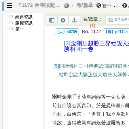
T1172 金剛頂超勝三界經說文殊五字真言勝相
卷/篇章 一
繁中
經典資訊
卷/篇章
：
參考資料
版權資訊
[1]
第一
No. 1172
[2]
金剛頂超勝三界經說文
勝相
[4]
一卷
[5]
開府儀同三司特進試鴻臚卿肅國
贈司空諡大鑒
正號大廣智大興善
爾時金剛手菩薩摩訶薩等一切菩薩
前各自說心真言印
。
於是曼殊
室
[7]
而起
，
白佛言
：「
世尊
！
我
今為欲
情故
，
速得成就
摩訶般若波羅蜜多