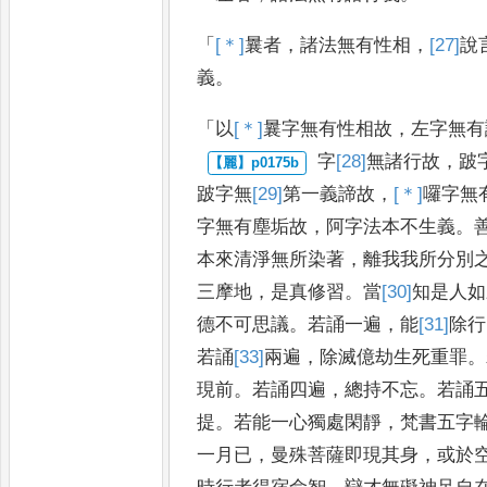
「
[＊]
曩
者
，
諸法無有性相
，
[27]
說
義
。
「
以
[＊]
曩
字無有性相故
，
左字無有
字
[28]
無
諸行故
，
跛
跛字無
[29]
第一義
諦故
，
[＊]
囉
字無
字無有
塵垢故
，
阿字法本不生義
。
本來清淨無所染著
，
離我我所分別
三摩地
，
是真修習
。
當
[30]
知
是人如
德不可思議
。
若誦一遍
，
能
[31]
除
行
若誦
[33]
兩
遍
，
除滅億劫生死
重罪
。
現前
。
若誦四遍
，
總持不
忘
。
若誦
提
。
若能一心獨處
閑靜
，
梵書五字
一月已
，
曼
殊菩薩即現其身
，
或於