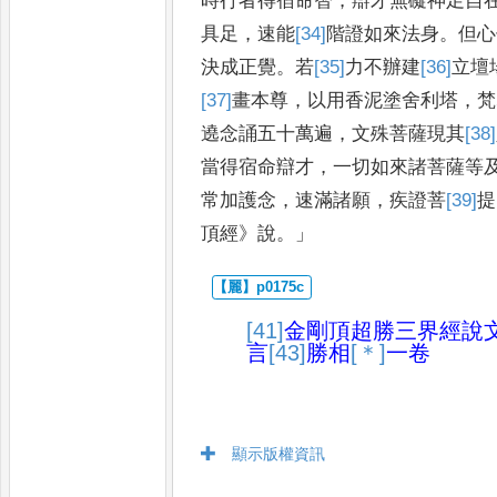
時
行者得宿命智
，
辯才無礙神足自
具足
，
速能
[34]
階
證如來法身
。
但心
決成正覺
。
若
[35]
力
不辦建
[36]
立
壇
[37]
畫
本尊
，
以用香泥塗舍利
塔
，
梵
遶念誦五十萬遍
，
文殊
菩薩現其
[38]
當得宿命辯才
，
一
切如來諸菩薩等
常加
護念
，
速滿諸願
，
疾證菩
[39]
提
頂經
》
說
。」
[41]
金剛頂超勝三界經說
言
[43]
勝
相
[＊]
一卷
顯示版權資訊