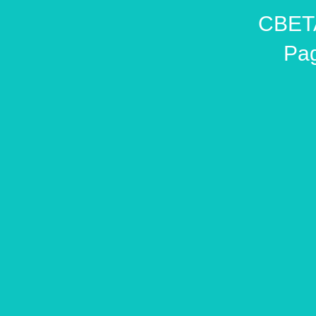
​ CBET
Pag