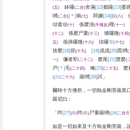
鉢囉
舍滿
[12]
都
薩
[13]
婆
(
五
)
(
二合
)
嚩
[＊]
南
阿娜
[14]
𪘜
(
二合
)
(
七
)
(
八
)
㘑遮㘑
係麼澆
哩
(
十
)
(
牛矯反
)
(
十一
)
係麼尸棄
矯囉微
(
十二
)
(
十三
)
(
十四
係俱囉微
信囉
𠼐
五
)
(
十六
)
(
十七
)
捨麼
[18]
抳
[19]
戍戍
[20]
毘
嚩
(
十九
)
(
彌者犁
麼尾
[21]
覽
麼
一
)
(
二十二
)
(
戶
[＊]
毛
唵
[23]
麼
(
二十四
)
(
二十五
)
薩嚩
[26]
訶
」
(
[25]
二十六
)
爾時十方佛所
，
一切執金剛菩薩異
羅尼曰
：
「
吽
[27]
吽
尸棄薩嚩
(
引
)
(
引
)
(
[28]
二合引
如是一切如來及十方執金剛菩薩
，