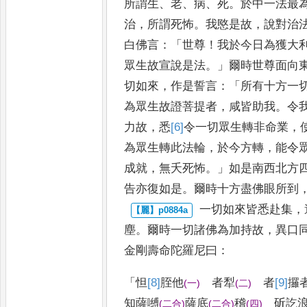
所謂生
、
老
、
病
、
死
。
於中一法最
治
，
所謂
死怖
。
我愍是故
，
說對治
白佛
言
：「
世尊
！
我於今日為獲大
眾
生故宣說是法
。」
爾時世尊面向
切如來
，
作是誓言
：「
所有十方一
為眾生故證菩提者
，
咸皆助我
。
令
力故
，
悉
[6]
令
一切眾生轉
非命業
，
為眾生轉此法輪
，
於今方轉
，
能令
成就
，
無
夭死怖
。」
如是南西北方
告
亦復如是
。
爾時十方盡佛眼所到
一切如來皆悉赴集
，
塵
。
爾
時一切諸佛為加持故
，
異口
金剛壽命陀羅尼曰
：
「
怛
[8]
胵
他
者犁
者
[9]
攞
(
一
)
(
二
)
知
薩嚩
薩底
稽
斫訖
(
二合
)
(
二合
)
(
四
)