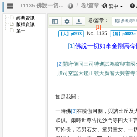
T1135 佛說一切如來金剛壽命陀羅尼經
卷/篇章 一
繁中
經典資訊
卷/篇章
：
參考資料
版權資訊
[1]
第一
No. 1135
[1]
佛說一切如來金剛壽命
[2]
開府儀同三司特進試鴻臚卿肅國
贈司空諡大鑑
正號大廣智大興善寺
如是我聞
：
一時佛
[3]
在
殑伽河側
，
與諸比丘及
眾俱
。
爾時世尊告毘沙
門等四天王
可怖畏
，
若男若
女
、
童男童女
、
一