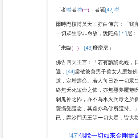
「
者
𡅏
者
𡅏
者囉
[42]
𠼐
」
(
一
)
爾時毘樓博叉天王亦白佛言
：「
我
一切眾生除非命故
，
說陀羅
[＊]
尼
：
「
未臨
[43]
麼麼麼
」
(
一
)
佛告四天王言
：「
若有讀誦此經
，
遍
，
[44]
當
敬彼善男子善女人應如佛
道
，
定增壽命
。
若人每日為一切眾
終無夭死短命之怖
，
亦無惡夢
魘魅
剎鬼神之怖
，
亦不為水火
兵毒之所
薩攝受護念
，
其
處亦為佛所護持
。
已
，
毘沙
門天王等一切大眾
，
皆大
[47]
佛說
一切如來金剛壽