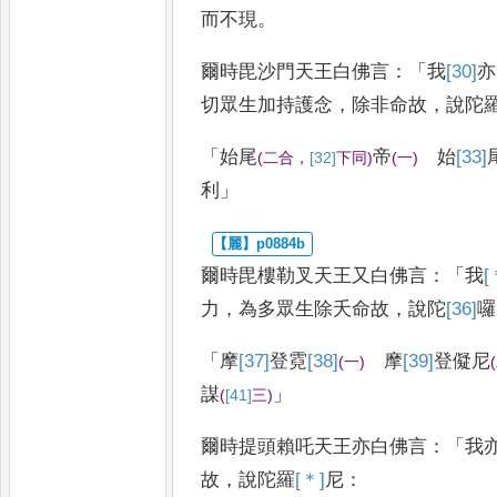
而不現
。
爾時毘沙門天王白佛言
：「
我
[30]
亦
切眾生加持護念
，
除非命故
，
說陀
「
始尾
帝
始
[33]
(
二合
，
[32]
下同
)
(
一
)
利
」
爾時毘樓勒叉天王又白佛言
：「
我
[
力
，
為多眾生除夭命故
，
說陀
[36]
囉
「
摩
[37]
登
霓
[38]
摩
[39]
登儗尼
(
一
)
(
謀
」
(
[41]
三
)
爾時提頭賴吒天王亦白佛言
：「
我
故
，
說陀羅
[＊]
尼
：