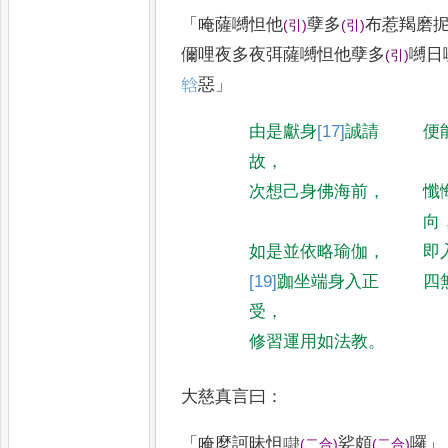
「
唵薩嚩怛他
孽多
布惹羯磨
(
引
)
(
引
)
儞哩夜多夜弭薩嚩怛他孽多
嚩日
(
引
)
𤚥
惡
」
由是獻身
[17]
誠
請
便
故
，
次想己身佛海前
，
懺
向
如是並依略瑜伽
，
即
[19]
跏坐
端身入正
四
受
，
修習運用如法教
。
大慈真言曰
：
「
唵麼訶昧怛㘑
娑頗
囉
」
(
二合
)
(
二合
)