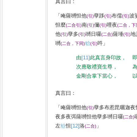
真言曰
：
「
唵薩嚩怛他
孽跢
布儒
波
(
引
)
(
引
)
(
引
)
怛麼
南
儞
哩夜
(
二合引
)
(
引
)
(
引
)
(
二合
，
下
他
孽多
嚩日囉
薩埵
地
(
引
)
(
引
)
(
二合
)
(
引
)
嚩
𤚥
吽
」
(
二合
，
下同
)
(
引
)
由
[11]
此
真言身印故
，
次應敬禮寶生尊
，
金剛合掌下當心
，
真言曰
：
「
唵薩嚩怛他
孽多布惹毘曬迦夜
(
引
)
夜多夜弭薩嚩怛他孽多嚩日囉
(
二合
)
左
𤚥
怛
[12]
洛
」
(
二合
)