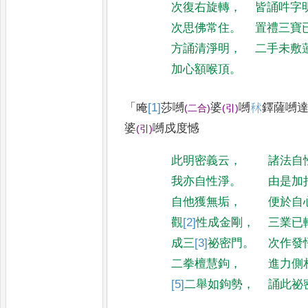
次復右旋轉
，
皆誦吽字
次思佛常住
。
置禮三寶
方誦清淨明
，
二手未敷
加心額喉頂
。
「
唵
[1]
莎
嚩
婆
嚩
秫
鐸薩嚩
(
二合
)
(
引
)
婆
嚩戍度憾
(
引
)
此明密義云
，
諸法自
我亦自性淨
。
由是加
自他獲無垢
，
便於自
觀
[2]
性
成金剛
，
三業已
成三
[3]
祕密
門
。
次作發
二拳檀慧鉤
，
進力側
[5]
二
舉如鉤勢
，
誦此祕