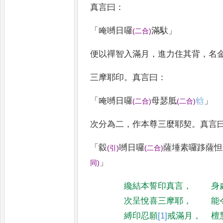
真言曰
：
「
唵嚩日囉
滿馱
」
(
二合
)
便以禪智入滿月
，
進力住其背
，
名
三摩耶印
。
真言曰
：
「
唵嚩日囉
母瑟胝
𤚥
」
(
二合
)
(
二合
)
次分為二
，
作本尊三麼耶契
。
真言
「
縠
嚩日囉
薩埵素囉跢薩怛
(
引
)
(
二合
)
」
同
)
纔結本誓印真言
，
身
次呈悅喜三摩耶
，
能
縛印忍願
[1]
戒
滿月
，
檀