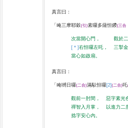
真言曰
：
「
唵三摩耶穀
素囉多薩怛鑁
(
引
)
(
三合
次當開心門
，
觀於
[＊]
右
怛囉左吒
，
三掣
當心如啟扇
。
真言曰
：
「
唵嚩日囉
滿馱怛囉
[2]
吒
(
二合
)
(
二合
)
觀前一肘間
，
惡字素光
禪智入月掌
，
以進力二
捻字安心內
。