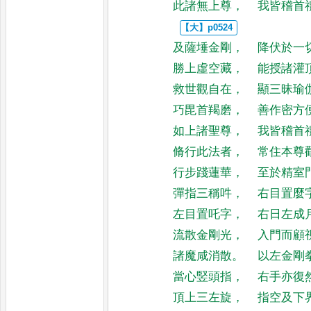
此諸無上尊
，
我皆稽首
及薩埵金剛
，
降伏於一
勝上虛空藏
，
能授諸灌
救世觀自在
，
顯三昧瑜
巧毘首羯磨
，
善作密方
如上諸聖尊
，
我皆稽首
脩行此法者
，
常住本尊
行步踐蓮華
，
至於精室
彈指三稱吽
，
右目置麼
左目置吒字
，
右日左成
流散金剛光
，
入門而顧
諸魔咸消散
。
以左金剛
當心竪頭指
，
右手亦復
頂上三左旋
，
指空及下