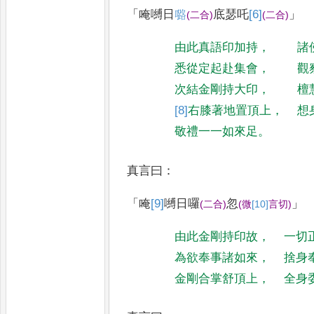
「
唵嚩日
𡀔
底瑟吒
[6]
」
(
二合
)
(
二合
)
由此真語印加持
，
諸
悉從定起赴集會
，
觀
次結金剛持大印
，
檀
[8]
右
膝著地置頂上
，
想
敬禮一一如來足
。
真言曰
：
「
唵
[9]
嚩
日囉
忽
」
(
二合
)
(
微
[10]
言切
)
由此金剛持印故
，
一切
為欲奉事諸如來
，
捨身
金剛合掌舒頂上
，
全身