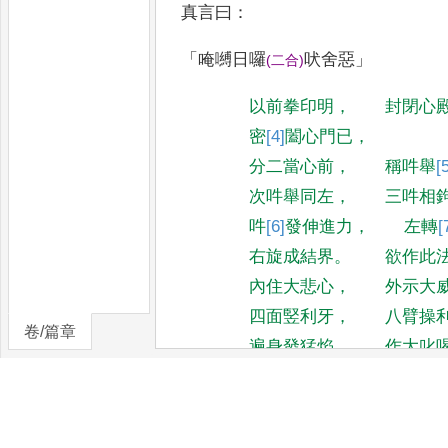
真言曰
：
「
唵嚩日囉
吠舍惡
」
(
二合
)
以前拳印明
，
封閉心
密
[4]
闔
心門已
，
分二當心前
，
稱吽舉
[
次吽舉同左
，
三吽相
吽
[6]
發
伸進力
，
左轉
[
右旋成結界
。
欲作此
內住大悲心
，
外示大
四面竪利牙
，
八臂操
卷/篇章
遍身發猛焰
，
作大叱
密跡金剛眾
，
受教而
次結蓮華三昧耶
，
本
由此真言密印故
，
脩