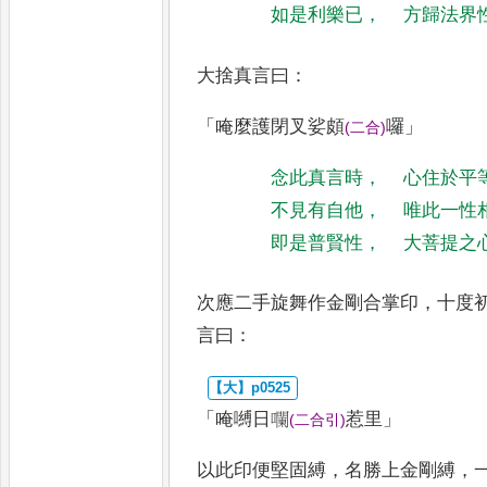
如是利樂已
，
方歸法界
大捨真言曰
：
「
唵麼護閉叉娑頗
囉
」
(
二合
)
念此真言時
，
心住於平
不見有自他
，
唯此一性
即是普賢性
，
大菩提之
次應二手旋舞作金剛合掌印
，
十度
言曰
：
「
唵嚩日㘓
惹里
」
(
二合引
)
以此印便堅固縛
，
名勝上金剛縛
，