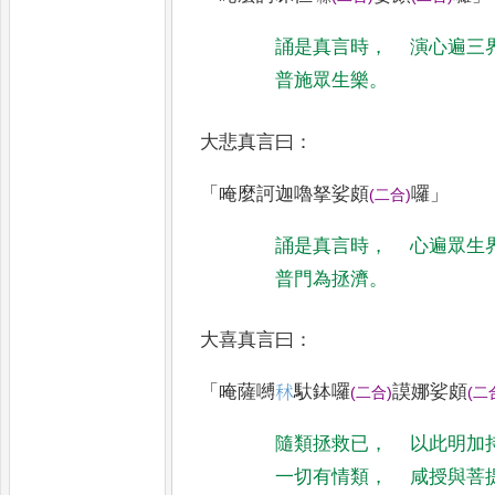
誦是真言時
，
演心遍三
普施眾生樂
。
大悲真言曰
：
「
唵麼訶迦嚕拏娑頗
囉
」
(
二合
)
誦是真言時
，
心遍眾生
普門為拯濟
。
大喜真言曰
：
「
唵薩嚩
秫
馱鉢囉
謨娜娑頗
(
二合
)
(
二
隨類拯救已
，
以此明加
一切有情類
，
咸授與菩