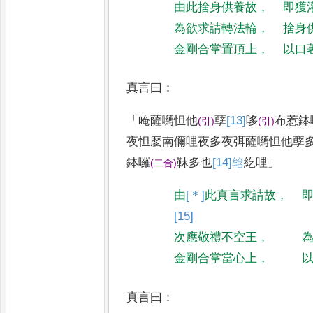
由此捨身供養故
，
即獲
為欲求請轉法輪
，
捨身
金剛合掌置頂上
，
以口
真言曰
：
「
唵薩嚩怛他
孽
[13]
哆
布惹鉢
(
引
)
(
引
)
夜怛麼南儞哩夜多夜弭薩嚩怛他孽
鉢囉
靺多也
[14]
𤚥
紇哩
」
(
二合
)
由
[＊]
此
真言求請故
，
[15]
次應敬禮不空王
，
金剛合掌當心上
，
真言曰
：