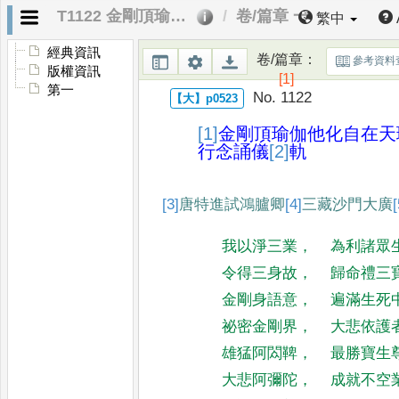
T1122 金剛頂瑜伽他化自在天理趣會普賢修行念誦儀軌
卷/篇章 一
繁中
經典資訊
卷/篇章
：
參考資料
版權資訊
[1]
第一
No. 1122
[1]
金剛頂瑜伽他化自在天
行念誦儀
[2]
軌
[3]
唐
特進試鴻臚卿
[4]
三
藏沙門
大廣
[
我以淨三業
，
為利諸眾
令得三身故
，
歸命禮三
金剛身語意
，
遍滿生死
祕密金剛界
，
大悲依護
雄猛阿閦鞞
，
最勝寶生
大悲阿彌陀
，
成就不空