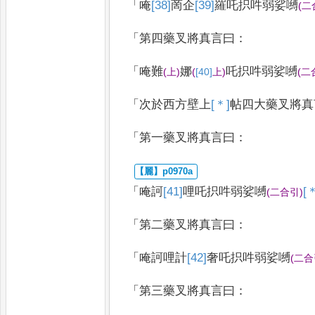
「
唵
[38]
啇
企
[39]
羅
吒抧吽弱娑嚩
(
二
「
第四藥叉將真言曰
：
「
唵難
娜
吒抧吽弱娑嚩
(
上
)
(
[40]
上
)
(
二
「
次於西方壁上
[＊]
帖
四大藥叉將真
「
第一藥叉將真言曰
：
「
唵訶
[41]
哩
吒抧吽弱娑嚩
[
(
二合引
)
「
第二藥叉將真言曰
：
「
唵訶哩計
[42]
奢
吒抧吽弱娑嚩
(
二合
「
第三藥叉將真言曰
：