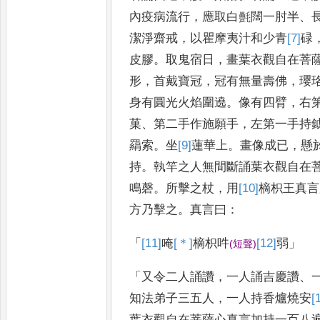
內疫病流行
，
應取白㲲闊一肘半
、
潔淨齋戒
，
以瞿摩夷汁和少
青
[7]
碌
皮膠
。
取鬼宿日
，
畫葉
衣觀自在菩
形
，
首戴寶冠
，
冠有無量壽佛
，
瓔
身有圓
光火焰圍遶
。
像有四臂
，
右
菓
、
第二手作施願手
，
左第一手持
羂
索
。
坐
[9]
蓮
華上
。
畫像成已
，
懸
持
。
執竿之人無間斷誦葉衣觀
自在
鳴磬
。
所擊之杖
，
用
[10]
樀
枳王真言
方乃擊之
。
真言曰
：
「
[11]
唵
[＊]
樀
枳吽
[12]
弱
」
(
短聲
)
「
又令二人誦讚
，
一人誦吉慶讚
、
知法弟子三五人
，
一人持香爐燒安
[
葉衣觀自在菩薩心真言加持一
百八