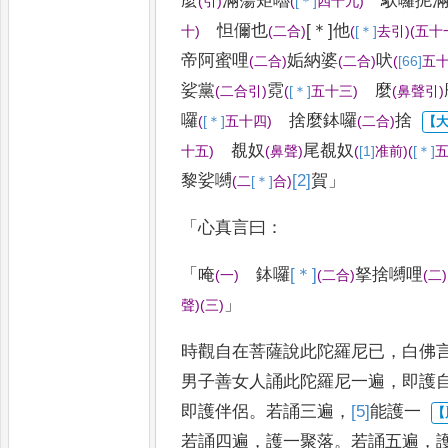
麼
滿蕩矩嚕
馱囉抳滿
(
引
)
(
[＊]
四十
九
)
怛儞
也
[＊]
他
十
)
(
二合
)
(
[＊]
去
引
)
(
五十
帝阿蜜哩
姤
納婆
吠
(
二合
)
(
二合
)
(
[66]
五
娑黨
霓
麼
(
二合引
)
(
[＊]
五十
三
)
(
鼻聲引
)
囉
捨麼鉢囉
捨
(
[＊]
五十
四
)
(
二合
)
覩奴
尾覩奴
十
五
)
(
鼻聲
)
(
[1]
准前
)
(
[＊]
黎
娑嚩
[2]
賀
」
(
二
[＊]
合
)
「
心真言曰
：
「
唵
鉢囉
[＊]
拏
捨嚩哩
(
一
)
(
二合
)
(
二
)
」
聲
)
(
三
)
時觀自在菩薩說此陀羅尼已
，
白佛
男子善女人誦此陀羅尼一遍
，
即護
即護伴侶
。
若誦三遍
，
[5]
能
護一
若誦四遍
，
護一聚落
。
若誦五遍
，