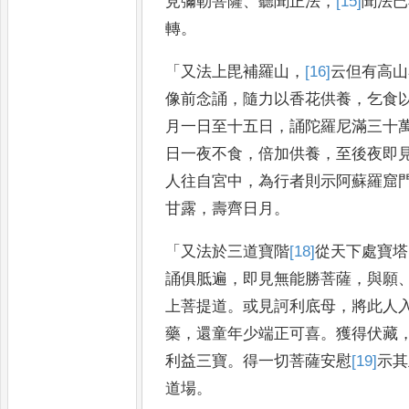
見彌勒菩薩
、
聽聞正法
，
[15]
聞法
已
轉
。
「
又法上毘補羅山
，
[16]
云但有高山
像前念誦
，
隨力以香花供養
，
乞食
月一日至十五日
，
誦陀羅尼滿三十
日一夜不食
，
倍加供養
，
至後
夜即
人往自宮中
，
為行
者則示阿蘇羅窟
甘露
，
壽
齊日月
。
「
又法於三道寶階
[18]
從
天下處寶塔
誦俱胝遍
，
即見無能勝菩薩
，
與願
上菩提道
。
或見訶利底母
，
將此人
藥
，
還童年少端正可喜
。
獲
得伏藏
利益三寶
。
得一切菩
薩安慰
[19]
示
其
道場
。