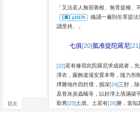
「
又法若人無宿善根
、
無菩提種
、
纔誦一遍則生菩提法
誦受
持
。」
七俱
[20]
胝
准提陀羅尼
[21
[22]
若有修習此陀羅尼求成就者
，
先
淨衣
，
嚴飾道場安置本尊
，
隨力所
擇勝地作四肘壇
，
掘深
[24]
三
肘
，
除
及骨灰炭蟲蟻等
，
以好淨土填
滿築
取舊
[25]
土
填
。
土若有
[26]
勝
，
當知
目次
疾成就
。
取未墮地瞿
摩夷
，
以香水
卷/篇章
埿
，
誦無能勝菩薩
真言加持二十一
已
[28]
復
取
五淨相和
[29]
五淨者
，
瞿