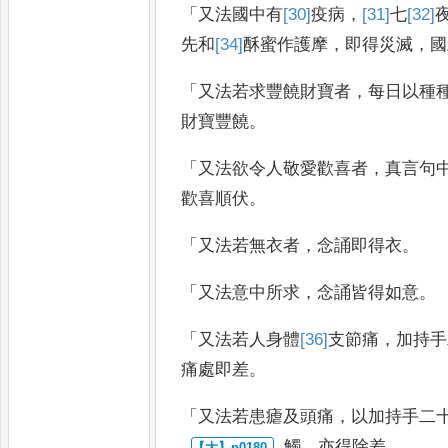
「
又法國中有
[30]
疫
病
，
[31]
七
[32]
先
和
[34]
酥
蜜作護摩
，
即得災滅
，
國
「
又法若求豐饒財寶者
，
每日以種
財寶豐饒
。
「
又法欲令人敬愛歡喜者
，
真言句
歡喜順伏
。
「
又法若無衣者
，
念誦即得衣
。
「
又法意中所求
，
念誦皆得如意
。
「
又法若人身體
[36]
支
節痛
，
加持手
痛處即差
。
「
又法若患瘧及頭痛
，
以加持手二
觸
，
亦得除差
。