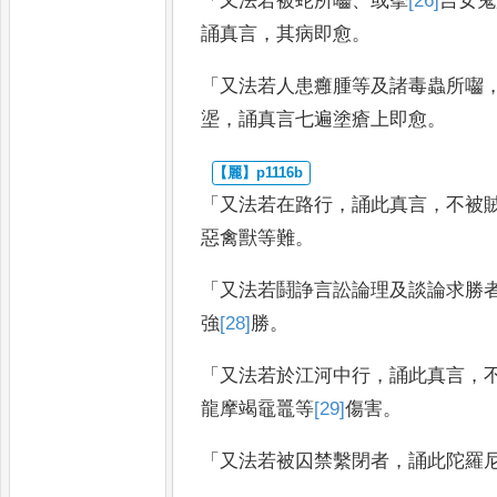
「
又法若被蛇所囓
、
或拏
[26]
吉
女鬼
誦真言
，
其病即愈
。
「
又法若人患癰腫等及諸毒蟲所囓
埿
，
誦真言七遍塗瘡上即愈
。
「
又法若在路行
，
誦此真言
，
不被
惡禽獸等難
。
「
又法若鬪諍言訟論理及談論求勝
強
[28]
勝
。
「
又法若於江河中行
，
誦此真言
，
龍摩竭黿鼉等
[29]
傷
害
。
「
又法若被囚禁繫閉者
，
誦此陀羅