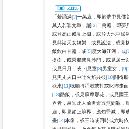
「
若誦滿
[2]
一
萬遍
，
即於夢中見佛
其人若罪尤重
，
誦
[3]
二
萬遍
，
即夢
或登高山或見上樹
，
或於大池中澡
見與諸天女娛樂
，
或見說法
，
或見
飯飲白甘露
，
或
[5]
度
大
海江河
，
或
[
提樹
，
或乘船或
見沙門
，
或見居士
或見日
月
，
或
[7]
見
童
[8]
男
童女
，
[9]
見黑
丈夫口中吐火焰共彼
[10]
鬪
得勝
欲來
[11]
牴
觸持誦者或打或叱怖走而
[13]
酪飯
，
或見蘇摩那花
，
或見國王
界者
，
當知此人前世造五無
間罪
，
遍
，
即見如上境界
，
應
知罪滅
，
即
畫
[14]
本
像
，
或三
時或四時或六時依