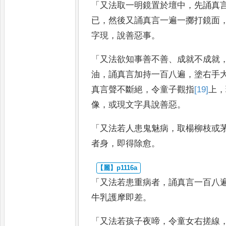
「
又法取一明鏡置於壇中
，
先誦真
已
，
然後又誦真言一遍一擲打鏡
面
字現
，
說善惡事
。
「
又法欲知事善不善
、
成就不成就
油
，
誦真言加持一百八遍
，
塗右手
真言聲不斷絕
，
令童子觀指
[19]
上
，
像
，
或現文字具說善惡
。
「
又法若人患鬼魅病
，
取楊柳枝或
者身
，
即得除愈
。
「
又法若患重病者
，
誦真言一百八
牛乳護摩即差
。
「
又法若孩子夜啼
，
令童女右搓線