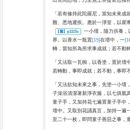
出世間
悉地
，
乃至無上菩提皆悉獲
「
若有修持此陀羅尼
，
當知未來成
難
、
悉地遲疾
。
應於一淨室
，
以瞿
一小壇
，
隨力供養
，
界
。
以
香水一瓶置
[15]
在
壇中
，
一
[1
轉
，
當
知所為所求事成就
；
若不動
「
又法取一瓦椀
，
以香塗
，
置於壇
若轉動
，
事即成就
；
若不動
，
事即
「
又法欲知未來之事
，
先塗一小壇
子澡浴清潔著新淨衣服
，
以七俱胝
童子手
，
又加持花七遍置
童子手中
壇中
。
又取別花
誦真言
，
加持一遍
至二十
一枚
，
即問童子善惡之事
，