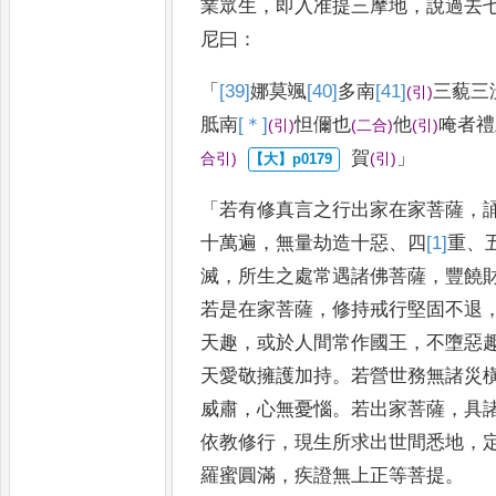
業眾生
，
即
入准提三摩地
，
說過去
尼曰
：
「
[39]
娜莫
颯
[40]
多
南
[41]
三藐三
(
引
)
胝南
[＊]
怛儞也
他
唵者禮
(
引
)
(
二合
)
(
引
)
賀
」
合引
)
(
引
)
「
若有修真言之行出家在家菩薩
，
十萬遍
，
無量劫造十惡
、
四
[1]
重
、
滅
，
所生之處常遇諸佛菩薩
，
豐
饒
若是在家菩薩
，
修持戒行
堅固不退
天趣
，
或於人間
常作國王
，
不墮惡
天愛敬擁
護加持
。
若營世務無諸災
威肅
，
心無憂惱
。
若出家菩薩
，
具
依教修行
，
現生所求出世間悉地
，
羅蜜圓滿
，
疾證無上正等菩提
。