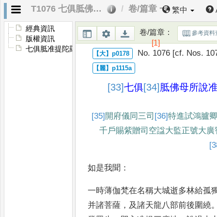
T1076 七俱胝佛母所說准提陀羅尼經
卷/篇章 一
繁中
經典資訊
卷/篇章
：
參考資料
版權資訊
[1]
七俱胝准提陀羅尼念誦儀軌
No. 1076 [cf. Nos. 10
[33]
七俱
[34]
胝
佛母所說
[35]
開府儀同三司
[36]
特
進試鴻臚
千戶賜紫贈司空
諡大監正號大廣
[3
如是我聞
：
一時薄伽梵在名稱大城逝多林
給孤
并諸菩薩
，
及諸天龍
八部前後圍繞