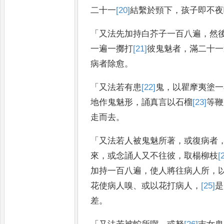
二十一
[20]
結
繫於頸下
，
孩子即不夜
「
又法先加持白芥子一百八遍
，
然
一遍一擲打
[21]
彼
鬼魅者
，
滿二十一
病者除愈
。
「
又法若有患
[22]
鬼
，
以瞿摩夷塗一
地作鬼魅形
，
誦真言以石榴
[23]
等
鞭
走而去
。
「
又法若人被鬼魅所著
，
或復病者
來
，
或念誦人又不往彼
，
取楊柳枝
[
加持一百八遍
，
使人將往病人所
，
花使病人嗅
、
或以花打病
人
，
[25]
是
差
。