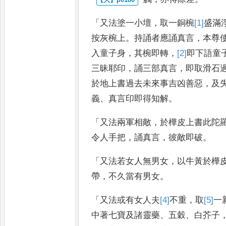
「
又法塗一小壇
，
取一銅椀
[1]
盛滿
按灰椀上
。
持誦者應誦真言
，
本尊
入童子身
，
其椀即轉
，
[2]
即
下語童
三昧耶印
，
誦三部真言
，
即取滑石
於地上書過去未來事吉凶善
惡
，
及
義
、
真言印即得知
解
。
「
又法兩軍相敵
，
於樺皮上書此陀
令人手把
，
誦真言
，
彼敵即破
。
「
又法若女人無男女
，
以牛黃於樺
帶
，
不久當有男女
。
「
又法或有女人夫
[4]
不
重
，
取
[5]
一
中著七寶及諸靈藥
、
五穀
、
白芥子