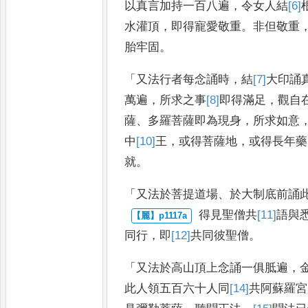
以真言加持一百八遍
，
令女人結
[6]
水灌頂
，
即得寵愛敬重
。
非但敬重
胎牢固
。
「
又法行者每念誦時
，
結
[7]
大
印誦
萬遍
，
所求之事
[8]
即
得滿足
，
觀自
薩
、
多羅菩薩即為現身
，
所求如意
中
[10]
王
，
或得菩薩地
，
或得長
年藥
就
。
「
又法於菩提道場
、
於大制底前誦
得見聖僧共
[11]
語
與
同行
，
即
[12]
共
同彼聖僧
。
「
又法於高山頂上念誦一俱胝遍
，
此人領五百六十人同
[14]
共
阿蘇羅宮