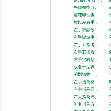
欲知此海
[2]
㞧
，
先應知指目
。
蓮花即理也
，
故以左右手
，
左手寂靜故
，
右手辦諸事
，
左手五指者
，
右手五指者
，
左手定右慧
，
或名十法界
，
縮則攝收一
，
左小指為檀
，
左中指為忍
，
左大指為禪
。
無名指為方
，