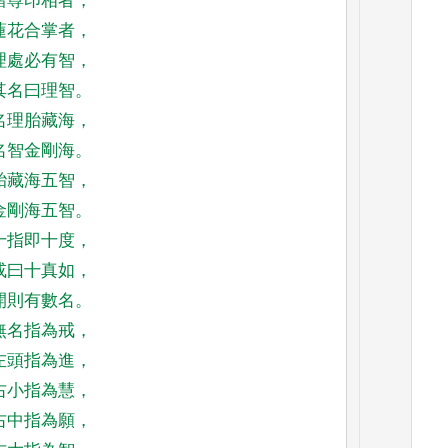
諸尊印相者
，
蓮花合掌者
，
理處必有智
，
其名曰理智
。
名理胎藏海
，
名智金剛海
。
胎藏海五智
，
金剛海五智
。
十指即十度
，
或曰十真如
，
開則有數名
。
無名指為戒
，
左頭指為進
，
右小指為慧
，
右中指為願
，