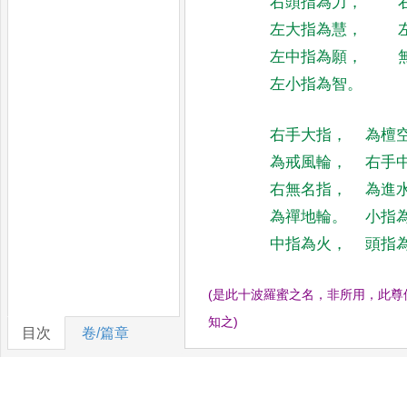
右頭指為力
，
左大指為慧
，
左中指為願
，
左小指為智
。
右手大指
，
為檀
為戒風輪
，
右手
右無名指
，
為進
為禪地輪
。
小指
中指為火
，
頭指
(
是此十波羅蜜之名
，
非所用
，
此尊
知之
)
目次
卷/篇章
五部尊法