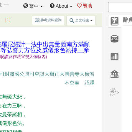
章 一
贊助
繁中
About
：
[1]
辭
參考資料查詢
全文檢索
陀羅尼經計一
法中出無量義南方滿願
尊等弘誓力方位及
威儀形色執持三摩
但呪讚及作法宜視大儀軌內
)
司封肅國公贈司空諡大辦正
大興善寺大廣智
不空奉 詔譯
住無礙大悲
，
自在力三昧
，
大曼荼羅相
，
威儀形色法
。