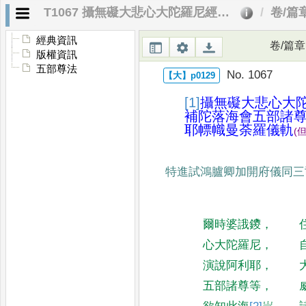
T1067 攝無礙大悲心大陀羅尼經計一法中出無量義南方滿願補陀落海會五部諸尊等弘誓力方位及威儀形色執持三摩耶幖幟曼荼羅儀軌
卷/篇
經典資訊
卷/篇章
版權資訊
五部尊法
No. 1067
[1]
攝無礙大悲心大
補陀落
海會五部諸
耶幖幟曼荼
羅儀軌
(
特進試鴻臚卿加開府儀同三
爾時婆誐鑁
，
心大陀羅尼
，
演說阿利耶
，
五部諸尊等
，