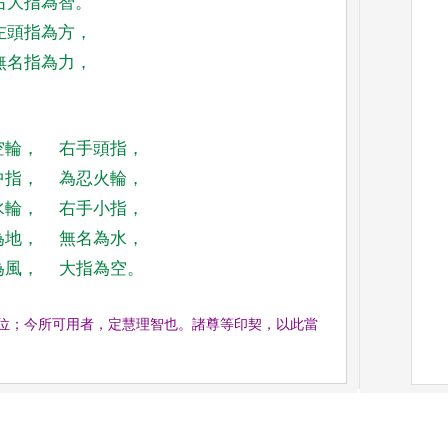
右大指為智
。
左頭指為方
，
無名指為力
，
空輪
，
右手頭指
，
中指
，
為忍火輪
，
水輪
，
右手小指
，
為地
，
無名為水
，
為風
，
大指為空
。
位
；
今所可用者
，
定慧理智也
。
諸尊等印契
，
以此當