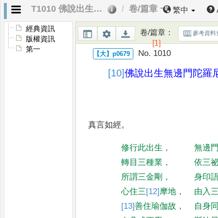
T1010 佛說出生無邊門陀羅尼儀軌
卷/篇章 一
繁中
經典資訊
卷/篇章
：
參考資料
版權資訊
[1]
第一
No. 1010
[10]
佛說出生無邊門陀羅
真言如經
。
修行此出生
，
無邊
轉目三種業
，
依三
所謂三金剛
，
身印
心住三
[12]
摩
地
，
由入
[13]
善
住瑜伽故
，
自身