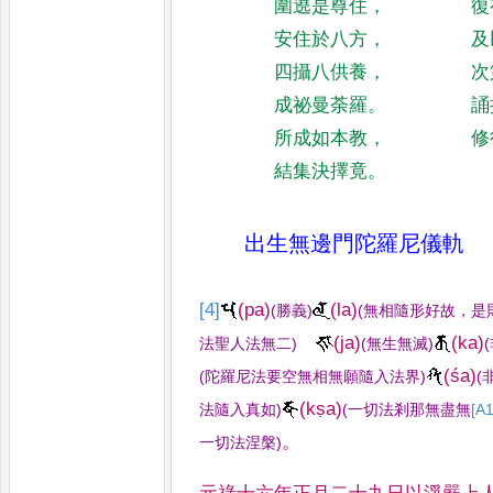
圍遶是尊住
，
復
安住於八方
，
及
四攝八供養
，
次
成祕曼荼羅
。
誦
所成如本教
，
修
結集決擇竟
。
出生無邊門陀羅尼儀軌
[4]
(pa)
(la)
(
勝義
)
(
無相隨形好故
，
是
(ja)
(ka)
法聖人法無二
)
(
無生無滅
)
(
(śa)
(
陀羅
尼法要空無相無願隨入法界
)
(
(kṣa)
法隨入真如
)
(
一切法剎那無盡無
[A1
。
一切法涅槃
)