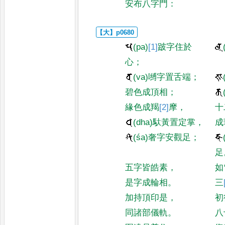
安布八字門
：
(pa)
[1]
跛
字住於
心
；
(va)
嚩
字置舌端
；
碧色成頂相
；
緣色成羯
[2]
摩
，
十
(dha)
馱
黃置定掌
，
成
(śa)
奢
字安觀足
；
足
五字皆皓素
，
如
是字成輪相
。
三
加持頂印是
，
初
同諸部儀軌
。
八