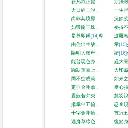
在凡成正覺
，
斯法
大日經王說
，
一生
尚非其境界
，
況餘
如獲輪王珠
，
祕持
是尊即羯
[14]
摩
，
波羅
由住出生故
，
示
[15]
顯明大慈母
，
諸
[16]
能普現色身
，
處大
跏趺蓮臺上
，
大印
同不空成就
，
如來
定羽金剛拳
，
當心
置般若梵夾
，
慧羽
揚掌申五輪
，
忍峯
十字金剛輪
，
首冠
遍身草綠色
，
復於