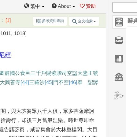
贊助
繁中
About
：
[1]
辭
參考資料查詢
全文檢索
 1011, 1018]
尼經
卿
肅國公食邑三千戶賜紫贈司
空諡大鑒正號
大興善
寺
[44]
三
藏沙
[45]
門
不空
[46]
奉 詔
譯
樓
閣
，
與大苾芻眾八千人俱
，
眾多菩薩摩訶
棄捨壽行
，
却後三
月當般涅槃
。
時世尊即命
遍告諸苾芻
，
咸皆集會於大林重
樓閣
。
大目