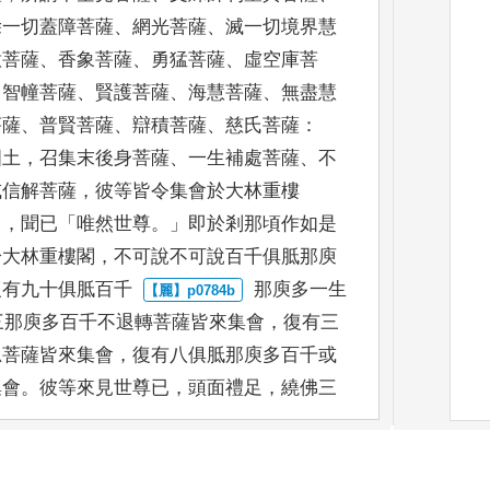
除一切蓋障菩薩
、
網光菩薩
、
滅一
切境界慧
意菩薩
、
香象菩薩
、
勇猛菩薩
、
虛空庫菩
、
智幢菩薩
、
賢護菩薩
、
海慧菩薩
、
無盡慧
菩薩
、
普賢
菩薩
、
辯積菩薩
、
慈氏菩薩
：
國土
，
召集末後身菩薩
、
一生補處
菩薩
、
不
或信解菩
薩
，
彼等皆令集會於大林重樓
旨
，
聞已
「
唯然世尊
。」
即於剎那
頃作如是
於大林
重樓閣
，
不可說不可說百千俱胝那庾
復有九十俱胝百千
那庾多一生
三
那庾多百千不退轉菩薩皆來集會
，
復有三
忍菩薩皆來集
會
，
復有八俱胝那庾多百千或
集會
。
彼等來見世尊已
，
頭面
禮足
，
繞佛三
作是念
：「
我當於
如來
、
應供
、
正遍知問如