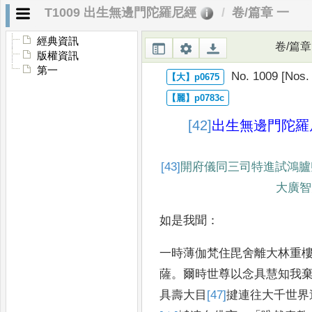
T1009 出生無邊門陀羅尼經
卷/篇章 一
經典資訊
卷/篇章
版權資訊
第一
No. 1009 [Nos.
[42]
出
生無邊門陀羅
[43]
開府儀同三司特進試鴻臚
大廣智
如是我聞
：
一時薄伽梵住毘舍離大林重
薩
。
爾時世尊以念具慧知我
具壽大目
[47]
揵
連往
大千世界