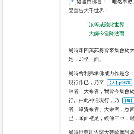
[＊]
揵
連白佛言
：「
唯然奉教
聲宣告大
千世界
：
「
汝等咸聽此世界
，
大師今當降法雨
，
爾時即四萬苾芻皆來集會於
足
，
却坐一面
。
爾時舍利弗承佛威力作是念
現行作已
，
乃至
乘
者
、
大乘者
，
我皆令集會
行
。
由此神通現行
，
乃
者
、
緣覺
乘者
、
大乘者
，
悉
已
，
頭面禮足
，
繞佛三匝
，
爾時世尊即告諸大菩薩摩訶