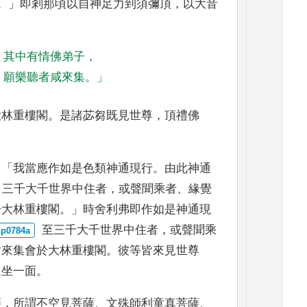
。」
即剎那
頃以自神足力到須彌頂
，
以大音
其中有情佛弟子
，
願樂聽者咸來集
。」
大林重樓閣
。
是諸苾芻既見世尊
，
頂禮佛
：「
我當應作如
是色類神通現行
。
由此神通
三千大千世界中住者
，
或聲聞乘者
、
緣覺
於大林重樓閣
。」
時舍
利弗即作如是神通現
至三千大千世界中住者
，
或聲聞乘
皆來集會於大林重樓閣
。
彼
等皆來見世尊
退坐
一面
。
薩
，
所謂不空
見菩薩
、
文殊師利童真菩薩
、