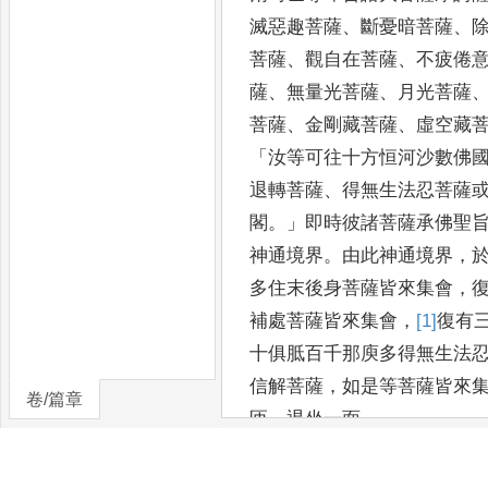
滅惡趣菩薩
、
斷
憂暗菩薩
、
菩薩
、
觀自在菩薩
、
不疲倦
薩
、
無量光菩
薩
、
月光菩薩
菩薩
、
金剛藏菩薩
、
虛空藏
「
汝等可往十方恒
河沙數佛
退轉菩薩
、
得無生法忍菩薩
閣
。」
即時彼諸
菩薩承佛聖
神通境界
。
由此神通境界
，
多住
末後身菩薩皆來集會
，
補處菩薩皆來集會
，
[1]
復有
十俱胝百千那庾多得無生法
信解菩薩
，
如
是等菩薩皆來
卷/篇章
匝
，
退坐一面
。
時舍利弗見大菩薩集會
，
即