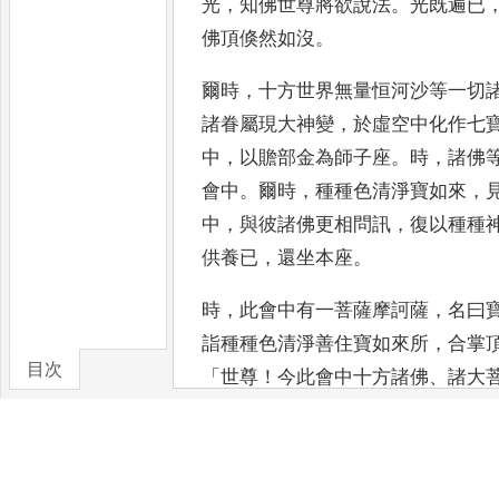
光
，
知佛世尊將欲說法
。
光既遍已
佛頂倏然如沒
。
爾時
，
十方世界無量恒河沙等一切
諸眷屬現大神變
，
於虛空中化作
七
中
，
以贍部金為師子座
。
時
，
諸佛
會中
。
爾時
，
種種色清
淨寶如來
，
中
，
與彼諸佛
更相問訊
，
復以種種
供養
已
，
還坐本座
。
時
，
此會中有一菩薩摩訶薩
，
名曰
詣種種色清淨善住寶如來所
，
合掌
目次
「
世尊
！
今此會中十方諸佛
、
諸大
卷/篇章
叉
、
乾闥婆
、
阿素羅
、
緊那羅
、
摩
仙
、
明仙
，
執金剛菩薩而為上首
。
變
。
唯願世尊
，
為諸大眾說廣