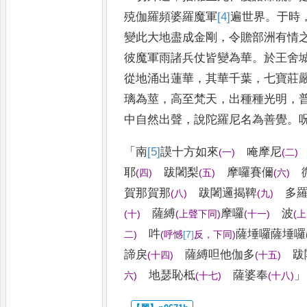
殑伽羅頻婆羅魔
軍
[4]
遍
世界
。
于時
變此大地盡
成金剛
，
令贍部洲有情
彼
魔軍雨諸兵仗皆變為華
。
於王舍
從地涌出蓮華
，
其華千葉
，
七寶莊
璃為莖
，
高至梵天
，
出種種光明
，
中自然出聲
，
說陀羅尼名
為善覺
。
「
南
[5]
謨
十方如來
唵摩尼
(
一
)
(
二
)
耶
跋闍梨
摩囉賽儞
微
(
四
)
(
五
)
(
六
)
賀那賀
那
跋闍邏揭鞞
多羅
(
八
)
(
九
)
薩
縛
摩囉
波
(
十
)
(
上聲下同
)
(
十一
)
(
上
吽
薩埵囉薩埵囉
二
)
(
呼憾
[7]
反
，
下同
)
諦戾
薩縛呾
他伽多
跋
(
十四
)
(
十五
)
地瑟恥柢
薩婆奉
」
六
)
(
十七
)
(
十八
)