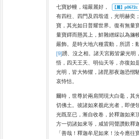
七寶妙幢
，
端嚴麗好
，
有四柱
、
四門及四堦道
，
光明赫
奕
寶
，
其光如日普耀世界
。
復有無量
量寶鐸而懸其
上
，
鮮雜繒綵以為旛
嚴飾
。
是時大地六種震動
，
所謂
：
[9]
踴
、
沒之
相
。
諸天宮殿皆蒙光明
悟
，
四天王天
、
明仙天等
，
亦復如
光明
，
皆大怖懼
，
諸毘那夜迦恐慴
哀恃怙
。
爾時
，
世尊於兩肩間現大白毫
，
其
切佛土
。
彼諸如來覩此光者
，
即便
光既至已
，
漸自收卷
，
於釋
迦如來
方一切諸如來等
，
咸皆同聲讚歎釋
「
善哉
！
釋迦
牟尼如來
！
汝今應往