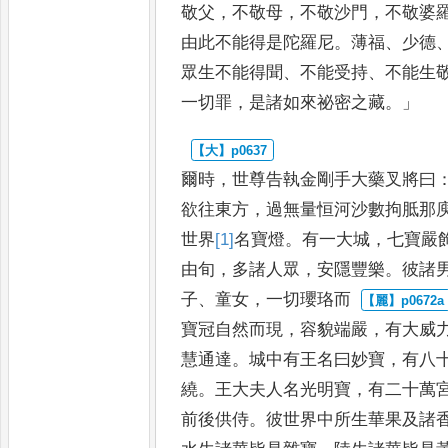
敬父
，
不敬母
，
不敬沙門
，
不敬婆
由此不能得是陀羅尼
。
薄福
、
少德
眾生不能得聞
、
不能受持
、
不能
生
一切罪
，
是諸如來祕密
之藏
。」
爾時
，
世尊告執金剛手大藥叉將曰
欲往東方
，
過無量恒河沙數拘胝那
世界
[1]
名
寶燈
。
有一大城
，
七寶嚴
由旬
，
多諸人眾
，
安隱豐樂
。
彼諸
子
、
童女
，
一切瓔珞而
寶冠自然而現
，
容貌端嚴
，
有大
威
慧通達
。
城中有王名曰妙
寶
，
有八
繞
。
王大夫人名
光明寶
，
有二十萬
前後供侍
。
彼世界中所生華果及諸