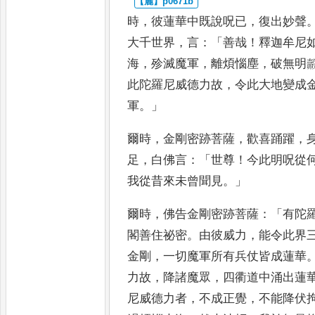
時
，
彼蓮華中既說呪已
，
復出妙聲
大千世界
，
言
：「
善哉
！
釋迦牟尼
海
，
殄滅魔軍
，
離煩惱塵
，
破無明
此陀羅尼威德力故
，
令此大地變成
軍
。」
爾時
，
金剛密跡菩薩
，
歡喜踊躍
，
足
，
白佛言
：「
世尊
！
今此明呪從
我從昔來未曾聞見
。」
爾時
，
佛告金剛
密跡菩薩
：「
有陀
閣善住祕
密
。
由彼威力
，
能令此界
金剛
，
一切魔軍所有兵仗皆成蓮華
力故
，
降諸魔眾
，
四衢道中涌出蓮
尼威德力者
，
不成正覺
，
不
能降伏