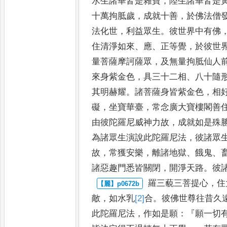
水
生諸華皆是雜寶
，
陸生諸華皆是
十萬拘胝歲
，
成就十善
，
於佛法僧
法化世
，
利益眾生
。
彼世界中
有佛
住清淨如來
、
應
、
正等
覺
，
於彼世
量菩薩摩訶薩
眾
，
及無量拘胝仙人
來身
紫金色
，
具三十二相
、
八十隨
其明赫耀
。
諸菩薩身皆紫金色
，
相
礙
，
坐寶華臺
，
常念廣大寶樓閣善
由彼陀羅尼威神力故
，
成就如
是殊
為諸眾生演說此陀
羅尼法
，
彼諸眾
故
，
常獲安
樂
，
離諸地獄
、
餓鬼
、
諸惡趣門
悉皆關閉
，
開淨天路
。
彼
羅三藐三菩提心
，
住
敵
，
如水
乳
[2]
合
。
彼佛世尊往昔久
此
陀羅尼法
，
作如是願
：『
願一切