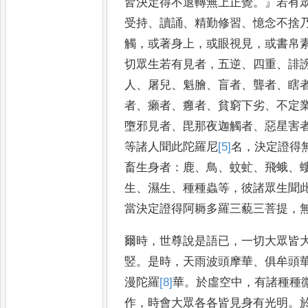
皆決定得不退轉無上正覺
。』
若有
受持
、
讀誦
、
精勤修習
、
憶念不捨
觸
，
或著身上
，
或眼視見
，
或書
帛
切眾生若有見者
，
五逆
、
四
重
、
誹
人
、
屠兒
、
魁膾
、
盲者
、
聾者
、
瞎
者
、
癩者
、
癰者
、
貧窮下劣
、
不定
墮邪見者
、
毘那夜迦觸者
、
惡星
害
等諸人聞此陀羅尼
[5]
名
，
決
定證得
畜生身者
：
鹿
、
鳥
、
蚊
虻
、
飛蛾
、
生
、
濕生
、
種種蟲等
，
彼諸
眾生聞
當決定證得阿耨
多羅三藐三菩提
，
爾時
，
世尊說是語已
，
一切大眾皆
竪
。
是時
，
天雨波頭摩華
、
俱牟頭
漫
陀羅
[8]
華
。
於虛空中
，
有諸種種
作
，
時會大眾各各皆見身有光
明
。