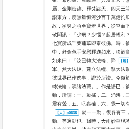
茶
、
緊那羅
、
摩睺羅
、
人及非人
，
屬
、
金剛密
跡
、
釋梵諸天
、
四天王
詣東方
，
度無量恒河沙百千萬億拘
故
，
須臾之頃至寶燈世界
，
從空而
敬問訊
：「
少病
？
少惱
？
起居輕利
七寶所成千葉蓮華即奉彼佛
。
時
，
中
，
舒金色手安慰釋迦如來
，
移於
如來曰
：「
汝已轉大法輪
、
降
軍
、
然大法炬
、
建立法幢
、
擊大法
彼世界已作佛事
，
證於所證
。
今復
轉法輪
，
演諸法藏
。」
作是語已
，
動
，
所謂
：
一
、
動搖
，
二
、
涌沸
，
震有聲
，
五
、
吼轟磕
，
六
、
覺一切
於一一動
，
復各有三
動
、
等遍動也
。
爾時
，
天雨妙華現