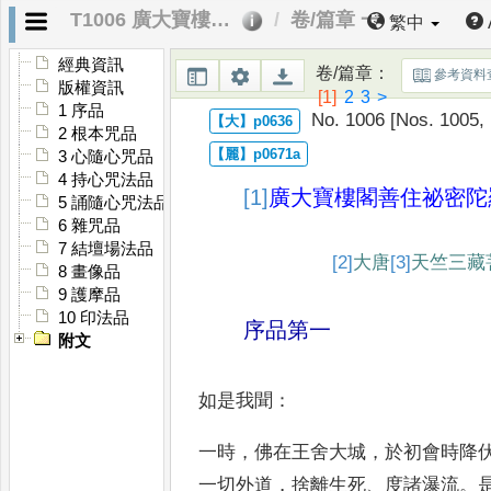
T1006 廣大寶樓閣善住祕密陀羅尼經
卷/篇章 一
繁中
經典資訊
卷/篇章
：
參考資料
版權資訊
[1]
2
3
>
1 序品
No. 1006 [Nos. 1005,
2 根本咒品
3 心隨心咒品
4 持心咒法品
[1]
廣大寶樓閣善住祕密陀
5 誦隨心咒法品
6 雜咒品
7 結壇場法品
[2]
大
唐
[3]
天竺三藏
8 畫像品
9 護摩品
10 印法品
序品第一
附文
如是我聞
：
一時
，
佛在王舍大城
，
於初會時降
一切外道
，
捨離生死
、
度
諸瀑流
。