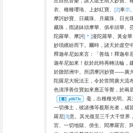
出自然
音樂
，
諸大龍王雨大妙寶
、
衣
、
種種瓔珞
、
上妙紅寶
、
[2]
車
𤦲
摩訶妙寶
、
日藏珠
、
月藏珠
、
日光
藏珠
，
雨諸鉢頭摩華
、
俱牟頭華
、
陀羅華
、
摩訶
[＊]
漫
陀羅華
、
黃金華
妙瑣繽紛而下
。
爾時
，
諸天於虛空
釋迦牟尼如來言
：「
善哉
！
釋迦牟
迦牟尼如來
！
欲於此時再轉
法輪
，
於贍部洲中
。
所謂
摩訶妙寶
——
廣
陀羅尼大
呪法王
，
令於世間廣大流
色清
淨善住寶如來應正等覺
，
於兩
毫
，
出種種光明
。
其
一切佛
土
，
彼諸佛等覩斯光者
，
咸
羅尼
[3]
意
。
其光復至三千大千世界
宮
、
一切地獄
、
傍生
、
閻摩羅宮
、