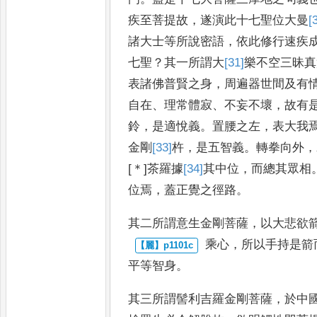
疾至菩提故
，
遂演此十
七聖位大曼
[
諸大士等所說密
語
，
依此修行速疾
七聖
？
其
一所謂大
[31]
樂
不空三昧真
表
諸佛普賢之身
，
周遍器世間及有
自在
、
理常體寂
、
不妄不壞
，
故有
鈴
，
是適悅義
。
置腰之左
，
表大我
金剛
[33]
杵
，
是五智義
。
轉拳向外
，
[＊]
茶羅據
[34]
其
中位
，
而總其眾
相
位焉
，
蓋正覺之徑路
。
其二所謂意生金剛菩薩
，
以大悲欲
乘心
，
所以手持是箭
平等
智身
。
其三所謂髻利吉羅金剛菩薩
，
於中