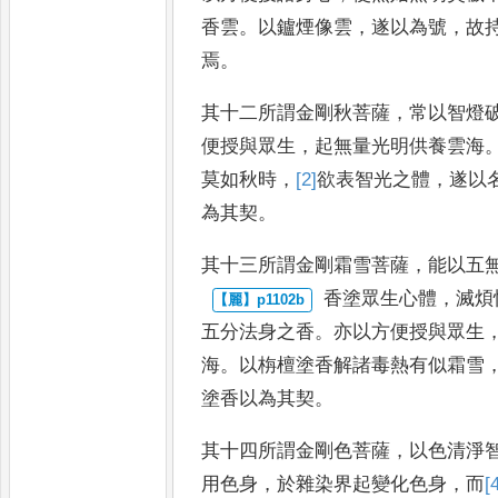
香雲
。
以鑪煙像雲
，
遂
以為號
，
故
焉
。
其十二所謂金剛秋菩薩
，
常以智燈
便授與眾生
，
起無量光明供養雲
海
莫
如秋時
，
[2]
欲表
智光之
體
，
遂以
為其契
。
其十三所謂金剛霜雪菩薩
，
能以五
香塗眾生心體
，
滅煩
五分法
身之香
。
亦以方便授與眾生
海
。
以栴檀塗香解諸毒熱有似霜雪
塗香以為其契
。
其十四所謂金剛色菩薩
，
以色清淨
用色身
，
於雜染界起變化色身
，
而
[