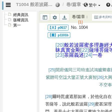
T1004 般若波羅蜜多理趣經大樂不空三昧真實金剛薩埵菩薩等一十七聖大曼荼羅義述
卷/篇章 一
繁中
經典資訊
卷/篇章
：
參考資料
版權資訊
[1]
第一
No. 1004
[20]
般若波羅蜜多理趣經
昧真實金剛
[22]
薩埵
菩薩
[23]
茶
羅義述
[24]
一卷
[25]
開府儀同三司特進試鴻臚卿
肅
紫贈司
空諡大鑒正號大廣智
[26]
大
不空
[28]
爾時
毘盧遮那如來
，
於他化自在
菩薩等
，
說此般若波羅
[29]
蜜
甚深理
門
。
蓋是十七大菩薩三摩地之句
義