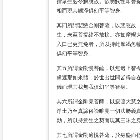
捨眾生必令解脫故
。
欲明觸性即
菩
相而現其觸淨俱幻平
等智身
。
其四所謂悲愍金剛菩薩
，
以悲愍故
生
，
未至菩提終不放捨
。
亦如摩竭
入口已更無免者
，
所以持
此摩竭魚
俱幻平等智
身
。
其五所謂金剛慢菩薩
，
以無過上智
盧遮那如來體
，
於世出世間皆
得自
儀而現其我無我俱
幻平等智身
。
其六所謂金剛見菩薩
，
以寂照大慧
淨土乃至真諦俗諦唯見一切法
勝義
動
，
所以持意生之契
而現其三昧之
其七所謂金剛適悅菩薩
，
於身塵而