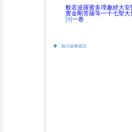
般若波羅蜜多理趣經大安
實
金剛菩薩等一十七聖大
[9]
一卷
顯示版權資訊