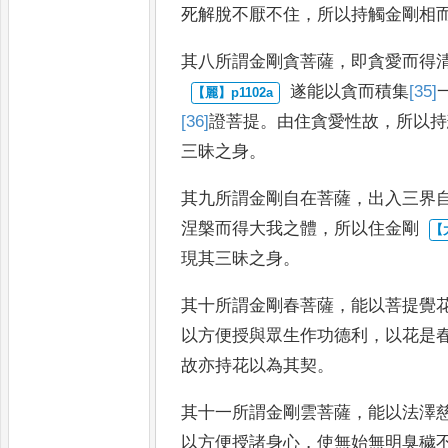
死解脫不厭不住
，
所以持觸金剛
相
其八所謂金剛貪菩薩
，
即貪愛而得
遂能以貪而積集
[35]
[36]
證
菩
提
。
由住貪愛性故
，
所以持
三昧之身
。
其九所謂金剛自在菩薩
，
出入三界
涅槃而得大我之體
，
所以住金剛
現其三昧之身
。
其十所謂金剛春菩薩
，
能以菩提覺
以方便授與眾生作功德利
，
以花
是
故亦持花以為其契
。
其十一所謂金剛雲菩薩
，
能以法澤
以方便授諸身心
，
使無始無明臭
穢