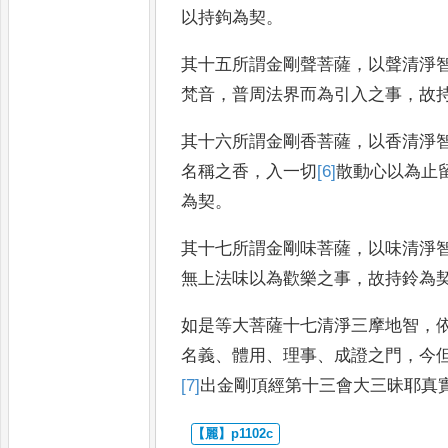
以持鉤為契
。
其十五所謂金剛聲菩薩
，
以聲清淨
梵音
，
普周法界而為引入之事
，
故
其十六所謂金剛香菩薩
，
以香清淨
名稱之香
，
入一切
[6]
散動
心以為止
為契
。
其十七所謂金剛味菩薩
，
以味清淨
無上法味以為歡樂之事
，
故持鈴
為
如是等大菩薩十七清淨三摩地智
，
名義
、
體用
、
理事
、
成證之門
，
今
[7]
出金剛頂經第十三會大三昧
耶真