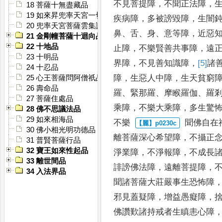
不見菩
提障
，
不聞正法障
，
18 菩薩十無盡藏品
19 如來昇兜率天宮一切寶殿品
疾
病障
，
多被謗毀障
，
生闇
20 兜率天宮菩薩雲集讚佛品
鼻
、
舌
、
身
、
意等障
，
近惡
21 金剛幢菩薩十迴向品
22 十地品
止障
，
不樂賢善共事障
，
遠
23 十明品
界
障
，
不見善知識障
，
[5]
諸
24 十忍品
障
，
生惡人中障
，
生天貧
窮
25 心王菩薩問阿僧祇品
26 壽命品
羅
、
緊
那羅
、
摩睺羅伽
、
羅
27 菩薩住處品
乘障
，
不樂大乘障
，
多生驚
28 佛不思議法品
29 如來相海品
不樂
聞佛自在
30 佛小相光明功德品
離菩薩深心希望障
，
不攝正
31 普賢菩薩行品
32 寶王如來性起品
淨業障
，
不淨報障
，
不成長
33 離世間品
誹謗佛法障
，
遠離菩提障
，
34 入法界品
聞諸菩薩大莊嚴事生恐怖障
邪見蓋疑障
，
增益愚癡障
，
佛讚歎諸持戒者生瞋恚心障