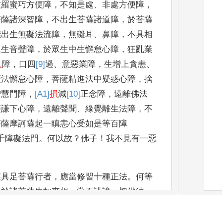
波羅蜜巧方便障
，
不知
是處
、
非處方便障
，
菩薩諸深智障
，
不出生菩薩諸道障
，
於菩
薩
能出生無礙
法流障
，
無礙耳
、
鼻障
，
不具相
眾生音聲障
，
於眾生中生懈怠
心障
，
狂亂業
入
障
，
口四
[9]
過
、
意惡業障
，
生增上貪恚
、
薩法懈怠心障
，
菩薩精進法
中疑惑心障
，
捨
智慧門障
，
[A1]
損
減
[10]
正念
障
，
遠離佛法
薩謙下心障
，
遠離聲聞
、
緣
覺離生法障
，
不
菩薩摩訶薩起一瞋恚心受如是等百障
千障礙法門
。
何以故
？
佛子
！
我
不見有一惡
疾具足菩薩行者
，
應
當修習十種正法
。
何等
，
於諸菩薩生如來想
，
常不誹謗一
切佛法
，
樂菩
薩所行
，
不捨虛空
、
法界等菩提之心
，
，
修習菩薩一切
諸辯
，
教化眾生心無疲厭
，