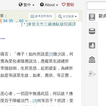
贊助
繁中
About
卷第
[1]
三十三
篇章
：
辭
參考資料查詢
全文檢索
]
34
35
...
60
>
[＊]
東晉天竺三藏佛馱跋陀羅譯
十一
菩薩言
：「
佛子
！
如向所說是
[2]
微少
說
，
何
正覺為受化者隨應說法
，
愚癡眾生
諸纏所
，
常隨顛
倒
，
生邪見惑
，
起邪虛妄
，
為縛所
為如是等諸眾生故
，
如
來
、
應供
、
等正覺
，
瞋恚心者
，
一切惡中無過此惡
，
何以故
？
佛
則受
百千障礙法門
，
[3]
何等
百千
？
所謂
：
受