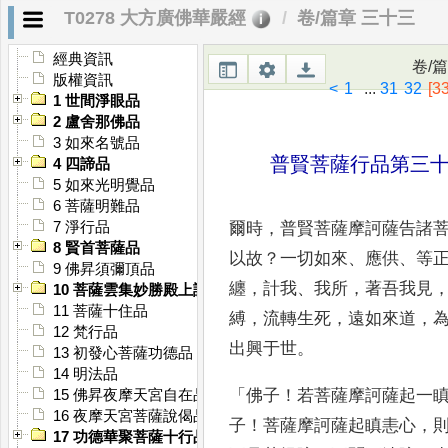
T0278 大方廣佛華嚴經
卷/篇章 三十三
大方廣佛華嚴經
[＊]
經典資訊
卷/
版權資訊
<
1
...
31
32
[33
1 世間淨眼品
2 盧舍那佛品
3 如來名號品
普賢菩薩行品第三
4 四諦品
5 如來光明覺品
6 菩薩明難品
爾時
，
普賢菩薩摩訶薩告諸
7 淨行品
8 賢首菩薩品
以故
？
一切如來
、
應
供
、
等
9 佛昇須彌頂品
纏
，
計我
、
我所
，
著吾我見
10 菩薩雲集妙勝殿上說偈品
11 菩薩十住品
縛
，
流轉
生死
，
遠如來道
，
12 梵行品
出興于世
。
13 初發心菩薩功德品
14 明法品
「
佛子
！
若菩薩摩
訶薩起一
15 佛昇夜摩天宮自在品
16 夜摩天宮菩薩說偈品
子
！
菩薩摩訶薩起瞋恚心
，
17 功德華聚菩薩十行品