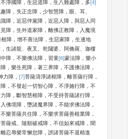
生不淨國障
，
生惡道障
，
生八難處障
，
多
[4]
鈍趣障
，
失正念障
，
少智慧障
，
眼
、
耳
、
知識障
，
近惡伴黨障
，
近惡人
障
，
與惡人同
正
見障
，
生外道家障
，
離佛正教障
，
入魔境
善根
障
，
增不善法障
，
生惡家障
，
生邊地
障
，
生諸龍
、
夜叉
、
乾闥婆
、
阿脩羅
、
迦樓
剎中障
，
不樂佛法障
，
習童
[6]
蒙
法障
，
樂小
怖
障
，
樂生死障
，
著三界障
，
不護佛法障
，
神力障
，
[7]
菩薩
清淨諸根障
，
離菩
薩行障
，
念障
，
不發起一切智心障
，
不淨施行障
，
不
諸力障
，
斷智慧根障
，
不
受持菩薩諸行障
，
不入佛境障
，
墮諸魔界障
，
不能求佛法障
，
，
不樂菩薩共
住障
，
不樂求菩薩善根業障
，
捨菩薩戒
、
隨順破戒障
，
不信如
來戒障
，
聞
，
離
忍辱樂常懈怠障
，
謗諸菩薩不退精進