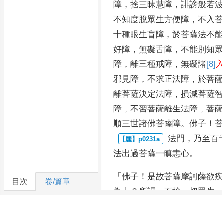
障
，
捨
三昧慧障
，
誹謗般若
不知度脫眾生方便障
，
不
入
十種眼生盲障
，
於菩薩法不
好障
，
無礙舌
障
，
不能別知
障
，
離三種戒障
，
無礙諸
[8]
邪見障
，
不
求正法障
，
於菩
離菩薩決定法障
，
損減菩薩
障
，
不習
菩薩離生法障
，
菩
順三世諸佛菩薩障
。
佛子
！
法門
，
乃至百
法出過菩薩一瞋恚心
。
「
佛子
！
是故菩薩摩訶薩欲
目次
卷/篇章
為十
？
所謂
：
不捨一
切眾生
於諸佛剎得無盡智
，
恭敬信
分別
菩提究竟佛力到於彼岸