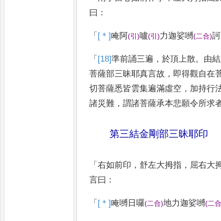
曰
：
「
[＊]
唵
阿
嚧
力迦娑嚩
訶
(
引
)
(
引
)
(
二合
)
「
[18]
準
前誦三遍
，
於頂上散
。
由結
菩薩部三昧耶真言故
，
即得觀自在
切菩薩悉皆雲集遍滿虛空
，
加
持行
諸災難
，
謂諸菩薩承
本悲願令所求
第三結金剛部三昧耶印
「
右如前印
，
舒左大拇指
，
屈右大
言曰
：
「
[＊]
唵
嚩日囉
地力迦娑嚩
(
二合
)
(
二