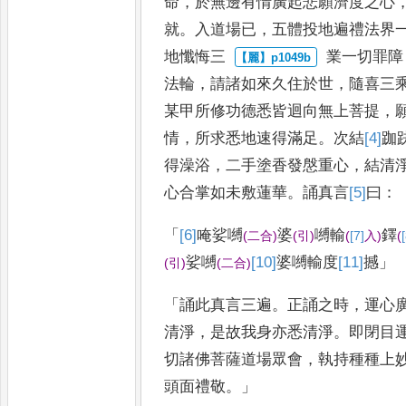
命
，
於無邊有情廣起悲願濟
度之心
就
。
入道場已
，
五體
投地遍禮法界
地懺悔三
業一切罪障
法輪
，
請諸如來
久住於世
，
隨喜三
某甲所
修功德悉皆迴向無上菩提
，
情
，
所求悉地速得滿足
。
次結
[4]
跏
得澡浴
，
二手塗香發慇重心
，
結清
心合掌如未敷蓮華
。
誦真
言
[5]
曰
：
「
[6]
唵
娑嚩
婆
嚩輸
鐸
(
二合
)
(
引
)
(
[7]
入
)
(
娑嚩
[10]
婆
嚩輸度
[11]
撼
」
(
引
)
(
二合
)
「
誦此真言三遍
。
正誦之時
，
運心
清淨
，
是故我身亦悉清淨
。
即閉目
切諸佛菩薩道場眾會
，
執持
種種上
頭面禮敬
。」