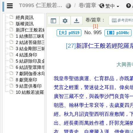
T0995 仁王般若念誦法
卷/篇章 一
繁中
經典資訊
卷/篇章
：
參考資料
版權資訊
[1]
新譯仁王般若經陀羅尼念誦軌儀序
No. 995
1 結佛部三昧耶印
2 結諸菩薩部三昧耶印
[27]
新譯仁王般若經陀羅
3 結金剛部三昧耶印
4 結護身印
5 結辟除印及金剛方隅寶界印
大興善
6 結請聖眾降壇印
7 獻閼伽香水印
我皇帝聖德廣運
、
仁育群品
，
亦既
8 獻寶座印
9 結普供養印
梵言之輕重
，
警迷徒之耳目
。
偉矣
10 結般若波羅蜜多根本印
廣智三藏不空
，
與義學沙
門良賁等
朝恩
、
翰林學士
常袞等
，
去歲夏四
經
。
秋
九月詔資聖西明百座敷闡
，
出
、
經長衢而萬姓作禮
，
阡郭充滿
衣
、
覽青史
，
自摩騰入漢
、
僧會遊
[