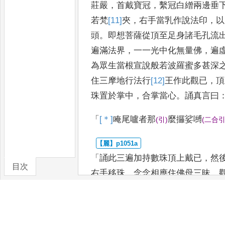
莊嚴
，
首戴寶
冠
，
繫冠白繒兩邊垂
若梵
[11]
夾
，
右手當乳作說法印
，
以
頭
。
即想菩薩從頂至足身諸毛孔流
遍滿法界
，
一一光中化無量佛
，
遍
為眾生當根宣說般
若波羅蜜多甚深
住三摩地
行法行
[12]
王
作此觀已
，
頂
珠置
於掌中
，
合掌當心
。
誦真言曰
「
[＊]
唵
尾嚧者那
麼攞娑嚩
(
引
)
(
二合
「
誦此三遍加持數珠頂上戴已
，
然
目次
右手移珠
，
念念相應住佛母三昧
，
卷/篇章
百八遍或二十一遍
。
誦真言
曰
：
「
娜謨囉怛娜
怛囉
[13]
夜
(
二合
)
(
二合
)