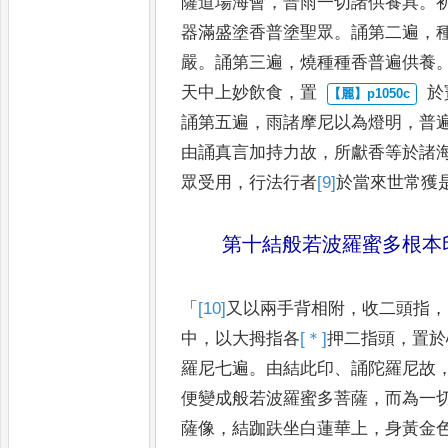
薩道場海會
，
普雨一切諸供養具
。
器滿盛塗香普塗聖眾
。
誦第二
遍
，
嚴
。
誦第三遍
，
燒種種香
普遍供養
天中上妙飲食
，
置
於
誦第五遍
，
雨諸摩尼以為
燈明
，
普
由誦真言加持力
故
，
所獻香等於諸
眾受用
，
行法行者
[9]
於
當來世常獲
第十結般若波羅蜜多根本
「
[10]
又
以兩手背相附
，
收二頭指
，
中
，
以大拇指各
[＊]
押
二指頭
，
置於
羅尼七遍
。
由結此印
、
誦陀羅尼故
便變成般若波羅蜜多菩薩
，
而
為一
薩像
，
結跏趺坐白蓮
華上
，
身黃金