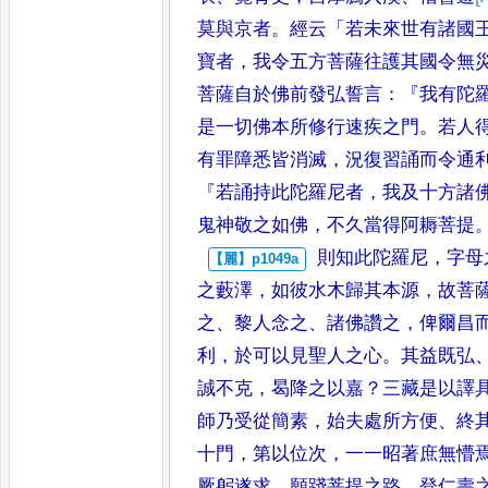
莫與京者
。
經云
「
若未來世有諸國
寶者
，
我令五方菩薩往護其
國令無
菩薩自於佛前發弘誓
言
：『
我有陀
是一切佛本所
修行速疾之門
。
若人
有罪
障悉皆消滅
，
況復習誦而令通
『
若誦持此陀羅尼者
，
我及十方諸
鬼神敬之如佛
，
不久當得阿耨菩提
則知此陀羅尼
，
字母
之藪澤
，
如彼水木歸其本源
，
故菩
之
、
黎人念之
、
諸佛讚之
，
俾爾昌
利
，
於可以見聖人之心
。
其益既弘
誠不克
，
曷降之以嘉
？
三藏是以譯
師乃受從簡素
，
始夫處所方便
、
終
十門
，
第以位次
，
一一昭
著庶無懵
厥躬遂求
，
願踐
菩提之路
、
登仁壽