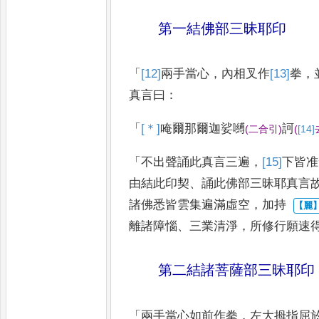
第一結佛部三昧耶印
「
[12]
兩手當
心
，
內相叉作
[13]
拳
，
真言曰
：
「
[＊]
唵
爾那爾迦娑嚩
訶
(
二合引
)
(
[14]
「
不出聲誦此真言三遍
，
[15]
下皆准
由結此印契
、
誦此佛部三昧耶真言
諸佛悉皆雲集遍滿虛空
，
加持
離諸障惱
、
三業清淨
，
所修行願速
第二結諸菩薩部三昧耶印
「
兩手當心如前作拳
，
左大拇指屈