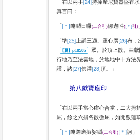
「
右以兩手
[24]
持捧
摩尼寶器盛香水
真言曰
：
「
[＊]
唵
嚩日囉
娜迦吽
(
二合引
)
(
[＊]
引
)
「
準
[25]
上
誦三遍
。
運心廣
[26]
布
，
眾
。
於頂上散
。
由獻
行地乃至
法雲地
，
於地地中十方法
護
，
諸
[27]
佛
灌
[28]
頂
。」
第八獻寶座印
「
右以兩手當心虛心合掌
，
二大拇
屈
，
餘之六指各散微屈
，
如開敷蓮
「
[＊]
唵
迦磨攞娑嚩
[＊]
訶
」
(
二合引
)