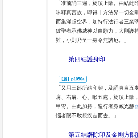
「
准前誦三遍
，
於頂上散
。
由結此
昧耶真言故
，
即得十方法界一切金
而集滿虛空界
，
加持行法行
者三業
彼聖者承佛威神
以自願力
，
大則護
難
，
小則乃
至一身令無諸厄
。」
第四結護身印
「
又用三部所結印契
，
及誦真言五
肩
、
右肩
、
心
、
喉五處
，
於頂上散
甲冑
。
由此加持
，
遍行者身威光赫

惱者眼不敢覩疾走而去
。」
第五結辟除印及金剛方隅