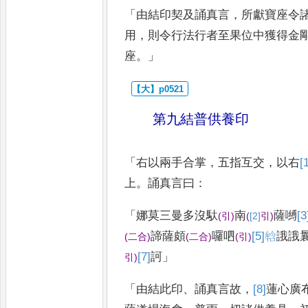
「
由結印契及誦真言
，
所獻寶座令
用
，
則令行法行者至果位中獲得金
座
。」
第九結普供養印
「
右以兩手合掌
，
五指互交
，
以右
[
上
。
誦真言曰
：
「
娜莫三曼多沒馱
南
薩嚩
[3
(
引
)
(
[2]
引
)
諦薩頗
囉呬
[5]
𤚥
誐誐
(
二合
)
(
二合
)
(
引
)
[7]
訶
」
引
)
「
由結此印
、
誦真言故
，
[8]
蓮
心廣