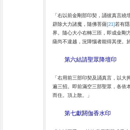
「
右以前金剛部印契
，
誦彼真言繞
辟除大力諸魔
，
隨佛菩薩
[21]
若有隱
界
。
隨心大小右轉三匝
，
即成金剛
薩尚不違越
，
況障惱者能
得其便
。
第六結請聖眾降壇印
「
右用前三部印契及誦真言
，
以大
遍三招
。
即前滿空三部聖眾
，
各依
而住
。
頂上散
。」
第七獻閼伽香水印