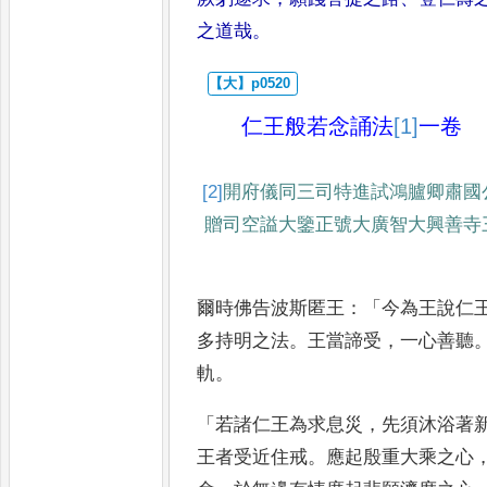
之道哉
。
仁王般若念誦法
[1]
一卷
[2]
開府儀同三司特進試鴻臚卿
肅國
贈司
空謚大鑒正號大廣智大興善
寺
爾時佛告波斯匿王
：「
今為王說仁
多持明之法
。
王當諦受
，
一心善聽
軌
。
「
若諸仁王為求息災
，
先須沐浴著
王者受近住戒
。
應起殷重大乘之心