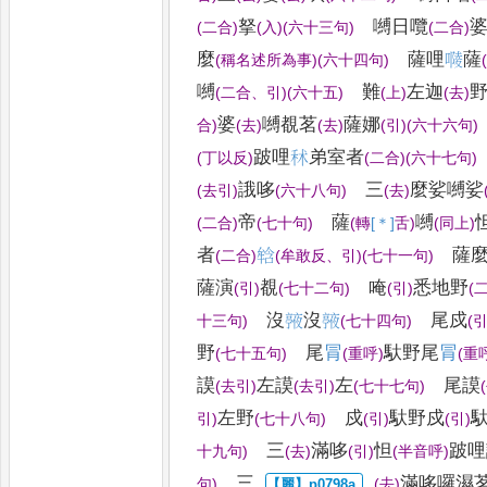
拏
嚩日囕
(
二合
)
(
入
)
(
六十三句
)
(
二合
)
麼
薩哩
𠻱
薩
(
稱名述所為事
)
(
六十四句
)
嚩
難
左迦
(
二合
、
引
)
(
六十五
)
(
上
)
(
去
)
婆
嚩覩茗
薩娜
合
)
(
去
)
(
去
)
(
引
)
(
六十六句
)
跛哩
秫
弟室者
(
丁以反
)
(
二合
)
(
六十七句
)
誐
哆
三
麼娑嚩娑
(
去引
)
(
六十八句
)
(
去
)
帝
薩
嚩
(
二合
)
(
七十句
)
(
轉
[＊]
舌
)
(
同上
)
者
𤚥
薩
(
二合
)
(
牟敢反
、
引
)
(
七十一句
)
薩演
覩
唵
悉地
野
(
引
)
(
七十二句
)
(
引
)
(
沒
𠆙
沒
𠆙
尾戍
十三句
)
(
七十四句
)
(
野
尾
冐
馱野尾
冐
(
七十五句
)
(
重呼
)
(
重
謨
左謨
左
尾謨
(
去引
)
(
去引
)
(
七十七句
)
(
左野
戍
馱野戍
引
)
(
七十八句
)
(
引
)
(
引
)
三
滿哆
怛
跛哩
十九句
)
(
去
)
(
引
)
(
半音呼
)
三
滿哆囉濕
句
)
(
去
)