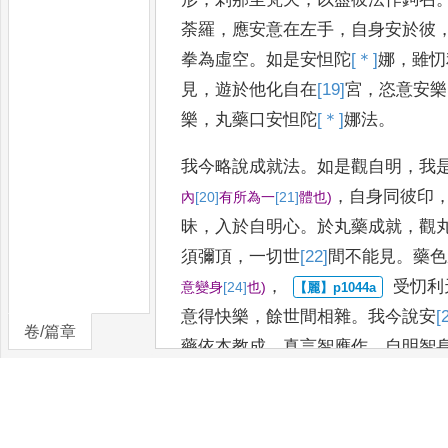
荼
羅
，
應安意在左手
，
自
身安於彼
拳為虛空
。
如是安
怛陀
[＊]
娜
，
雖忉
見
，
遊於他化自
在
[19]
宮
，
恣意安樂
樂
，
丸藥口安
怛陀
[＊]
娜
法
。
我今略說成就法
。
如是觀自明
，
我
，
自身同彼印
內
[20]
有所
為一
[21]
體也
)
昧
，
入於自明心
。
於丸藥成就
，
觀
須彌頂
，
一
切世
[22]
間
不能見
。
藥色
，
受忉利
意變身
[24]
也
)
意得快樂
，
餘世間相雜
。
我今說安
[
卷/篇章
藥依本教成
，
真言智
應作
，
自明智
獻
。
無垢如虛
空
，
明身物及色
，
以
應住
。
當
入本尊身
，
如隱沒
[27]
住
意
真言
光威猛
。
丸藥善應成
，
[28]
烟
氣