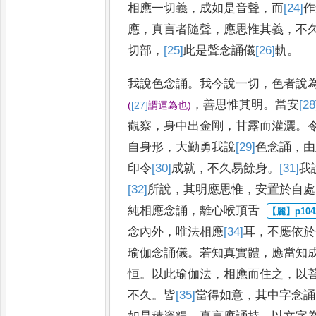
相應一切義
，
成如是音聲
，
而
[24]
作
應
，
真言者隨聲
，
應思惟其義
，
不
切部
，
[25]
此
是聲念誦儀
[26]
軌
。
我說色念誦
。
我今說一切
，
色者說
，
善思惟其明
。
當安
[28
(
[27]
謂
運為也
)
觀察
，
身中出金剛
，
甘露而灌灑
。
自身形
，
大勤勇我說
[29]
色念誦
，
由
印令
[30]
成就
，
不久易餘身
。
[31]
我
[32]
所
說
，
其明應思惟
，
安置於
自處
純相應念誦
，
離心喉頂舌
念內外
，
唯法相應
[34]
耳
，
不應依於
瑜伽念誦儀
。
若知真實體
，
應
當知
恒
。
以此瑜伽法
，
相應而
住之
，
以
不久
。
皆
[35]
當
得如
意
，
其中字念誦