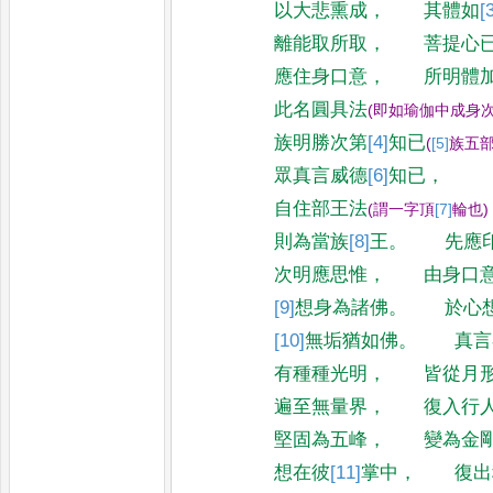
以大悲熏成
，
其體如
[
離能取所取
，
菩提心
應住身口意
，
所明體
此名圓具法
(
即如瑜伽中成身
族明勝次第
[4]
知已
(
[5]
族
五
眾真言威德
[6]
知
已
，
自住部王法
(
謂一字頂
[7]
輪
也
)
則為當族
[8]
王
。
先應
次明應思惟
，
由身口
[9]
想
身為諸佛
。
於心
[10]
無垢猶如佛
。
真言
有種種光明
，
皆從月
遍至無量界
，
復入行
堅固為五峰
，
變為金
想在彼
[11]
掌
中
，
復出