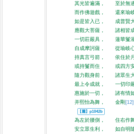
其光皆遍滿
，
至於無
而作佛遊戲
，
還來瑜
如是皆入已
，
成普賢
應觀大菩薩
，
諸相皆
一切莊嚴具
，
蓮華鬘
自成摩訶薩
，
從瑜岐
持真言弓箭
，
依住於
或持鬘而住
，
或四方
隨力觀身前
，
諸眾生
最上令成就
，
一切印
惠施於一切
，
諸有情
并熙怡為舞
，
金剛
[12]
為左於腰側
，
住右作
安立眾生利
，
如自明