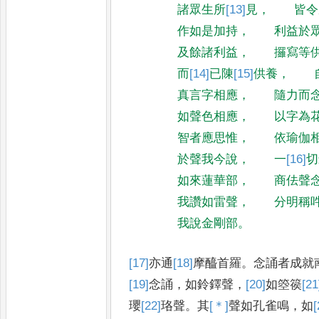
諸眾生所
[13]
見
，
皆令
作如是加持
，
利益於
及餘諸利益
，
攞寫等
而
[14]
已
陳
[15]
供養
，
真言字相應
，
隨力而
如聲色相應
，
以字為
智者應思惟
，
依瑜伽
於聲我今說
，
一
[16]
切
如來蓮華部
，
商佉聲
我讚如雷聲
，
分明稱
我說金剛部
。
[17]
亦通
[18]
摩醯首羅
。
念誦者成就
[19]
念
誦
，
如鈴鐸聲
，
[20]
如
箜篌
[21
瓔
[22]
珞
聲
。
其
[＊]
聲
如孔雀鳴
，
如
[