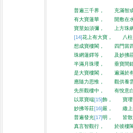
普遍三千界
，
充滿智
有大寶蓮華
，
開敷在
寶莖如須彌
，
上方珠
[14]
花
上有大寶
，
八柱
想成寶樓閣
，
四門當
珠網蓮鐸等
，
及妙拂
半滿月珠瓔
，
垂寶間
是大寶樓閣
，
遍滿於
應隨力思惟
，
觀供養
先所觀樓中
，
有悅意
以眾寶端
[15]
飾
，
寶瓔
妙拂等莊
[16]
嚴
，
繖上
普遍發光
[17]
明
，
皆散
真言智觀行
，
於彼樓