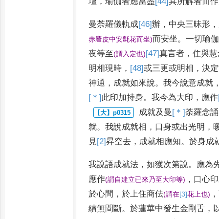
壇
，
瑜伽者應當盡
[44]
其所
解者而作
曼荼羅儀軌成
[46]
辦
，
中央三昧形
，
而安坐
。
一切瑜
赤麞皮中安氈花而坐
)
夜等至
[47]
真言者
，
住與慧
(
謂入定也
)
明相現時
，
[48]
或三更或明相
，
決定
神通
，
成
就如來說
。
我今說意成就
[＊]
此
印加持身
。
我今為大印
，
應作
成就及曼
[＊]
荼
羅念誦
就
。
我說成
就相
，
口身或出光明
，
見
[2]
昇
空去
，
成就相應知
。
於身成
我說語成就法
，
如獲次第說
。
應為
應作
，
口心印
(
謂自建立已來乃至大印等
)
於心間
，
於上住商佉
，
(
謂在
[3]
花
上也
)
續無間斷
。
於蓮華中發生金剛舌
，