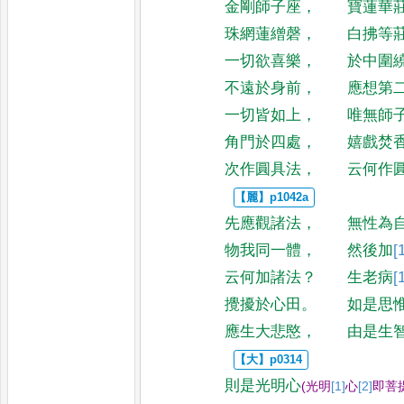
金剛師子座
，
寶蓮華
珠網蓮繒磬
，
白拂等
一切欲喜樂
，
於中圍
不遠於身前
，
應想第
一切皆如上
，
唯無師
角門於四處
，
嬉戲焚
次作圓具法
，
云何作
先應觀諸法
，
無性為
物我同一體
，
然後加
[
云何加諸法
？
生老病
[
攪擾於心田
。
如是思
應生大悲愍
，
由是生
則是光明心
(
光明
[1]
心
[2]
即
菩