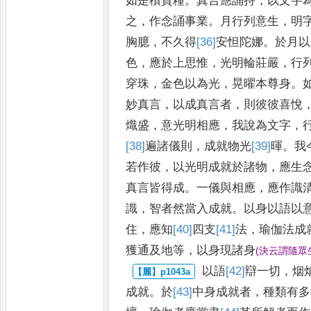
如是積資糧
。
真
言應誦持
，
以文字
之
，
作念誦
事業
。
月行列意生
，
明
胸臆
，
不久得
[36]
安怛陀娜
。
於月以
色
，
應於上思惟
，
光明輪莊嚴
，
行
穿珠
，
金色以為光
，
晃曜本尊身
。
妙真言
，
以成真言者
，
則彼彼喜悅
熾盛
，
意光明相應
，
我說為文
字
，
[38]
遍
諸儀則
，
成就物光
[39]
暉
。
我
若作彼
，
以光明成
就於諸物
，
應生
真言皆得
成
。
一儀與相應
，
應作識
識
，
智
者然當入成就
。
以身以語以
住
，
應知
[40]
四
支
[41]
法
，
瑜伽法成
獲通及地等
，
以身現諸身
(
決云謂隨眾
以語
[42]
辯
一切
，
烟
成就
。
於
[43]
中
身成就者
，
種類有多