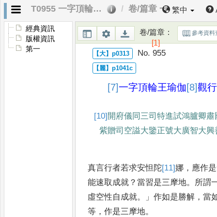
T0955 一字頂輪王瑜伽觀行儀軌
卷/篇章 一
繁中
經典資訊
卷/篇章
：
參考資料
版權資訊
[1]
第一
No. 955
[7]
一
字頂輪王瑜伽
[8]
觀行
[10]
開府儀同三司特進試鴻臚卿
肅
紫贈司
空謚大鑒正號大廣智大興
真言行者若求安怛陀
[11]
娜
，
應作是
能速取成就
？
當習是三摩地
。
所謂
虛空性自成就
。」
作如是勝解
，
當
等
，
作是三摩地
。