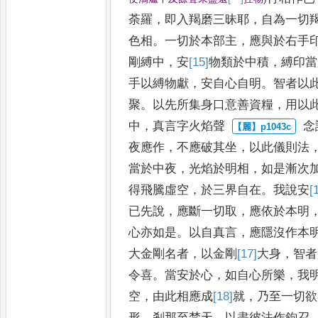
荼
羅
，
即
入羯磨三昧耶
，
自為一切
色相
。
一切於本部主
，
應與於右手
剛縛中
，
安
[15]
物
類於中積
，
縛印當
手以縛物獻
，
安自心自明
。
智者
以
聚
。
以先所集身口意善資
糧
，
用以
中
，
真言字火焰聲
念
夜應作
，
不應破其坐
，
以此
儀則法
當於中夜
，
光焰於明
相
，
如是漸次
得飛騰虛空
，
於
三界自在
。
我說安
[
已先說
，
應
斷一切取
，
應依於本明
心亦
如是
。
以自真言
，
應隱沒作本
大金剛名者
，
以金剛
[17]
大
身
，
智者
令喜
。
當安於心
，
如自心所樂
，
我
空
，
由此相應成
[18]
就
，
乃至一切欲
形
，
剎那至梵天
，
以盡彼法作
鉤召