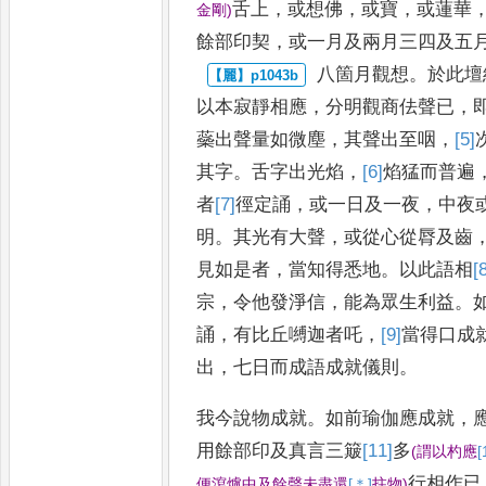
舌上
，
或想佛
，
或寶
，
或蓮華
金剛
)
餘部印契
，
或一月及兩月三四及五
八箇月觀想
。
於此壇
以本寂靜
相應
，
分明觀商佉聲已
，
蘂
出聲量如微塵
，
其聲出至咽
，
[5]
其字
。
舌字出光焰
，
[6]
焰
猛而普遍
者
[7]
徑
定誦
，
或一日及一夜
，
中夜
明
。
其光有大聲
，
或從心從脣
及齒
見如是者
，
當知得悉地
。
以此語相
[
宗
，
令他發淨信
，
能為
眾生利益
。
誦
，
有比丘嚩迦
者吒
，
[9]
當
得口成
出
，
七日而成語
成就儀則
。
我今說物成就
。
如前瑜伽應成就
，
用餘部印及真言三簸
[11]
多
(
謂以杓應
[
行相作已
便
瀉爐中及餘聲未盡還
[＊]
拄
物
)