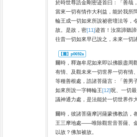
於時世尊誥金剛密迹首曰
：「
善哉
當來一切有情作大利益
，
能於我所
輪王成一切如來所說
祕密壇法等
，
故
。
是故
，
密
[11]
迹
首
！
汝當諦聽諦
往昔一切如來
早已說之
，
未來一切
爾時
，
釋迦牟尼如來即以佛眼盡周
有情
、
及觀未來一切世界一切
有情
等種善根處
，
誥諸菩
薩言
：「
善男
如來所說一字
轉輪王
[12]
呪
、
一切最
議神通
力處
，
是法能於一切世界作
爾時
，
彼
諸菩薩摩訶薩蒙佛教誥
，
王三摩地處
——
唯除觀世音菩薩
、
以故
？
佛加被故
。