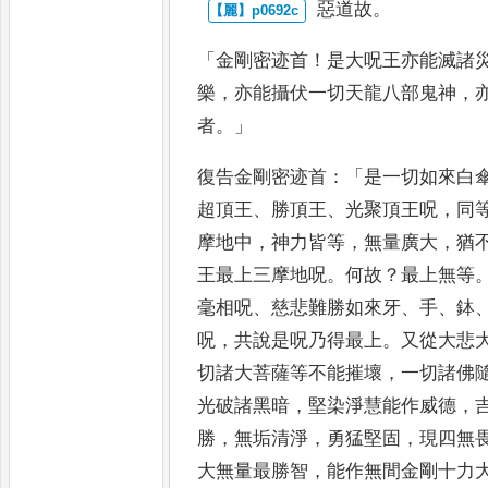
惡道故
。
「
金剛密迹首
！
是大呪王亦能滅諸
樂
，
亦能攝伏一切天龍八部
鬼神
，
者
。」
復告金剛密迹
首
：「
是一切如來白
超
頂王
、
勝頂
王
、
光聚頂王呪
，
同
摩地
中
，
神力皆等
，
無量廣大
，
猶
王最上三摩地呪
。
何故
？
最上無等
毫相呪
、
慈悲難勝如來牙
、
手
、
鉢
呪
，
共說是呪乃得最上
。
又從大悲
切諸大菩薩等不能摧壞
，
一切諸佛
光破諸黑暗
，
堅
染淨慧能作威德
，
勝
，
無垢
清淨
，
勇猛堅固
，
現四無
大無
量最勝智
，
能作無間金剛十力