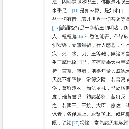
法
、
四鄔瑟膩沙
呪王
、
佛眼毫相呪
來手足
、
[16]
是
如來脣
、
是如來口
，
益一
切有情
。
若此世界一切菩薩等
[17]
讀
誦授持是一字輪王頂明者
，
所
人
、
種種鬼
[18]
神
悉無能害
、
作諸破
切安樂
，
受無量福
，
行大慈悲
，
住
疾
、
火
、
水
、
刀
、
王等難
，
無諸毒
生三摩地輪王呪
，
若有新
學大乘菩
持
、
書寫
、
佩者
，
則得無量大威德
天龍不
相障惱
，
常得安隱
。
若書寫
浴
，
著鮮
淨衣
，
如法齋戒
，
坐於壇
皮
，
雄黃書
呪
，
施諸苾芻
、
苾芻尼
之
。
若
國王
、
王族
、
大臣
、
僚佐
、
佩者
，
各佩頭上
、
或繫項上
、
或腕
隱
，
除諸
[20]
災
惱
，
常為諸天觀敬讚