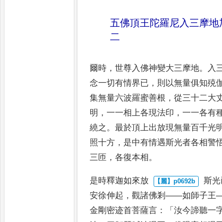
五佛頂王
陀羅尼入三摩地
二
爾時
，
世尊入佛神變大三摩地
。
入
念一切有情界已
，
則以無量俱知殑
集無量六波羅蜜善根
，
從三十二大
明
，
一一相上各
現法印
，
一一各有
繞之
。
最
於頂上出放現無量百千光
照十方
，
是中有情遇斯光者各相警
三匝
，
各復本相
。
是時釋迦如來放
斯光
安徐伸起
，
觀諸佛剎
——
如
師子王
金剛密迹首菩薩言
：「
汝
今諦聽一