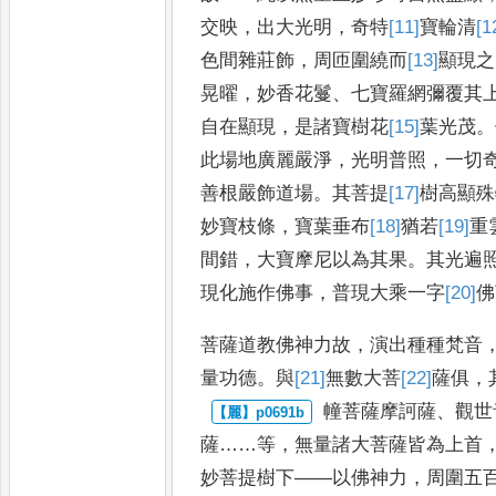
交映
，
出大光明
，
奇特
[11]
寶
輪清
[1
色
間雜莊飾
，
周匝圍繞而
[13]
顯現
之
晃曜
，
妙香花鬘
、
七寶羅網彌覆其
自在顯現
，
是
諸寶樹花
[15]
葉
光茂
。
此
場地廣麗嚴淨
，
光明普照
，
一切
善根嚴飾道場
。
其菩提
[17]
樹
高顯殊
妙寶枝條
，
寶葉垂布
[18]
猶
若
[19]
重
間錯
，
大寶摩尼
以為其果
。
其光遍
現化施
作佛事
，
普現大乘一字
[20]
佛
菩薩
道教佛神力故
，
演出種種梵音
量功德
。
與
[21]
無數大
菩
[22]
薩
俱
，
幢菩薩摩訶薩
、
觀世
薩
……
等
，
無量
諸大菩薩皆為上首
妙菩
提樹下
——
以佛神力
，
周圍五