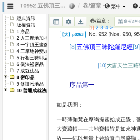
T0952 五佛頂三昧陀羅尼經
卷/篇章 一
繁中
經典資訊
卷/篇章
：
參考資料
版權資訊
[1]
2
3
4
>
1 序品
No. 952 [Nos. 950, 95
2 入三摩地加持顯德品
3 一字頂王畫像法品
[8]
五佛頂三昧陀羅尼經
[9]
4 三摩地神變加持化像品
5 行相三昧耶品
6 儀法祕密品
[10]
大唐天竺三藏
7 成就法品
8 密印品
序品第一
9 修證悉地品
10 普通成就法護摩品
如是我聞
：
一時薄伽梵在摩竭提國始成正
覺
，
大寶藏帳
——
其地寶帳
皆是如來神
故
——
純以無
量上妙珍奇自然盛顯