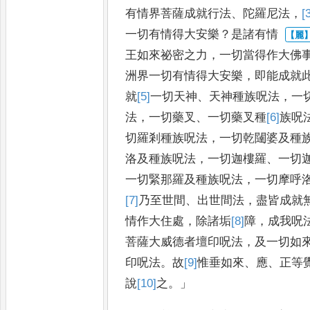
有情界菩薩成就行法
、
陀羅尼法
，
[
一切有情得大安樂
？
是諸有情
王如來祕密之力
，
一切當得作大佛
洲界一切有情得大安樂
，
即能
成就
就
[5]
一切天
神
、
天神種
族呪法
，
一
法
，
一切藥叉
、
一切
藥叉種
[6]
族
呪
切羅剎種族呪
法
，
一切乾闥婆及種
洛及
種族呪法
，
一切迦樓羅
、
一切
一切緊那羅及種族呪法
，
一切摩呼
[7]
乃至
世間
、
出世間法
，
盡皆成就
情作大住處
，
除諸垢
[8]
障
，
成
我呪
菩薩大威德者壇印
呪法
，
及一切如
印呪法
。
故
[9]
惟
垂如來
、
應
、
正等
說
[10]
之
。」