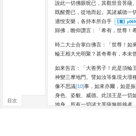
說此一切佛眼呪已
，
其觀世音菩薩
既醒覺已
，
從地而起
。
其諸威德一
適悅安樂
，
各持本所自手
歸佛
，
瞻仰讚言
：「
希有
，
世尊
！
時二大士合掌白佛言
：「
世尊
！
如
輪王相大光明聚
？
甚奇希有
，
本未
如來告言
：「
大善男子
！
此是頂輪
神變三摩地門
。
譬如汝等集現
大壇
像不思議
[10]
事
，
如來亦
爾
，
如是振
身色
、
姿貌
、
威德
。
此頂王是一切
目次
地身
，
所
有一切諸大菩薩無能越者
卷/篇章
者
。
若所在方處誦此呪者
，
五踰膳
王悉無成
[11]
住
。
汝若同此方處所
說
成住
。
若有念是頂王呪者
，
則得出