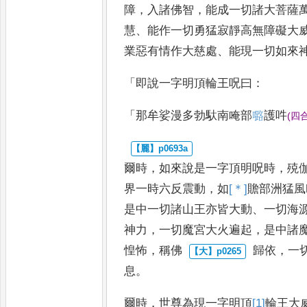
障
，
入諸佛智
，
能成一切諸大菩薩
慧
、
能作一切勇猛寂靜高無障
礙大
業惡有情作大慈處
、
能現一切如來
「
即說一字明
頂輪王呪曰
：
「
那牟娑漫多勃馱南唵部
𡀔
護吽
(
四
爾時
，
如來說是一字頂明呪時
，
殑
界一時六反震動
，
如
[＊]
贍
部洲猛風
是中一切諸山王亦皆大動
、
一切海
神力
，
一切魔宮大
火遍起
，
是中諸
惶怖
，
稱佛
歸依
，
一
息
。
爾時
，
世尊為現
一字明頂
[1]
輪
王大