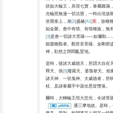
狀如大輪
王
，
具現七寶
，
眷屬圓滿
光
輪照無邊一切法寶
，
一時出現放
坐寶座上
，
身
[2]
盛
赫
[A1]
奕
，
放種
如金聚
。
會中有情
、
有情種族
，
無
[3]
是
會一切諸大菩薩
——
如彌勒
…
能窺瞻觀者
。
觀世音菩薩
、
金剛密
神
，
欻然之間悶亂躄地
。
是時
，
彼諸大威德天
，
所謂大自在
釋天
、
俱
[5]
廢
羅天
、
婆魯拏天
、
焰
諸天神
、
一切鬼神
、
大威德者
，
所
杖
、
及諸眷屬手中器仗悉皆墮落
。
爾時
，
大轉輪王現大悲光
，
令諸菩
通三摩地故
。
是時
，