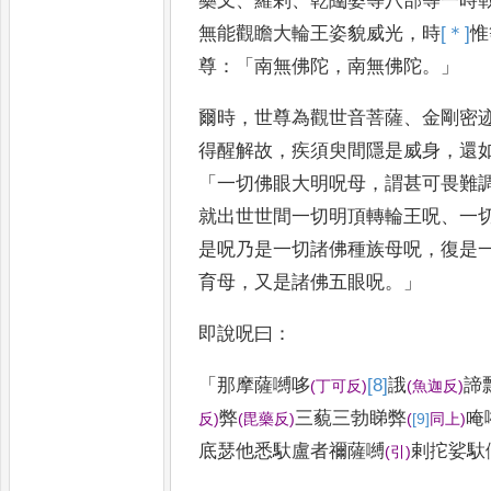
藥叉
、
羅剎
、
乾闥婆等八部等一時
無能
觀瞻大輪王姿貌威光
，
時
[＊]
惟
尊
：「
南無佛陀
，
南無佛陀
。」
爾時
，
世尊為觀世音菩薩
、
金剛密
得醒解故
，
疾須臾間隱是威身
，
還
「
一切佛眼大明呪母
，
謂甚可畏
難
就出世世間一切明頂轉
輪王呪
、
一
是呪乃是一切
諸佛種族母呪
，
復是
育
母
，
又是諸佛五眼呪
。」
即說呪曰
：
「
那摩薩嚩哆
[8]
誐
諦
(
丁可反
)
(
魚迦反
)
弊
三藐三勃睇弊
唵
反
)
(
毘藥反
)
(
[9]
同
上
)
底瑟他悉馱盧者禰薩嚩
剌拕娑馱
(
引
)