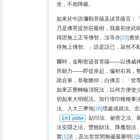
坐
，
不相障礙
。
如來於中誥彌勒菩薩及諸菩
薩言
：
乃是佛菩提所莊嚴樹
，
我最初坐此
得證無上正
等佛智
。
汝等亦
[23]
應坐
得無上
佛智
。」
誥是語已
，
寂然不
爾時
，
金剛密迹首
菩薩
——
以佛威
所願力
——
即從
座起
，
偏袒右肩
，
跪合掌
，
恭敬瞻
仰
，
白佛言
：「
世
如來正覺轉輪頂
呪法
，
以何方便使
切如
來大明呪法
、
加行壇印種種事
法
、
入大三摩地
[26]
壇處成就
法
、
念
結印法
、
祕密之法
、
法安隱
之法
、
豐饒財法
、
降魔怨法
實
[1]
法
，
及出世世間無礙最勝明
[2]