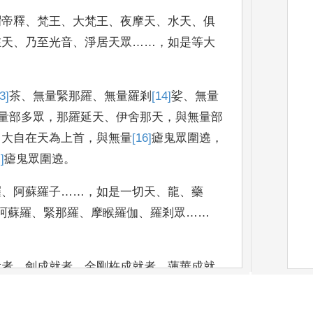
謂帝釋
、
梵王
、
大
梵王
、
夜摩天
、
水天
、
俱
在天
、
乃至光音
、
淨居天眾
……，
如是等大
3]
茶
、
無量緊那
羅
、
無量羅剎
[14]
娑
、
無量
量部多眾
，
那羅延天
、
伊舍那天
，
與無量部
、
大自在天為上
首
，
與無量
[16]
瘧
鬼眾圍遶
，
]
瘧
鬼眾圍遶
。
羅
、
阿蘇羅子
……，
如是一切天
、
龍
、
藥
阿蘇羅
、
緊那羅
、
摩睺羅伽
、
羅剎眾
……
就者
、
劍成就者
、
金剛杵成就者
、
蓮華成就
成就者
、
蓮華部明成就者
、
金剛部明
成就
紐
天成就者
、
母天眾成就者
、
摩睺羅伽成就