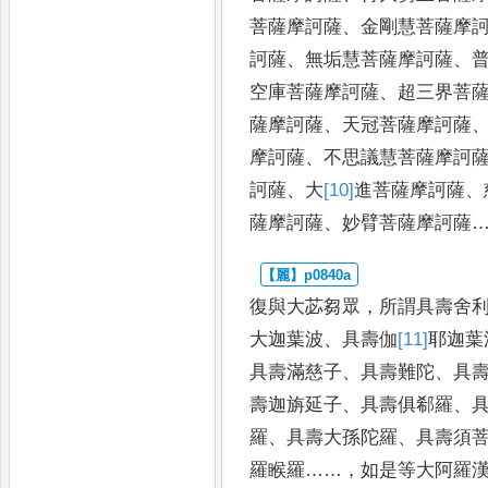
菩薩摩訶薩
、
金剛慧
菩薩摩
訶薩
、
無垢慧菩薩摩訶薩
、
空庫菩薩摩
訶薩
、
超三界菩
薩摩訶薩
、
天冠菩薩摩訶薩
摩訶薩
、
不思議慧菩薩摩訶
訶薩
、
大
[10]
進
菩
薩摩訶薩
、
薩摩訶薩
、
妙臂菩薩摩訶薩
復與大苾芻眾
，
所謂具壽舍
大迦葉波
、
具壽
伽
[11]
耶
迦葉
具壽滿慈子
、
具壽難陀
、
具
壽迦旃延子
、
具壽
俱郗羅
、
羅
、
具壽大孫陀羅
、
具壽須
羅睺羅
……，
如是
等大阿羅