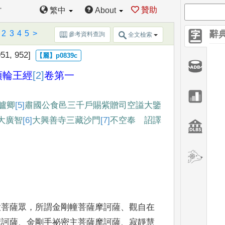
一
贊助
繁中
About
2
3
4
5
>
辭
參考資料查詢
全文檢索
51, 952]
頂輪王經
[2]
卷
第一
臚卿
[5]
肅國公食邑三千戶賜紫贈司空
謚大鑒
大廣智
[6]
大興善寺
三藏沙門
[7]
不
空奉 詔譯
大菩
薩眾
，
所謂金剛幢菩薩摩訶薩
、
觀自在
摩訶薩
、
金剛手祕密
主菩薩摩訶薩
、
寂靜慧