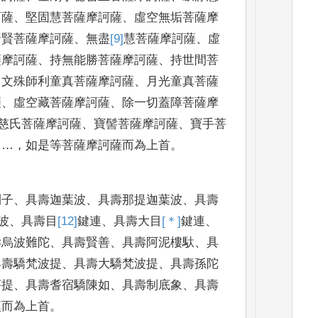
訶薩
、
堅固慧菩薩摩訶薩
、
虛空無垢
菩薩摩
普賢菩薩
摩訶薩
、
無盡
[9]
慧
菩薩摩訶薩
、
虛
薩摩訶薩
、
持無能勝菩薩摩
訶薩
、
持世間菩
、
文殊師利童真菩薩摩訶薩
、
月光童真菩薩
薩
、
虛空藏菩薩
摩訶薩
、
除一切蓋障菩薩摩
慈氏菩薩摩訶薩
、
寶髻菩薩摩訶
薩
、
寶手菩
……，
如
是等菩薩摩訶薩而為上首
。
利子
、
具壽迦葉
波
、
具壽那提迦葉波
、
具壽
波
、
具壽目
[12]
鍵
連
、
具壽大目
[＊]
鍵
連
、
壽烏波難陀
、
具
壽賢善
、
具壽阿泥樓馱
、
具
具壽驕梵波提
、
具壽大驕梵波提
、
具
壽孫陀
菩提
、
具壽
耆宿驕陳如
、
具壽制底象
、
具壽
漢而為上首
。