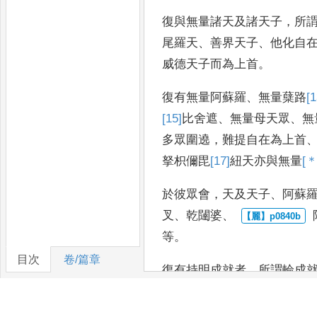
復與無量諸天及諸天子
，
所
尾羅天
、
善界天子
、
他
化自
威
德天子而為上首
。
復有無量阿蘇羅
、
無量蘖路
[1
[15]
比
舍遮
、
無量母天眾
、
無
多眾圍遶
，
難提自在為上首
拏枳儞毘
[17]
紐
天亦
與無量
[＊
於彼眾會
，
天及天子
、
阿
蘇
叉
、
乾闥婆
、
等
。
目次
卷/篇章
復有持明成就者
，
所謂輪成
者
、
鉞斧成就者
、
如
來部明
者
、
盧陀羅天成就者
、
毘
[＊]