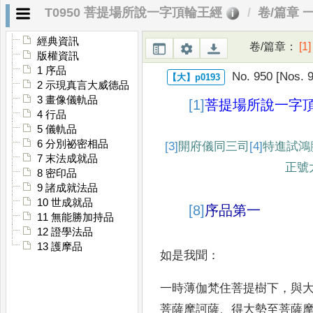
T0950 菩提場所說一字頂輪王經
卷/篇章 
經典資訊
卷/篇章
：
[1]
版權資訊
1 序品
No. 950 [Nos. 9
2 示現真言大威德品
3 畫像儀軌品
[1]
菩提場所說一字
4 行品
5 儀軌品
6 分別祕密相品
[3]
開府儀同三司
[4]
特
進試鴻
7 末法成就品
正號
8 密印品
9 諸成就法品
10 世成就品
[8]
序品第一
11 無能勝加持品
12 證學法品
13 護摩品
如是我聞
：
一時薄伽梵住菩提樹下
，
與
菩薩
摩訶薩
、
得大勢至菩薩