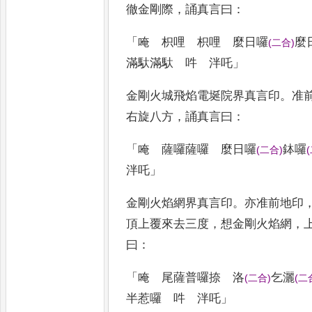
徹金
剛際
，
誦真言曰
：
「
唵 枳哩 枳哩 麼日囉
麼
(
二合
)
滿馱
滿馱 吽 泮吒
」
金剛火城飛焰電埏院界真言印
。
准
右旋八方
，
誦真言曰
：
「
唵 薩囉薩囉 麼日囉
鉢囉
(
二合
)
(
泮吒
」
金剛火焰網界真言印
。
亦准前地印
頂上覆來去三度
，
想金剛火焰網
，
曰
：
「
唵 尾薩普囉捺 洛
乞灑
(
二合
)
(
二
半
惹囉 吽 泮吒
」