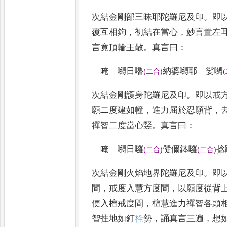
次結金剛部三昧耶陀羅尼及印
。
即
覆互相鉤
，
初結在當心
，
妙言置左
言竟頂輪王散
。
真言曰
：
「
唵 嚩日嚕
納婆嚩耶 娑嚩
(
二合
)
(
次結金剛護身陀羅尼及印
。
即以戒
願二度建如幢
，
進力屈於忍願背
，
禪智二度當心竪
。
真言
曰
：
「
唵 嚩日囉
儗儞鉢囉
捻
(
二合
)
(
二合
)
次結金剛火焰地界陀羅尼及印
。
即
間
，
戒度入慧方度間
，
以願度從背
便入檀戒度間
，
檀慧進力
禪智各頭
智拄地如釘
𣐍
勢
，
誦真言三遍
，
想