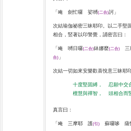
「
唵 劍忙囉 娑嚩
訶
」
(
二合
)
次結瑜伽祕密三昧耶印
。
以二手堅
相合
，
竪著以印警覺
，
誦密言曰
：
「
唵 嚩日囉
鉢娜麼
三
(
二合
)
(
二合
)
」
合
)
次結一切如來安樂歡喜悅意三昧耶
十度堅固縛
，
忍願中交
檀慧與禪智
，
頭相合而
真言曰
：
「
唵 三摩耶 護
蘇囉哆 薩
(
引
)