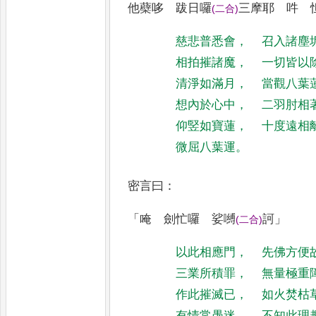
他蘗哆 跋
日囉
三摩耶 吽 
(
二合
)
慈悲普悉會
，
召入諸塵
相拍摧諸魔
，
一切皆以
清淨如滿月
，
當觀八葉
想內於心中
，
二羽肘相
仰竪如寶蓮
，
十度遠相
微屈八葉運
。
密言曰
：
「
唵 劍忙囉 娑嚩
訶
」
(
二合
)
以此相應門
，
先佛方便
三業所積罪
，
無量極重
作此摧滅已
，
如火焚枯
有情常愚迷
，
不知此理