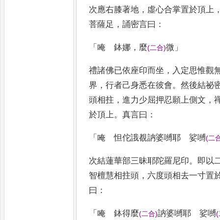
次應右膝著地
，
虛心合掌置於頂上
菩薩足
，
誦密言曰
：
「
唵 鉢娜
，
麼
微
」
(
二合
)
禮諸佛已依座印而坐
，
入定思惟觀
界
，
行者己身悉在彼會
。
然後結祕
頭相拄
，
進力少屈押忍願
上側文
，
於頂上
。
真言
曰
：
「
唵 怛佗誐覩訥婆嚩耶 娑嚩
(
二
次結蓮華部三昧耶陀羅尼印
。
即以
智檀慧相拄頭
，
六度頭相去一寸
置
曰
：
「
唵 鉢得麼
訥婆嚩耶 娑嚩
(
二合
)
(