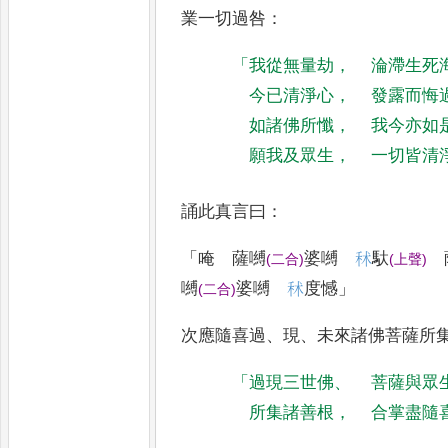
業一切過咎
：
「
我從無量劫
，
淪滯生死
今已清淨心
，
發露而悔
如諸佛所懺
，
我今亦如
願我及眾生
，
一切皆清
誦此真言曰
：
「
唵 薩嚩
婆嚩
秫
馱
薩
(
二合
)
(
上聲
)
嚩
婆嚩
秫
度憾
」
(
二合
)
次應隨喜過
、
現
、
未來諸佛菩薩所
「
過現三世佛
、
菩薩與眾
所集諸善根
，
合掌盡隨