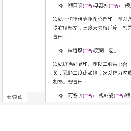
「
唵 嚩日囉
母瑟知
鑁
(
二合
)
(
二合
)
次結一切諸佛金剛閉心門印
。
即以
從右復轉左
，
三度來去轉戶扇
，
想
言曰
：
「
唵 鉢娜麼
度閉 惡
」
(
二合
)
次結辟除結界印
。
即以二羽當心合
叉
，
忍願二度建如幢
，
次以進力勾
相捻
。
密言曰
：
「
唵 阿密㗚
覩納婆
嚩
(
二合
)
(
二合
)
卷/篇章
此法是大悲觀世音化為馬頭明王加
斯結界
，
左轉三遍辟除不善
，
右旋
界
。