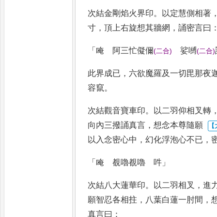
次結金剛焰火界印
。
以定慧側相著
寸
，
頂上右旋想其牆網
，
誦密言曰
「
唵 阿三忙儗儞
娑嚩
(
二合
)
(
二合
)
此界成已
，
六欲魔羅及一切毘那夜
容竄
。
次結觀音寶車印
。
以二羽仰相叉轉
向內三撥誦真言
，
想念本尊隨願
以入念密心中
，
幻化浮泡心不已
，
「
唵 覩嚕覩嚕 吽
」
次結八大蓮華印
。
以二羽相叉
，
進
願智忍各相拄
，
八葉白蓮一肘間
，
真言曰
：