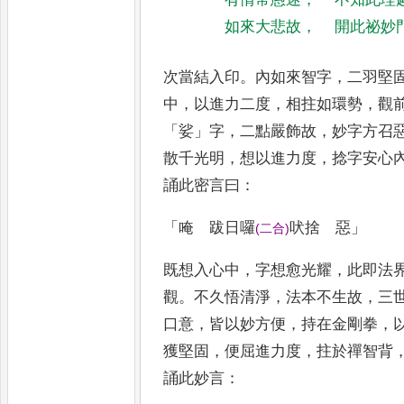
如來大悲故
，
開此祕妙
次當結入印
。
內如來智字
，
二羽堅
中
，
以進力二度
，
相拄如環勢
，
觀
「
娑
」
字
，
二點嚴飾故
，
妙字方召
散千光明
，
想以進力度
，
捻字安心
誦此密言曰
：
「
唵 跋日囉
吠捨 惡
」
(
二合
)
既想入心中
，
字想愈光耀
，
此即法
觀
。
不久悟清淨
，
法本不生故
，
三
口意
，
皆以妙方便
，
持在金剛拳
，
獲堅固
，
便屈進力度
，
拄於禪
智背
誦此妙言
：