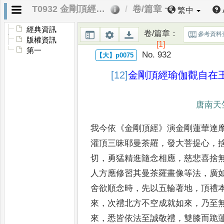
T0932 金剛頂經瑜伽觀自在王如來修行法
卷/篇章 一
繁中
經典資訊
卷/篇章
：
參考資料
版權資訊
[1]
第一
No. 932
[12]
金剛頂經瑜伽觀自在
唐南天
我今依
《
金剛頂經
》
演金剛蓮華達
灌頂三昧耶曼茶羅
，
發大菩提心
，
切
，
勇猛精進隨念相應
，
慈悲
喜捨
人方應修習其曼茶
羅畫像等法
，
廣
舍欲順念
時
，
先以五輪著地
，
頂禮
來
，
次禮北方不空成就如來
，
乃至
來
，
悉皆依法至誠敬禮
，
雙膝而跪