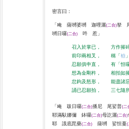
密言曰
：
「
唵 薩嚩婆嚩 迦哩灑
拏 
(
二合
)
嚩日囉
吽 惹
」
(
二合
)
召入於掌已
，
方作摧
前印兩相叉
，
稱
「
𤚥
忍願俱申直
，
有
「
怛
想為金剛杵
，
相拍如
忿鉤及怒形
，
能盡諸
誦已忍願拍
，
三七隨
「
唵 跋日囉
播尼 尾娑普
(
二合
)
(
二
耶
滿馱娜儞 鉢囉
母訖灑
(
二合
)
(
二合
)
耶 誐
底毘藥
薩嚩 娑怛蔓
(
二合
)
(