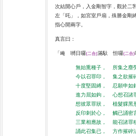
次結開心戶
，
入金剛智字
，
觀於二
左
「
吒
」，
如宮室戶扇
，
殊勝金剛
指心開兩字
。
真言曰
：
「
唵 嚩日囉
滿馱 怛囉
(
二合
)
(
二合
)
無始熏種子
，
所集之塵
今以召罪印
，
集之欲摧
十度堅固縛
，
忍願申如
進力屈如鉤
，
心想召諸
想彼眾罪狀
，
植髮躶黑
反印刺於心
，
觸已誦密
三業相應故
，
能召諸罪
誦此召集已
，
方作摧碎