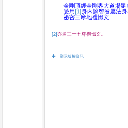
金剛頂經金剛界大道場毘
受
用
[1]
身內證智眷屬法身
祕密
三摩地禮懺文
[2]
亦名三十七尊禮懺文
。
顯示版權資訊