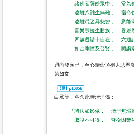
諸佛菩薩妙眾中
，
常為
遠離八難生無難
，
宿命
遠離愚迷具悲智
，
悉能
富樂豐饒生勝族
，
眷屬
四無礙辯十自在
，
六通
如金剛幢及普賢
，
願讚
迴向發願已
，
至心歸命頂禮大悲毘
第如常
。
白眾等
，
各念此時清淨偈
：
「
諸法如影像
，
清淨無瑕
取說不可得
，
皆從因業