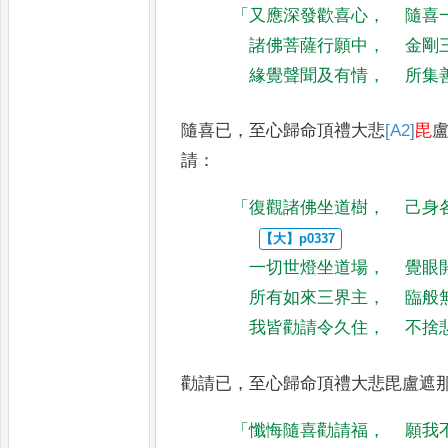
「
又應深發歡喜心
，
隨喜
諸佛菩薩行願中
，
金剛
緣覺聲聞及有情
，
所集
隨喜已
，
至心歸命頂禮大悲
[A2]
毘
請
：
「
復觀諸佛坐道樹
，
己身
一切世燈坐道場
，
覺眼
所有如來三界主
，
臨般
我皆勸請令久住
，
不捨
勸請已
，
至心歸命頂禮大悲毘盧遮
「
懺悔隨喜勸請福
，
願我