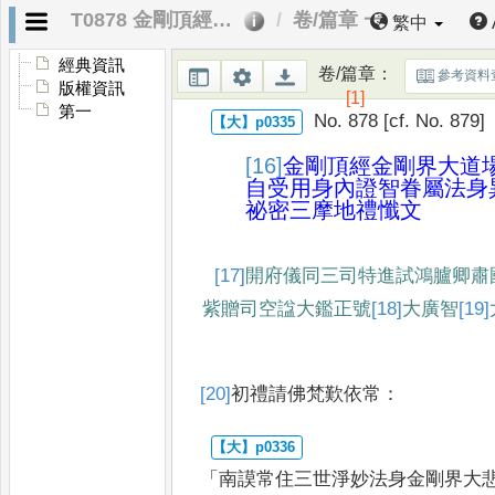
T0878 金剛頂經金剛界大道場毘盧遮那如來自受用身內證智眷屬法身異名佛最上乘祕密三摩地禮懺文
卷/篇章 一
繁中
經典資訊
卷/篇章
：
參考資料
版權資訊
[1]
第一
No. 878 [cf. No. 879]
[16]
金剛頂經金剛界大道
自受用身內證智眷屬
法身
祕密三摩地
禮懺文
[17]
開府儀同三司特進試鴻臚卿肅
紫贈司空諡大鑑
正號
[18]
大廣智
[19]
[20]
初禮請佛梵歎依常
：
「
南謨常住三世淨妙法身金剛界大