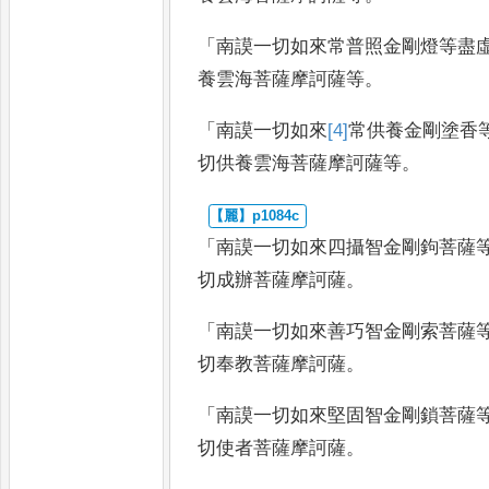
「
南謨一切如來常普照金剛燈等盡
養雲海菩薩摩訶薩等
。
「
南謨一切如來
[4]
常供養
金剛塗香
切供養雲海菩薩摩訶薩等
。
「
南謨一切如來四攝智金剛鉤菩薩
切成辦菩薩摩訶薩
。
「
南謨一切如來善巧智金剛索菩薩
切奉教菩薩摩訶薩
。
「
南謨一切如來堅固智金剛鎖菩薩
切使者菩薩摩訶薩
。