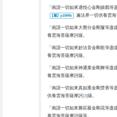
「
南謨一切如來適悅心金剛嬉戲等
遍法界一切供養雲海
「
南謨一切如來大覺分金剛鬘等盡
養雲海菩薩摩訶薩
。
「
南謨一切如來妙法音金剛歌等盡
養雲海菩薩摩訶薩
。
「
南謨一切如來神通業金剛舞等盡
養雲海菩薩摩訶薩
。
「
南謨一切如來真如熏金剛焚香等
供養雲海菩薩摩訶
[3]
薩
。
「
南謨一切如來勝莊嚴金剛花等盡
養雲海菩薩摩訶薩等
。