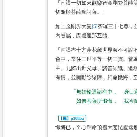
「
南謨一切如來歡樂智金剛鈴菩薩
切隨順菩薩摩訶薩
。」
如上金剛界大曼
[5]
茶
羅三十七尊
，
內眷屬
，
毘盧遮那互體
。
「
南謨盡十方蓮花藏世界海不可說
會中
，
常住三世平等一切三寶
。
普
主
、
九際出世父母
、
諸善知識
、
道
有情
，
並願斷除諸障
，
歸命
懺悔
，
「
無始輪迴諸有中
，
身口
如佛菩薩所懺悔
，
我今
懺悔已
，
至心歸命頂禮大悲毘盧遮