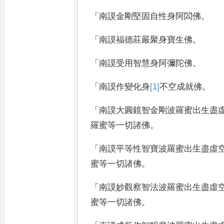
「
南謨金剛堅固自性身阿閦佛
。
「
南謨福德莊嚴聚身寶生佛
。
「
南謨受用智慧身阿彌陀佛
。
「
南謨作變化身
[1]
不空成就
佛
。
「
南謨大圓鏡智金剛波羅蜜出生盡
羅蜜等一切諸佛
。
「
南謨平等性智寶波羅蜜出生盡虛
蜜等一切諸佛
。
「
南謨妙觀察智法波羅蜜出生盡虛
蜜等一切諸佛
。