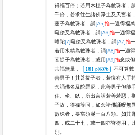
得福百倍
；
若用木槵子為數珠者
，
千倍
，
若求往生諸佛淨土及天宮者
蓮子為數珠者
，
誦
[A5]
掐
一遍得
福
囉
佉叉為數珠者
，
誦
[A6]
掐
一
遍得
嚧陀
[7]
囉
佉叉為數珠
者
，
誦
[A7]
掐
若用水精為數珠
者
，
誦
[A8]
掐
一遍
菩提子為數珠
者
，
或用
[A9]
掐
念或
其福無量
，
不可算數
善男子
！
其菩提子者
，
若復有人手
念誦佛名及
陀羅尼
，
此善男子但能
住
、
坐
、
臥
，
所出言語若善若惡
，
子
故
，
得福等同
，
如念諸佛誦呪無
數珠者
，
要當須滿一百八顆
。
如其
四
，
或二十七
，
或十四亦皆得用
，
別
。