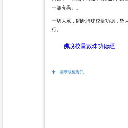
一無有異
。」
一切大眾
，
聞
此持珠校量功德
，
皆
行
。
佛說校量數珠功德經
顯示版權資訊