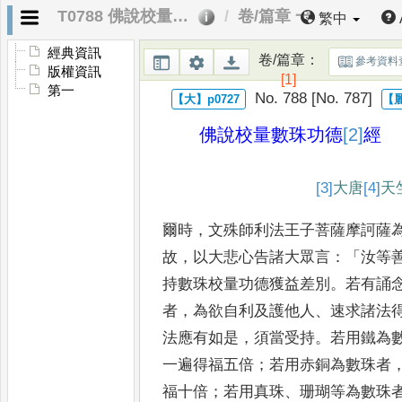
T0788 佛說校量數珠功德經
卷/篇章 一
繁中
經典資訊
卷/篇章
：
參考資料
版權資訊
[1]
第一
No. 788 [No. 787]
佛說校量數珠功德
[2]
經
[3]
大
唐
[4]
天
爾時
，
文殊師利法王子菩薩摩訶薩
故
，
以大悲心告諸大眾言
：「
汝等
持數珠校量功德獲益差別
。
若有誦
者
，
為欲自利及
護他人
、
速求諸法
法應有
如是
，
須當受持
。
若用鐵為
一遍
得福五倍
；
若用赤銅為數珠者
福十倍
；
若用真珠
、
珊瑚等為數珠