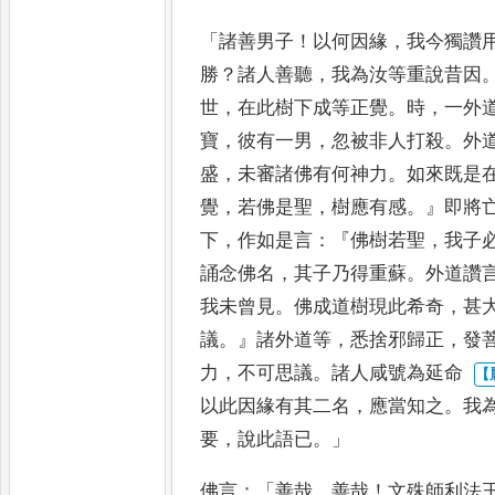
「
諸善男子
！
以何因緣
，
我今獨
讚
勝
？
諸人善聽
，
我為汝等
重說昔因
世
，
在此樹下成
等正覺
。
時
，
一外
寶
，
彼有
一男
，
忽被非人打殺
。
外
盛
，
未
審諸佛有何神力
。
如來既是
覺
，
若佛是聖
，
樹應有感
。』
即將
下
，
作如是言
：『
佛樹若聖
，
我子
誦念佛名
，
其子乃得重蘇
。
外道讚
我未曾見
。
佛成道樹現此希奇
，
甚
議
。』
諸外道等
，
悉捨邪歸正
，
發
力
，
不可思議
。
諸人咸號為延命
以此因緣有其二名
，
應當知之
。
我
要
，
說此語已
。」
佛言
：「
善哉
，
善哉
！
文殊師
利法