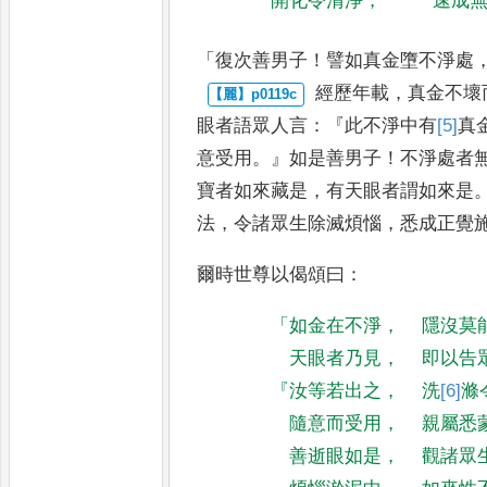
開化令清淨
，
速成
「
復次善男子
！
譬如真金墮不淨處
經歷年載
，
真金不壞
眼者語
眾人言
：『
此不淨中有
[5]
真
意受用
。』
如是善男子
！
不淨處者
寶者如來藏是
，
有天眼者謂如來是
法
，
令諸眾生除滅煩惱
，
悉成
正覺
爾時世尊以偈頌曰
：
「
如金在不淨
，
隱沒莫
天眼者乃見
，
即以告
『
汝等若出之
，
洗
[6]
滌
隨意而受用
，
親屬悉
善逝眼如是
，
觀諸眾