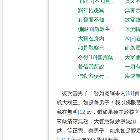
主既
[7]
不
知見
，
寶又
窮年抱愚冥
，
無有
有寶而不知
，
故常
佛眼
[8]
觀
眾生
，
雖流
大寶在身內
，
常
[9]
如是觀察已
，
而為
令得
[10]
智
寶藏
，
大富
若信我所說
，
一切
信勤方便行
，
疾成
「
復次善男子
！
譬如菴羅果內
[11]
實
成大樹王
。
如是善男子
！
我以佛眼
藏在無明
[12]
殼
，
猶如果種在於
核內
來藏清涼無熱
，
大智慧
聚妙寂泥洹
供
、
等正覺
。
善男子
！
如來如是觀