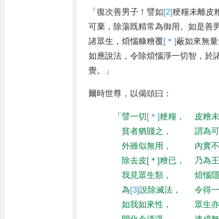
「
復次善男子
！
譬如
[2]
粳糧
未離皮
可棄
，
除蕩既精常為御用
。
如是善
諸眾生
，
煩惱糠糩覆
[＊]
蔽
如來
無量
如應說法
，
令除煩惱淨
一切智
，
於
覺
。」
爾時世尊
，
以偈
頌曰
：
「
譬一切
[＊]
粳糧
，
皮糩
貧者猶賤之
，
謂為
外雖似無用
，
內實
除去皮
[＊]
糩已
，
乃為
我見眾生類
，
煩惱
為
[3]
說
除滅法
，
令得
如我如來性
，
眾生