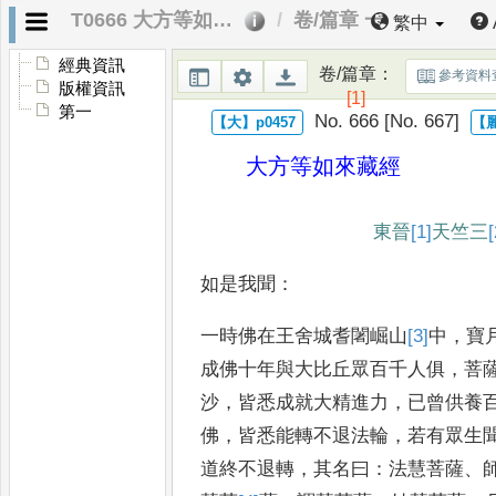
T0666 大方等如來藏經
卷/篇章 一
繁中
經典資訊
卷/篇章
：
參考資料
版權資訊
[1]
第一
No. 666 [No. 667]
大方等如來藏經
東晉
[1]
天竺
三
[
如是我聞
：
一時佛在王舍城耆闍崛山
[3]
中
，
寶
成佛十年與大比丘眾百
千人俱
，
菩
沙
，
皆悉成就
大精進力
，
已曾供養
佛
，
皆
悉能轉不退法輪
，
若有眾生
道終不退轉
，
其名曰
：
法慧菩薩
、