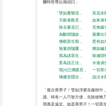
爾時世尊以偈頌曰
：
「
譬如萎變花
，
其花未
天眼者觀見
，
如來身
除去萎花已
，
見無礙
為斷煩惱故
，
最勝出
佛觀眾生類
，
悉有如
無量煩惱覆
，
猶如穢
我為諸眾生
，
除滅煩
普為說正法
，
令速成
我
[8]
已
佛眼見
，
一切眾
佛藏安隱住
，
說法令
「
復次善男子
！
譬如淳蜜在巖樹中
護
。
時有一人巧智方便
，
先除彼蜂
用惠及遠近
。
如是善男子
！
一
切眾