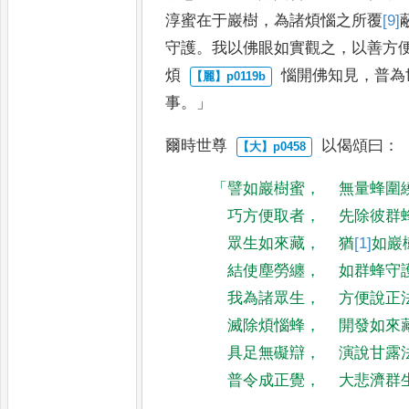
淳蜜在于巖樹
，
為諸
煩惱之所覆
[9]
守護
。
我以
佛眼如實觀之
，
以善方
煩
惱開佛知見
，
普為
事
。」
爾時世尊
以偈頌曰
：
「
譬如巖樹蜜
，
無量蜂圍
巧方便取者
，
先除彼群
眾生如來藏
，
猶
[1]
如
巖
結使塵勞纏
，
如群蜂守
我為諸眾生
，
方便說正
滅除煩惱蜂
，
開發如來
具足無礙辯
，
演說甘露
普令成正覺
，
大悲濟群