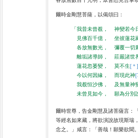
各放無數百千光明
，
眾會悉
見合掌
爾時金剛慧菩薩
，
以偈頌曰
：
「
我昔未曾覩
，
神變若今
見佛百千億
，
坐彼蓮花
各放無數光
，
彌覆一切
離垢諸導師
，
莊嚴諸世
蓮花忽萎變
，
莫不生
[＊
今以何因緣
，
而現此神
[
我覩恒沙佛
，
及無量神
未曾見如今
，
願為分別
爾時世尊
，
告金剛慧及諸菩薩言
：
等經名如來藏
，
將欲演說故現斯瑞
念之
。」
咸言
：「
善哉
！
願樂欲聞