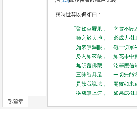
訶
[13]
薩
淨佛智
故顯現此義
。」
爾時世尊以偈頌曰
：
「
譬如菴羅果
，
內實不毀
種之於大地
，
必成大樹
如來無漏眼
，
觀一切眾
身內如來藏
，
如花果中
無明覆佛藏
，
汝等應信
三昧智具足
，
一切無能
是故我說法
，
開彼如來
疾成無上道
，
如果成樹
卷/篇章
「
復次善男子
！
譬如有人持真金像
經由險路懼遭劫奪
，
者
。
此
人於道忽便命終
，
於是金像