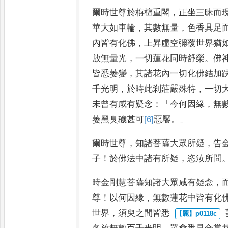
爾時世尊於栴檀重閣
，
正坐三昧
而
華大如車輪
，
其數無
量
，
色香具足
內皆有化佛
，
上昇虛空彌覆世界猶
放
無量光
，
一切蓮花同時舒榮
。
佛
皆悉萎變
，
其諸花內一切化佛結加
千光明
，
於時此剎莊嚴殊
特
，
一切
未曾有咸有疑念
：
「
今何因緣
，
無
萎黑臭穢甚
可
[6]
惡饜
。」
爾時世尊
，
知諸菩薩大眾所疑
，
告
子
！
於佛法中諸有所疑
，
恣汝
所問
時金剛慧菩薩知諸大眾咸有疑念
，
尊
！
以何因緣
，
無數蓮花中皆
有化
世界
，
須臾之間皆悉