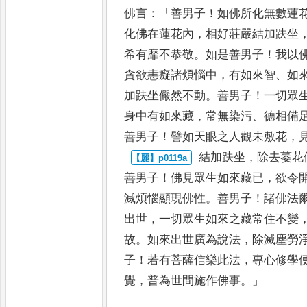
佛言
：
「
善男子
！
如佛所化無數蓮
化佛在蓮花內
，
相好莊嚴結加趺坐
希有靡不恭敬
。
如是善男子
！
我以
貪欲恚癡諸煩惱中
，
有如來
智
、
如
加趺坐儼然不動
。
善男
子
！
一切眾
身中有如來藏
，
常無染污
、
德相備
善男子
！
譬
如天眼之人觀未敷花
，
結加趺坐
，
除去萎花
善男子
！
佛見眾生如來藏已
，
欲令
滅煩惱顯現佛性
。
善男子
！
諸佛法
出世
，
一切眾生如來之藏常住不變
故
。
如來出世廣為說法
，
除
滅塵勞
子
！
若有菩薩信樂此
法
，
專心修學
覺
，
普為世間
施作佛事
。」