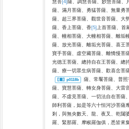
慧菩
[4]
薩
、
調慧菩薩
、
妙慧菩薩
、
薩
、
滿月菩薩
、
勇猛菩薩
、
無量勇
薩
、
超三界菩薩
、
觀世音菩薩
、
大
薩
、
香上菩薩
、
香
[5]
上首
菩薩
、
首
薩
、
幢相菩薩
、
大幢相
菩薩
、
離垢
薩
、
放光菩薩
、
離
垢光菩薩
、
喜王
寶手菩薩
、
虛
空藏菩薩
、
離憍慢菩
光德王
菩薩
、
總持自在王菩薩
、
總
薩
、
療一切眾生病菩薩
、
歡喜念菩
薩
、
常饜菩薩
、
普照
薩
、
寶慧
菩薩
、
轉女身菩薩
、
大雷
薩
、
不
虛見菩薩
、
一切法自在菩薩
師利菩薩
，
如是等六十恒河沙菩薩
剎
，
與無央數天
、
龍
、
夜叉
、
乾闥
羅
、
緊那羅
、
摩睺羅伽俱
，
悉皆來