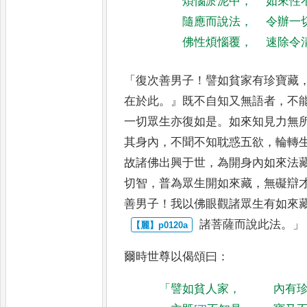
煩惱淤泥中
，
如來性
隨應而說法
，
令辦一
佛性煩惱覆
，
速除令
「
復次善男子
！
譬如貧家有珍寶藏
在於此
。』
既不自知又無語者
，
不
一切眾生亦復如是
。
如來知見力無
其身內
，
不聞不知耽惑五
欲
，
輪轉
故諸佛出興于世
，
為開身內如來法
切智
，
普
為眾生開如來藏
，
無礙辯
善男子
！
我以佛眼觀諸眾生有如來
諸菩薩而說此法
。」
爾時世尊以偈頌曰
：
「
譬如貧人家
，
內有