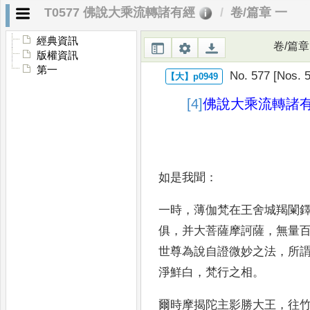
T0577 佛說大乘流轉諸有經
卷/篇章 一
經典資訊
卷/篇章
版權資訊
第一
No. 577 [Nos. 5
[4]
佛說
大乘流轉諸
如是我聞
：
一時
，
薄伽梵在王舍城羯闌
俱
，
并大菩薩摩訶薩
，
無量
世尊為說自證微妙之
法
，
所
淨
鮮白
，
梵行之相
。
爾時摩揭陀主影勝大王
，
往