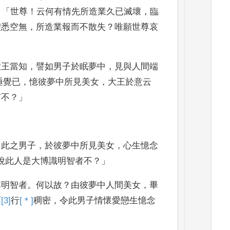
：「
世尊
！
云何有情先所造業久
已滅壞
，
臨
體悉
空無
，
所造業報而不散失
？
唯願世尊哀
大王當知
，
譬如男
子於眠夢中
，
見與人間端
睡
覺已
，
憶彼夢中所見美女
，
大王於
意云
有不
？」
？
此之男
子
，
於彼夢中所見美女
，
心生憶念
說此人是大博識明智者不
？」
非明智者
。
何以故
？
由彼夢中人間
美女
，
畢
而
[3]
行
[＊]
稠
密
，
令此男子情懷愛戀生憶念