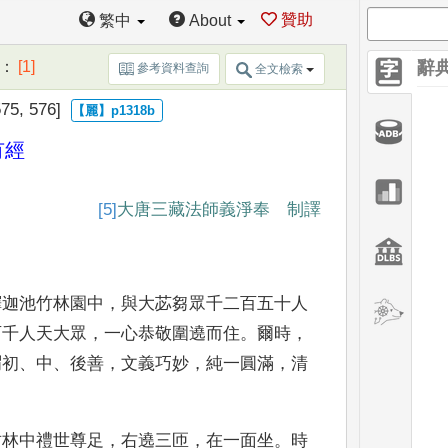
贊助
繁中
About
：
[1]
辭
參考資料查詢
全文檢索
75, 576]
有經
[5]
大
唐三藏法師義淨奉 制譯
鐸迦
池竹林園中
，
與大苾芻眾千二百五十人
百千人天大眾
，
一心
恭敬圍遶而住
。
爾時
，
謂初
、
中
、
後善
，
文義巧妙
，
純一圓滿
，
清
竹林中禮世尊足
，
右遶三匝
，
在一面坐
。
時