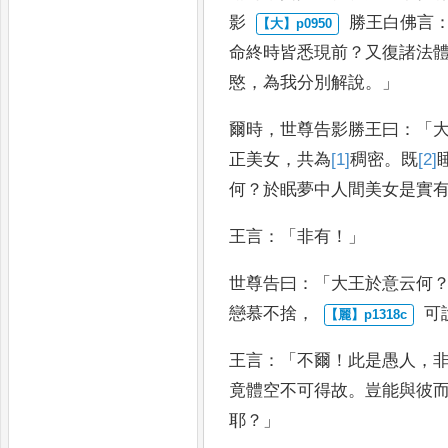
影
勝王白佛言
命終時皆悉現前
？
又復諸法
愍
，
為
我分別解說
。」
爾時
，
世尊告影勝王曰
：「
正美女
，
共為
[1]
稠
密
。
既
[2]
何
？
於眠夢中人間美女是實
王
言
：「
非有
！」
世尊告曰
：「
大王於意云何
戀慕不捨
，
可
王言
：「
不爾
！
此是愚人
，
竟體空不可得故
。
豈能與彼
耶
？」