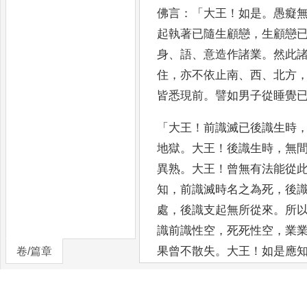
佛言
：「
大王
！
如是
。
愚癡
起執著已隨生顧戀
，
生顧戀
身
、
語
、
意造作諸業
。
然此
住
，
亦不依止南
、
西
、
北
方
皆悉現前
。
譬如男子從睡覺
「
大王
！
前識滅已後識
生時
地獄
。
大王
！
後識生時
，
無
異熟
。
大王
！
曾無
有法能從
知
，
前識滅時名之為死
，
後
處
，
後識
支起無所從來
。
所
識前識性空
，
死死性空
，
業
果曾不散失
。
大王
！
如是應
卷/篇章
輪迴生死
。」
爾時
，
世尊欲重宣此
義
，
說