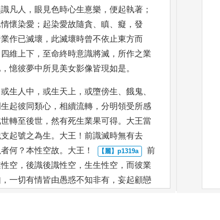
無識凡人
，
眼見色時
心生憙樂
，
便起執著
；
已情懷染愛
；
起染愛故隨貪
、
瞋
、
癡
，
發
諸業作已滅壞
，
此滅
壞時曾不依止東方而
，
四維上下
，
至命終時意識將滅
，
所作之業
已
，
憶彼夢中所
見美女影像皆現如是
。
，
或生人中
，
或生天上
，
或墮傍生
、
餓鬼
、
間生起彼同類心
，
相續流轉
，
分明領受所感
此世轉至後世
，
然有死生業果可
得
。
大王當
識支
起號之為生
。
大王
！
前識滅時無有去
以者何
？
本性空故
。
大王
！
前
業性空
，
後識
後識性空
，
生生性空
，
而彼業
知
，
一切有情皆由愚惑不知非
有
，
妄起顧戀
伽
[4]
他
曰
：