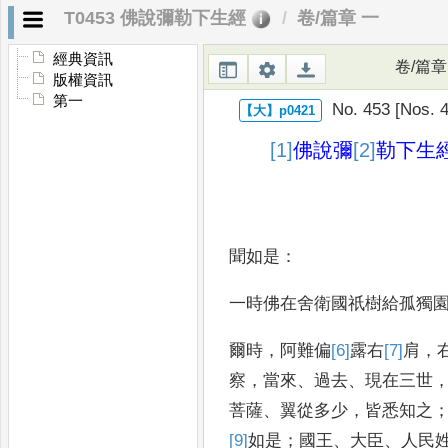
T0453 佛說彌勒下生經
卷/篇章 一
經典資訊
卷/篇章
版權資訊
第一
No. 453 [Nos. 4
[1]
佛說
彌
[2]
勒
下生
聞如是
：
一時佛在舍衛國祇樹給孤獨
爾時
，
阿難偏
[6]
露
右
[7]
肩
，
察
，
當來
、
過去
、
現在三世
菩薩
、
翼從多少
，
皆悉知之
[9]
如是
；
國王
、
大臣
、
人民