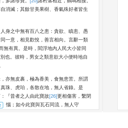
盛
，
多諸珍寶
。
[20]
諸村落相近
，
鷄鳴相接
。
亦自消滅
；
其餘甘美果樹
、
香氣殊好者皆生
，
人身之中無有百八之患
：
貪欲
、
瞋恚
、
愚
皆同一意
，
相見歡
悅
，
善言相向
。
言辭一類
而無有異
。
是時
，
閻浮地內人民大
小皆同
]
別
也
。
彼時
，
男
女之類意欲大小便時地自
。
米
，
亦
無皮裹
，
極為香美
，
食無患苦
。
所謂
、
真珠
、
虎珀
，
各散在地
，
無人省錄
。
是
言
：『
昔者之人由
此寶故
[26]
更
相傷害
，
繫閉
惱
；
如今此寶與瓦石同流
，
無人守
蠰佉
。
正法治化
，
七寶
成就
。
所謂七寶者
，