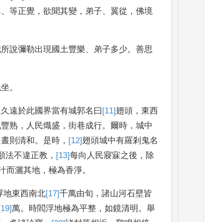
真
、
等正覺
，
欲聞其變
，
弟子
、
翼從
，
佛境
我所說
彌勒出現國土豐樂
、
弟子多少
。
善思
就坐
。
來久遠於此國界
當有城郭名曰
[11]
翅
頭
，
東西
地豐熟
，
人民熾盛
，
街巷成行
。
爾時
，
城中
，
晝則清
和
。
是時
，
[12]
翅頭
城中有羅剎鬼名
順法不違正教
，
[13]
每向
人民寢寐之後
，
除
汁而灑其地
，
極為香淨
。
浮
地東西
南北
[17]
千
萬由旬
，
諸山河石壁皆
[19]
萬
。
時閻浮地極為平整
，
如
鏡清明
。
舉