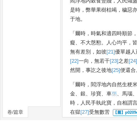
閻浮地內穀食豐賤
，
人民熾
是時
，
弊
華果樹枯竭
，
穢惡
于地
。
「
爾時
，
時氣和適四時
順節
癡
、
不大慇懃
。
人心均平
，
無有差別
，
如彼
[21]
優
單越
人
[22]
一向
，
無
若干
[23]
之
差
[24
然開
，
事訖之後
地
[25]
便
還合
「
爾時
，
閻浮地內自然生粳
金
、
銀
、
珍
寶
、
車
𤦲
、
馬瑙
時
，
人民手執此寶
，
自相謂
在獄
[27]
受
無數苦
卷/篇章
護
。』
「
爾
時
，
法王出現
，
名曰
[28]