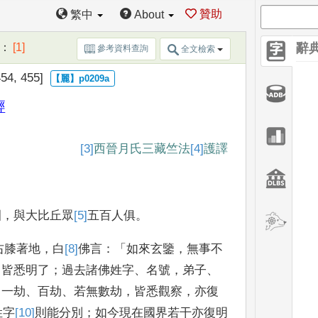
贊助
繁中
About
：
[1]
辭
參考資料查詢
全文檢索
54, 455]
經
[3]
西晉月氏三藏竺法
[4]
護
譯
園
，
與大比丘眾
[5]
五
百人俱
。
右膝著地
，
白
[8]
佛
言
：「
如來玄鑒
，
無事
不
，
皆悉明了
；
過去諸
佛姓字
、
名號
，
弟子
、
；
一劫
、
百劫
、
若無數劫
，
皆悉觀察
，
亦復
姓字
[10]
則
能分別
；
如今現在國
界若干亦復明