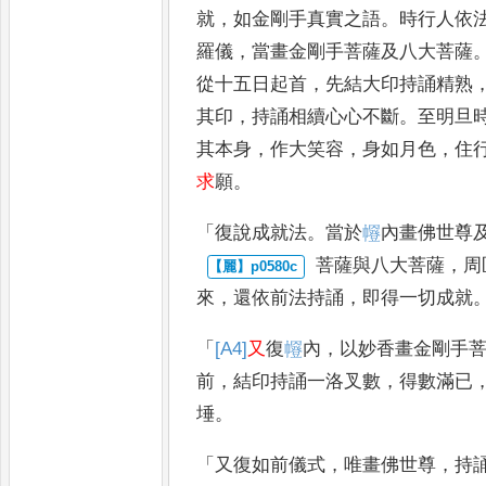
就
，
如金剛手真實之
語
。
時行人依
羅儀
，
當畫金
剛手菩薩及八大菩薩
從十
五日起首
，
先結大印持誦精熟
其印
，
持誦相續心心不斷
。
至明旦
其本身
，
作大笑容
，
身如月色
，
住
求
願
。
「
復說成就法
。
當於
𭘼
內畫佛世尊
菩薩與八大菩薩
，
周
來
，
還依
前法持誦
，
即得一切成就
「
[A4]
又
復
𭘼
內
，
以妙香畫金剛手
前
，
結印持誦一洛叉數
，
得數滿已
埵
。
「
又復如前儀式
，
唯畫佛世尊
，
持