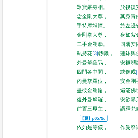
眾寶嚴身相
。
於後復
念金剛大尊
，
其身青
手持摩竭幢
。
於左邊
金剛拳大尊
，
身如紫
二手金剛拳
。
四隅安
執持花
[3]
幖
幟
，
蓮鉢與
外曼拏羅隅
，
安禰嚩
四門各中間
，
或像或
內曼拏羅位
，
安金剛
盡彼金剛輪
，
遍滿佛
復外曼拏羅
，
安欲界
前置三界主
，
謂釋梵
依如是等儀
，
作曼拏