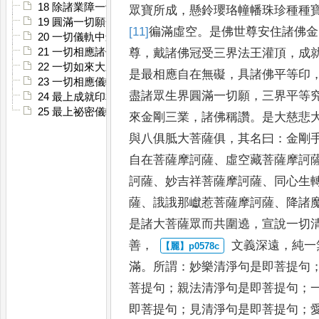
18 除諸業障一切智金剛儀軌分
眾寶所成
，
懸鈴瓔珞幢
幡珠珍種種
19 圓滿一切願金剛寶儀軌分
[11]
徧滿
虛空
。
是佛
世尊安住諸佛金
20 一切儀軌中最上成就儀軌分
尊
，
戴諸
佛冠受三界法王灌頂
，
成
21 一切相應諸佛三昧曼拏羅儀軌分
22 一切如來大三昧曼拏羅儀軌分
是最相應自在無礙
，
具諸佛平等印
23 一切相應儀軌分
盡諸眾生界圓滿一切願
，
三界
平等
24 最上成就印相分
25 最上祕密儀軌分
來金剛三業
，
諸佛稱
讚
。
是大慈悲
與八俱胝
大菩薩俱
，
其名曰
：
金剛
自在菩薩摩訶薩
、
虛空藏菩薩摩訶
訶薩
、
妙吉祥菩薩摩訶薩
、
同
心生
薩
、
誐誐那巘惹菩薩
摩訶薩
、
降諸
是諸大菩薩
眾而共圍遶
，
宣說一切
善
，
文義深遠
，
純一
滿
。
所謂
：
妙樂清
淨句是即菩提句
菩提句
；
親法清淨句是即菩提句
；
即菩提句
；
見清淨句是即菩提句
；