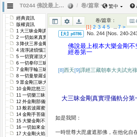
T0244 佛說最上根本大樂金剛不空三昧大教王經
卷/篇章 一
繁中
經典資訊
卷/篇章
：
版權資訊
[1]
2
3
4
5
...
7
>
1 大三昧金剛真實理儀軌分
No. 244 [Nos. 240-24
2 一切如來真實理金剛三昧儀軌分
3 降伏三界金剛三昧大儀軌分
佛說最上根本大樂金剛不
4 清淨諸煩惱三昧大儀軌分
經
卷第一
5 一切寶灌頂大三昧儀軌分
6 一切拳印三昧大儀軌分
7 金剛字輪三昧大儀軌分
[8]
西
天
[9]
譯經
三藏朝奉大夫試光
8 一切曼拏羅金剛輪三昧大儀軌分
9 眾金剛三昧大儀軌分
10 金剛忿怒三昧大儀軌分
11 一切樂三昧大儀軌分
大三昧金剛真實理儀軌分第
12 外金剛部儀軌分
13 般若波羅蜜多教稱讚分
14 金剛手菩薩最上祕密大曼拏羅儀軌分
如是我聞
：
15 大樂金剛不空三昧大明印相成就儀軌分
16 一切如來金剛菩提大儀軌分
一時世尊大毘盧遮那佛
，
在他化
自
17 大金剛火焰日輪儀軌分