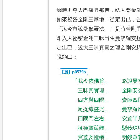
爾時世尊大毘盧遮那佛
，
結大樂金
如來祕密金剛三摩地
。
從定出已
，
「
汝今宣說曼拏羅法
。」
是時
金剛
即入大祕密金剛三
昧出生曼拏羅安
定出已
，
說大三昧真實之理金剛安
說頌曰
：
「
我今依佛旨
，
略說曼
三昧真實理
，
金剛安
四方與四隅
，
寶裝四
尾提熾盛光
，
曼拏羅
四隅門左右
，
安置半
種種寶嚴飾
，
懸鈴珠
寶蓋及幢幡
，
明鏡眾