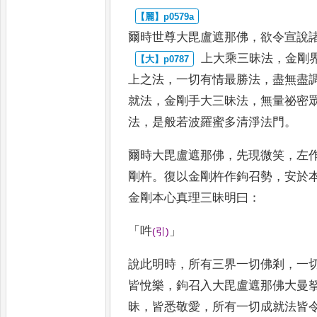
爾時世尊大毘盧遮那佛
，
欲令宣說
上大乘三昧法
，
金剛
上
之法
，
一切有情最勝法
，
盡無盡
就法
，
金剛手大三昧法
，
無量祕密
法
，
是般若波羅蜜多清淨法
門
。
爾時大毘盧遮那佛
，
先現微笑
，
左
剛杵
。
復以金剛杵作鉤召勢
，
安
於
金剛本心真理三昧明
曰
：
「
吽
」
(
引
)
說此明時
，
所有三界一切佛剎
，
一
皆悅樂
，
鉤召入大毘盧遮那佛大
曼
昧
，
皆悉敬愛
，
所有一切成
就法皆