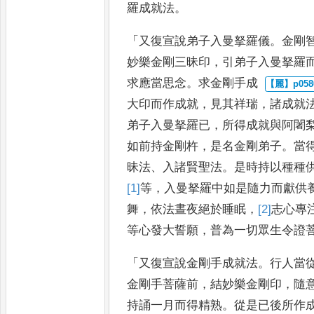
羅成就法
。
「
又復宣說弟子入曼拏羅儀
。
金剛
妙樂金剛三昧印
，
引弟子入曼拏羅
求應當思念
。
求金剛手成
大印而作成就
，
見其祥瑞
，
諸成就
弟子入曼拏羅已
，
所得成
就與阿闍
如前持金剛杵
，
是名金剛弟子
。
當
昧法
、
入
諸賢聖法
。
是時持以種種
[1]
等
，
入曼拏羅中如是隨力而獻供
舞
，
依法晝夜絕於睡眠
，
[2]
志
心專
等心發大誓願
，
普為一切眾
生令證
「
又復宣說金剛手成就法
。
行人當
金剛手菩薩前
，
結妙樂金剛印
，
隨
持誦一月而得精熟
。
從是已
後所作