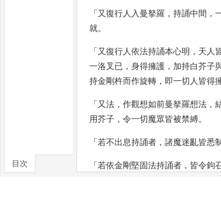
「
又復行人入曼拏羅
，
持誦中間
，
就
。
「
又復行人依法持誦本心明
，
天人
一洛叉已
，
身得擁護
，
加持白芥子
持金剛杵而作旋轉
，
即一切
人皆得
「
又法
，
作觀想如前曼拏羅想法
，
用芥子
，
令一切魔眾皆被禁縛
。
「
若不出息持誦者
，
諸魔迷亂皆悉
目次
「
若依金剛堅固法持誦者
，
皆令鉤
卷/篇章
「
若閉目持誦
，
一切魔眾自然除滅
「
若結金剛鏁印持誦
，
一切魔眾皆