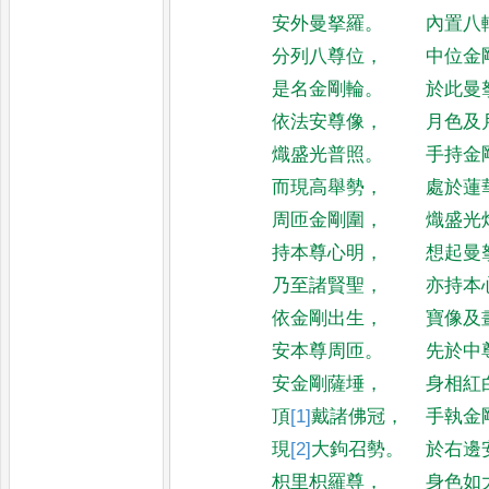
安外曼拏羅
。
內置八
分列八尊位
，
中位金
是名金剛輪
。
於此曼
依法安尊像
，
月色及
熾盛光普照
。
手持金
而現高舉勢
，
處於蓮
周匝金剛圍
，
熾盛光
持本尊心明
，
想起曼
乃至諸賢聖
，
亦持本
依金剛出生
，
寶像及
安本尊周匝
。
先於中
安金剛薩埵
，
身相紅
頂
[1]
戴
諸佛冠
，
手執金
現
[2]
大
鉤召勢
。
於右邊
枳里枳羅尊
，
身色如