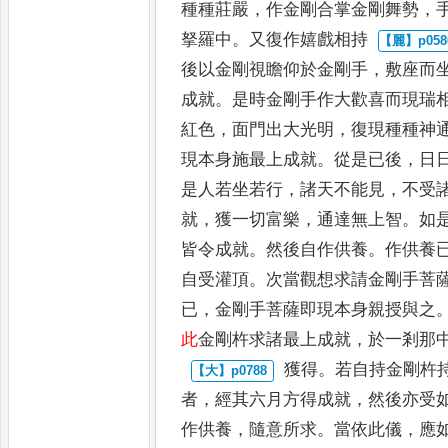
種種莊嚴
，
作金剛合掌金剛舞勢
，
拏羅中
。
又復作嬉戲相持
後以金剛視瞻仰於金剛手
，
敷座
而
成就
。
是時金剛手作大
歡喜而現瑞
紅色
，
面門出
大光明
，
復現種種神
現本
身施最上成就
。
從是已後
，
日
是人若坐若行
，
諸天不能見
，
不受
就
，
獲一切富樂
，
通達無上智
。
如
皆令成就
。
然後自作供養
。
作供養
自受灌頂
。
次當觀
想求請金剛手菩
已
，
金
剛手菩薩即現本身親授與之
此
金剛杵求諸最上成就
，
於一剎那
獲得
。
若自持金剛杵
者
，
經
其六月方得成就
，
然後亦受
作供養
，
隨意所求
。
當依此儀
，
應