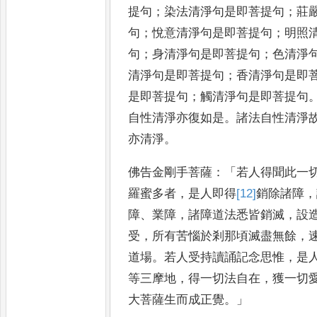
提句
；
染法清淨句是即菩提
句
；
莊
句
；
悅意清淨句是
即菩提句
；
明照
句
；
身清淨
句是即菩提句
；
色清淨
清
淨句是即菩提句
；
香清淨句是即
是即菩提句
；
觸清淨句是即菩提句
自性清淨亦復如是
。
諸法自
性清淨
亦清淨
。
佛告金剛
手菩薩
：「
若人得聞此一
羅蜜多者
，
是人即得
[12]
銷
除諸障
，
障
、
業障
，
諸障道法悉皆銷滅
，
設
受
，
所有苦惱於剎那頃滅盡無餘
，
道場
。
若人受持讀誦記念思
惟
，
是
等三摩地
，
得一切
法自在
，
獲一切
大菩薩生
而成正覺
。」