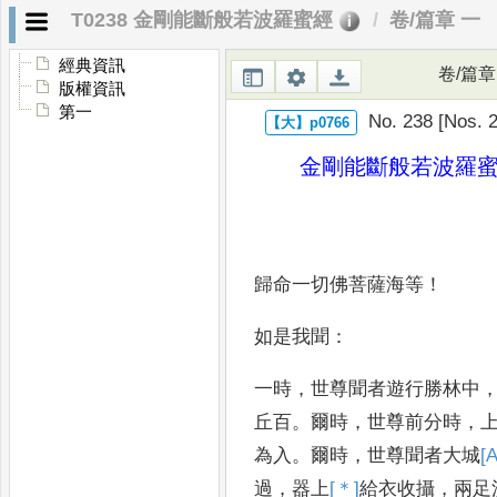
T0238 金剛能斷般若波羅蜜經
卷/篇章 一
經典資訊
卷/篇章
版權資訊
第一
No. 238 [Nos. 2
金剛能斷般若波羅
歸命一切佛菩薩海等
！
如是我聞
：
一時
，
世尊聞者遊行勝林中
丘百
。
爾
時
，
世尊前分時
，
為入
。
爾時
，
世尊聞者大城
[A
過
，
器上
[＊]
給
衣收
攝
，
兩足