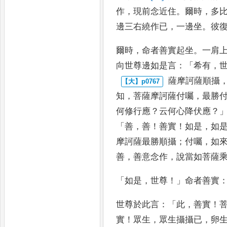
作
，
現前念近住
。
爾時
，
多
邊三右繞作已
，
一邊坐
。
彼
爾時
，
命者善實起坐
。
一肩
向世尊邊如是
言
：「
希有
，
薩摩訶薩順攝
知
，
菩薩摩訶薩付囑
，
最勝
何修行應
？
云何
心降伏應
？
「
善
，
善
！
善實
！
如是
，
如
摩訶薩最勝順攝
；
付囑
，
如
善
，
善意念作
，
說
當如菩薩
「
如是
，
世尊
！」
命者善實
世尊
於此言
：「
此
，
善實
！
實
！
眾生
，
眾生攝攝已
，
卵