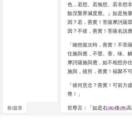
色
，
若想
、
若無想
、
若
非想
餘涅槃界滅度應
。』
如是無
因
？
若
，
善實
！
菩薩摩訶薩
因
？
不彼
，
善實
！
菩薩名說
「
雖然復次時
，
善實
！
不菩
住施與應
，
不聲
、
香
、
味
、
摩訶薩施與應
，
如不相想
亦
施
與
，
彼所
，
善實
！
福聚不
「
彼何意念
？
善
實
！
可前方
尊
！」
世尊言
：「
如是右
後
高
卷/篇章
(
南
)
(
西
)
取
？」
善實言
：「
不如此
，
世尊言
：「
如是
，
如是
！
善