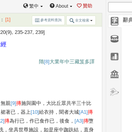
贊助
繁中
About
：
[1]
辭
參考資料查詢
全文檢索
20(9), 235-237, 239]
蜜經
隋
[8]
大業年中
三藏笈多譯
，
無親
[9]
摶
施與園中
，
大比丘眾共半三十比
上裙著已
，
器上
[10]
給
衣持
，
聞
者大城
[A1]
摶
2]
摶
為行
已
，
作已食作已
，
後食
，
[A3]
摶
墮
洗
，
坐具世尊施設
，
如是座中跏趺結
，
直身