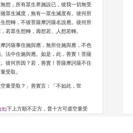
非無想
，
所有眾生界施設已
，
彼我一切
無受
量雖眾生滅
度
，
無有一眾生滅度有
。
彼何所
眾生想轉
，
不彼菩薩摩訶薩名
說應
。
彼何所
應
，
若眾
生想轉
，
壽想若
、
人想若轉
。
薩摩訶薩事住施與應
，
無所住施與應
，
不色
觸
、
法中住施與應
。
如是
，
此
，
善實
！
菩薩
住
。
彼何所因
？
若
，
善實
！
菩薩摩訶薩不住
可量受取
。
虛空量受取
？」
善實言
：「
不如此
，
世
下上方順不
正方
，
普十方可虛空量受
(
北
)
世尊
！」
實
！
如是
，
如是
！
若
菩薩摩訶薩不住施與
，