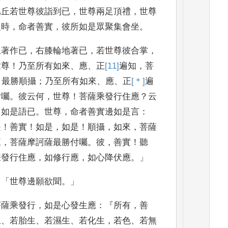
比丘若世尊彼
詣到已
，
世尊兩足頂禮
，
世尊
復時
，
命者善實
，
彼所如是眾聚集
會坐
。
上著作已
，
右
膝輪地著已
，
若世尊彼合掌
，
世尊
！
乃至所有如來
、
應
、
正
[11]
遍
知
，
菩
，
最勝順攝
；
乃至所有如來
、
應
、
正
[＊]
遍
付囑
。
彼云
何
，
世尊
！
菩薩乘發行住應
？
云
」
如是語已
。
世尊
，
命者善實邊如是
言
：
是
！
善實
！
如是
，
如是
！
順攝
，
如來
，
菩薩
來
，
菩薩
摩訶薩最勝付囑
。
彼
，
善實
！
聽
乘發行住應
，
如修行應
，
如心降伏
應
。」
：「
世尊邊願欲聞
。」
菩薩乘發行
，
如是心發生應
：
『
所有
，
善
生
、
若胎生
、
若
濕生
、
若化生
，
若色
、
若無