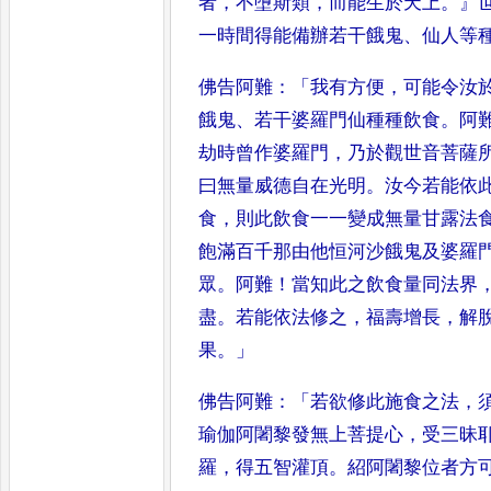
者
，
不墮斯類
，
而能生於
天上
。』
一時間得能備辦若干餓鬼
、
仙人等
佛告阿難
：「
我有方便
，
可能令汝
餓鬼
、
若干婆羅門仙種種飲食
。
阿
劫時曾作婆羅門
，
乃於觀世音菩
薩
曰無量威德自在光明
。
汝今若
能依
食
，
則此飲食一一變成無
量甘露法
飽滿百千那由他恒河
沙餓鬼及婆羅
眾
。
阿難
！
當知此之
飲食量同法界
盡
。
若能依法修之
，
福壽增長
，
解
果
。」
佛告阿難
：「
若欲修此施食之法
，
瑜
伽阿闍黎發無上菩提心
，
受三昧
羅
，
得五智灌頂
。
紹阿闍黎位者方