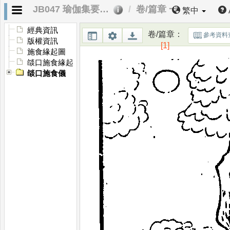
JB047 瑜伽集要燄口施食儀
卷/篇章 一
繁中
經典資訊
卷/篇章
：
參考資料
版權資訊
[1]
施食緣起圖
燄口施食緣起
燄口施食儀