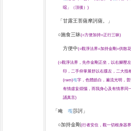
噁
」
（頂後）
)
「
甘露王菩薩摩訶薩
。」
○施食三昧
(
○方便加持○正行三昧
)
方便中
(
○觀淨法界○加持金剛○供散
(
○觀淨法界
，
先作金剛正坐
，
以右腳壓
印
，
二手仰掌展舒以右牒左
，
二大指
(raṃ)
𫬠
字
，
色體皓白
，
遍流光明
，
普
有情虛妄煩惱
，
而我
身心及有情界同
誦真言
)
「
唵
𫬠
莎訶
」
○加持金剛
(
行者安住
，
觀一切根身器