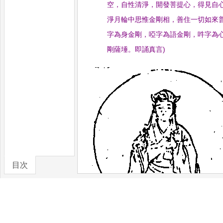
空
，
自性清淨
，
開發菩提心
，
得見自
淨月輪中思惟金剛相
，
善住一切如來
字為身金剛
，
啞字為語金剛
，
吽字為
剛薩埵
。
即誦真言
)
目次
卷/篇章
「
唵
底瑟咤
斡資囉
(
引
)
(
二合
)
(
二合
)