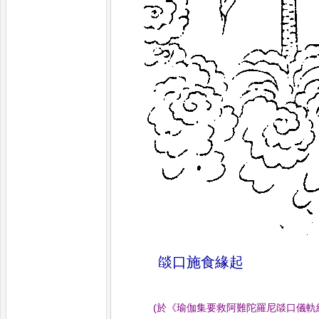
燄口施食緣起
(
於
《
瑜伽集要救阿難陀羅尼燄口儀軌