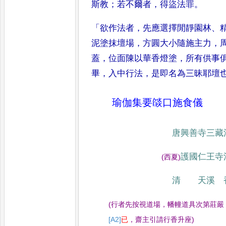
斯
教
；
若不爾者
，
得盜法罪
。
「
欲作法者
，
先應選擇閒靜園林
、
泥
塗抹壇場
，
方圓大小隨施主力
，
蓋
，
位面陳以華香燈塗
，
所有供事
畢
，
入中行法
，
是即名為三昧耶壇
瑜伽集要燄口施食儀
唐興善寺三藏
護國仁王寺
(
西夏
)
清 天溪 
(
行者先按視道場
，
幡幢道具次第莊嚴
[A2]
已
，
齋主引請行香升座
)