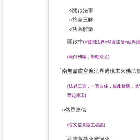
○開啟法事
○施食三昧
○功圓解散
開啟中
(
○警聞法界○然香達信○結界
(
表白列職
，
舉動法音
)
「
南無盡虛空遍法界過現未來佛法
(
法界三寶
，
一真自住
，
運此聲稱
，
以
而起應現
)
○然香達信
(
香文信意隨主者說
)
「
香雲蓋菩薩摩訶薩
。」