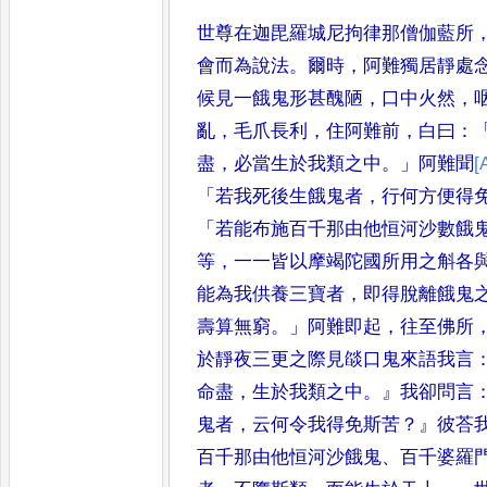
世尊在迦毘羅城尼拘律那僧伽藍所
會而為說法
。
爾時
，
阿難獨居靜處
候見一餓鬼形甚醜陋
，
口中火然
，
亂
，
毛爪長利
，
住阿難前
，
白曰
：
盡
，
必當生於我類之中
。」
阿難聞
[
「
若我死後
生餓鬼者
，
行何方便得
「
若能布施百千
那由他恒河沙數餓
等
，
一一皆以
摩竭陀國所用之斛各
能為我供
養三寶者
，
即得脫離餓鬼
壽算無窮
。」
阿難即起
，
往至佛所
於靜夜三更之際
見燄口鬼來語我言
命盡
，
生於我類
之中
。』
我卻問言
鬼者
，
云何令我得免
斯苦
？』
彼荅
百千那由他恒河沙餓鬼
、
百千婆羅