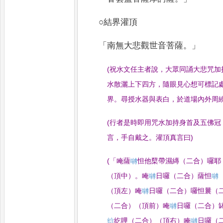
○結界灌頂
「
南無大悲觀世音菩薩
。」
(
祝水文任主者說
，
大眾同誦大悲咒加
水散灑上下四方
，
隨眼見心想可
標記
界
。
尋授水器與表白
，
於道場內外周
(
行者是時即用咒水加持身首及五佛冠
言
，
手自戴之
。
灌頂真言曰
)
(
「
唵薩
𭌯
怛他櫱帶濕縳（二合）囉耶
（頂中）
。
唵
𭌯
日囉（二合）薩怛
𭌯
（頂左）唵
𭌯
日囉（二合）
囉怛曩（
（二合）（頂前）唵
𭌯
日囉（二合）
𤚥
紇哩（二合）（頂右）唵
𭌯
日囉（