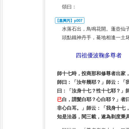
頌曰
：
水落石出
，
鳥鳴花開
。
蓬壺仙
頭
點鐵神丹手
，
驀地相逢一土
四祖優波鞠多尊者
師十七時
，
投商那和修尊者出家
師曰
：「
汝年幾耶
？」
師云
：「
曰
：「
汝身十七
？
性
十七耶
？」
已
白
，
謂髮白耶
？
心白耶
？」
者
非心白耳
。」
師云
：「
我身十七
知
是法器
，
閱三載
，
遂為剃度秉