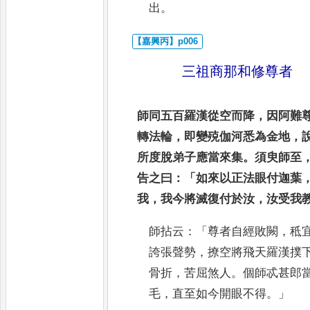
出
。
三祖商那和修尊者
師同五百羅漢從空而降
，
因阿難
轉法輪
，
即變殑伽河悉為金地
，
所度脫弟子應當來集
。
須臾師至
告之曰
：「
如來以正法眼付迦葉
我
，
我今將滅復付於汝
，
汝受我
師拈云
：「
尊者自經敗闕
，
秪
誇
張聲勢
，
撩空將飛天羅漢撲
骨折
，
苦屈煞人
。
個師忒甚郎
毛
，
直至如今開眼不得
。」