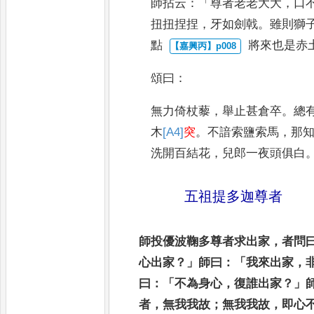
師拈云
：「
尊者老老大大
，
口
扭
扭捏捏
，
牙如劍戟
。
雖則獅
點
將來也是赤
頌曰
：
無力倚杖藜
，
舉止甚倉卒
。
總
木
[A4]
突
。
不諳索鹽索馬
，
那
洗開
百結花
，
兒郎一夜頭俱白
五祖提多迦尊者
師投優波鞠多尊者求出家
，
者問
心
出家
？」
師曰
：「
我來出家
，
曰
：「
不為身心
，
復
誰出家
？」
者
，
無我我故
；
無我我故
，
即
心