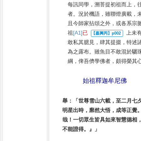
每訊
同學
，
溯菩提初祖而上
，
者
。
況
於機語
，
雖聯燈廣載
，
且今師
家拈頌之外
，
或各系宗
祖
[A1]
已
上未
敢私其臆見
，
肆其提掇
，
特述
為之露布
。
雖魚目不敢
混於驪
綱
，
俾吾儕學佛者
，
頗得
榮其
始祖釋迦牟尼佛
舉
：「
世尊雪山六載
，
至二月七
明
星出時
，
廓然大悟
，
成等正覺
哉
！
一切眾
生皆具如來智慧德相
不能證得
。』」