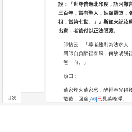
說
：『
世尊昔遊北印度
，
語阿難
三百年
，
當有聖人
，
姓頗羅墮
，
祖
，
當第七世
。」』
斯如來記汝
出家
，
者後付以正法眼藏
。
師拈云
：「
尊者雖則為法求人
阿
師自負醉裡春風
，
何故胡餅
無
一向
。」
頌曰
：
萬家煙火萬家愁
，
醉裡春光得
目次
散後
，
回途
[A6]
已
見萬峰浮
。
卷/篇章
八祖佛陀難提尊者