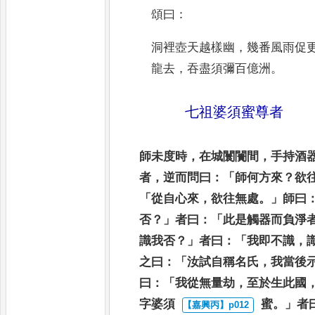
頌曰
：
洞裡壺天越樣幽
，
幾番風雨促
龍去
，
吞盡須彌百億洲
。
七祖婆須蜜尊者
師未度時
，
在城闤闠間
，
手持酒
者
，
逆而問曰
：「
師何方來
？
欲
「
從自心來
，
欲
往無處
。」
師曰
否
？」
者曰
：「
此是觸器而負
淨
識我否
？」
者曰
：「
我即不識
，
之曰
：「
汝試自稱名氏
，
我當後
曰
：
「
我從無量劫
，
至於生此國
字婆須
蜜
。」
者