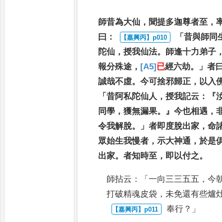
師昔為大仙
，
聞提多迦尊者至
，
曰
：
「
昔與師同
陀仙
，
授我仙法
。
師逢
十力弟子
報分殊途
，
[A5]
已
經六劫
。」
者
誠哉不虛
。
今可捨邪歸正
，
以入
「
昔阿私陀仙人
，
授我記云
：『
同學
，
獲無漏果
。』
今也相遇
，
令我
解脫
。」
者即度脫出家
，
命
眾始生
我慢者
，
示大神通
，
於是
出家
。
者
知時至
，
即以付之
。
師拈云
：「
一向三三五五
，
今
打
破精魂皮袋
，
未免還有些爐
奉行
？」