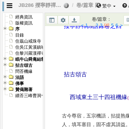
JB286 攖寧靜禪師語錄
卷/篇章 四
繁中
經典資訊
卷/篇章
：
版權資訊
攖寧靜禪師語錄卷之四
<
1
...
2
3
[4]
5
6
>
序
目錄
住蕺山戒珠寺
住吳江黃溪鎮喻指庵
住黎川羅漢禪寺
眠牛山舜庵結制
拈古頌古
問荅機緣
拈古頌古
法語
佛事
贊偈雜著
續荅三峰曹洞十六問
西域東土三十四祖機緣
(
古今尊宿
，
五宗機語
，
拈提熟
人
，
填耳塞目
，
固不虛其請益