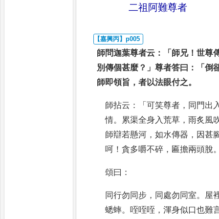
二祖阿難尊者
師問迦葉尊者云
：「
師兄
！
世尊
別
傳個甚麼
？」
尊者答曰
：「
倒
師即領旨
，
者以法眼付之
。
師拈云
：「
可笑尊者
，
同門出
情
。
累渠全身入荒草
，
雨炙風
師辯
若懸河
，
如水傳器
，
因甚
呵
！
貪
多嚼不碎
，
匾擔兩頭脫
頌曰
：
同行勿同步
，
同處勿同室
。
屋
蟋蟀
。
咥咥咥
，
渾身似口也難