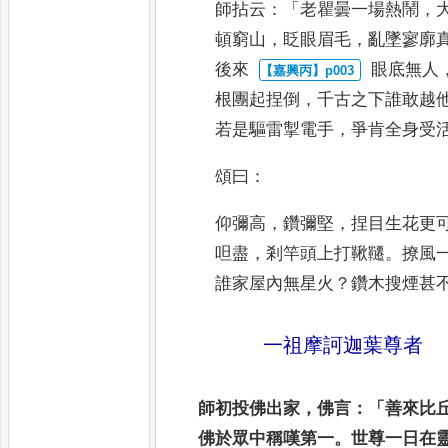
師拈云
：「
老瞿曇一場熱鬧
，
頓
窮山
，
眨眼眉毛
，
亂墜寥廓
後來
眼底無人
根團起捏倒
，
千古
之下誰敢越
若是驅雷掣電手
，
爭
肯全身受
頌曰
：
仰彌高
，
鑽彌堅
，
捏目生花更
呾盡
，
剎竿頭上打鞦韆
。
撩風
誰
家屋內無星火
？
鑽木搜煙甚
一祖摩訶迦葉尊者
師初投佛出家
，
佛言
：「
善來比
佛於眾
中稱嘆第一
。
世尊一日在