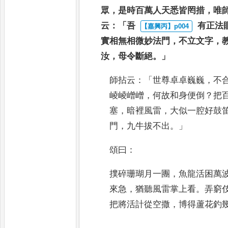
眾
，
是
時百萬人天悉皆罔措
，
唯
云
：「
吾
有正法
實相無相微妙法門
，
不立
文字
，
汝
，
母令斷絕
。」
師拈云
：「
世尊卓卓巍巍
，
不
崚
崚嶒嶒
，
何故和身便倒
？
把
塞
，
暗裡風雷
，
大似一腔好鼓
門
，
九牛拔不出
。」
頌曰
：
撲碎珊瑚月一團
，
魚龍活困萬
來急
，
猶聽風雷掌上看
。
弄窮
把將活計從空撒
，
博得蘆花釣