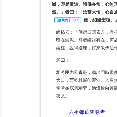
滅
，
即是常道
。
諸佛亦常
，
心無
然
。」
者曰
：「
汝當大悟
，
心自
僧
，
紹隆聖種
。
師拈云
：「
個師口闊四方
，
有
墮
在淤泥
。
尊者繼祖有在
，
何
緩
緩
，
說得道理
，
好來皈佛法
頌曰
：
相將匣內吼青蛇
，
纔出門時眼
大口
，
西乾杖履印泥沙
。
入肩
堂堂徹底恁驕奢
，
漁燈透向蒼
夜叉
。
六祖彌遮迦尊者