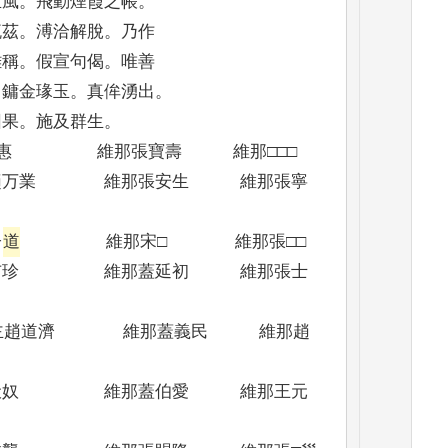
生風
。
飛動煙霞之帳
。
流茲
。
溥洽解脫
。
乃作
難稱
。
假宣句偈
。
唯善
。
鏞金瑑玉
。
真侔湧出
。
因果
。
施及群生
。
惠 維那張寶壽 維那□□□
万業 維那張安生 維那張寧
子
道
維那宋□ 維那張□□
市珍 維那蓋延初 維那張士
主趙道濟 維那蓋義民 維那趙
伏奴 維那蓋伯愛 維那王元