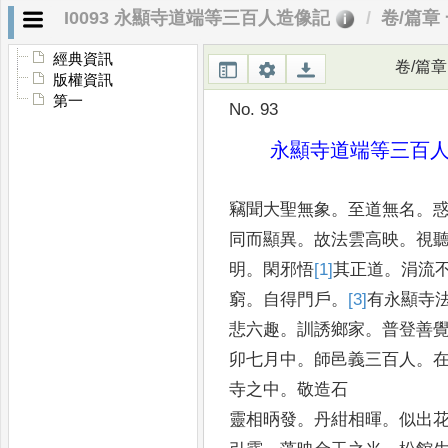
I0093 永顯寺道端等三百人造像記
卷/篇章
經典資訊
卷/篇章
版權資訊
第一
No. 93
永顯寺道端等三百
竊聞大聖無象
。
至道無名
。
同而顯異
。
故法雲高映
。
視
明
。
閑邪悟
[1]
其
正道
。
涓流
窮
。
自得門戶
。
[3]
有
永顯寺
悲六趣
。
訓誘鄉家
。
普登善
卯七月中
。
師邑義三百人
。
寺之中
。
敬造石 
靈相昞發
。
丹紺相暉
。
似出