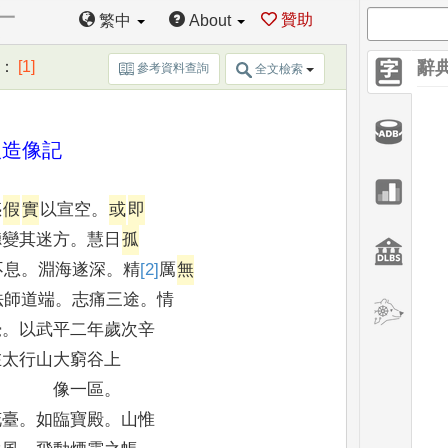
 一
贊助
繁中
About
：
[1]
辭
參考資料查詢
全文檢索
人造像記
惑
假
實
以宣空
。
或
即
聽變其迷方
。
慧日
孤
不息
。
淵海遂深
。
精
[2]
厲
無
法師道端
。
志痛三途
。
情
覺
。
以武平二年歲次辛
在太行山大窮谷上
像一區
。
花臺
。
如臨寶殿
。
山惟