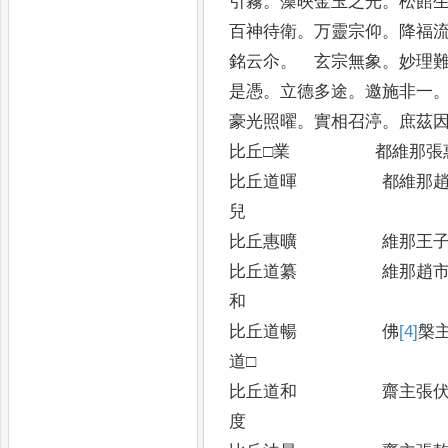
引霧
。
藻映金玉之光
。
松館
百神待衛
。
万靈宗仰
。
降福
銘云尒
。
玄宗無象
。
妙理
是憑
。
立德多途
。
邀施非一
豪光照曜
。
實相召渟
。
庶茲
比丘□業 都維那張
比丘道暉 都維那趙
兒
比丘惠曠 維那王
比丘道纂 維那趙
和
比丘道暢 佛
[4]
槃
道□
比丘道和 齋主張
度