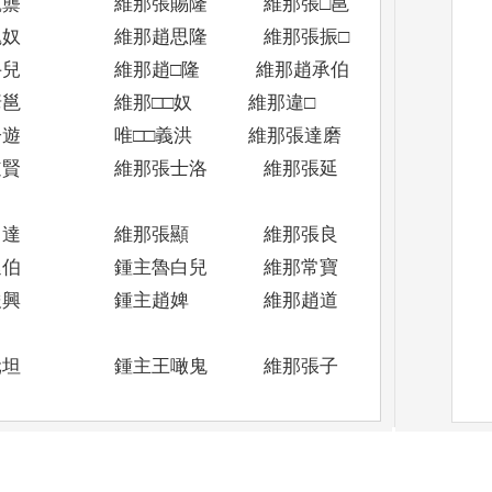
乾龒 維那張賜隆 維那張□邕
醜奴 維那趙思隆 維那張振□
牛兒 維那趙□隆 維那趙承伯
邕 維那□□奴 維那違□
遊 唯□□義洪 維那張達磨
道賢 維那張士洛 維那張延
 達 維那張顯 維那張良
延伯 鍾主魯白兒 維那常寶
俊興 鍾主趙婢 維那趙道
元坦 鍾主王噉鬼 維那張子
叔奴 都維那趙思和 維那趙曇