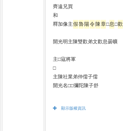
齊遠兄買
釋加像主
假
魯
陽
令
陳
章
□
息
□
歡
開光明主陳雙歡弟文歡息曇曠
開□□佛
主□寇將軍
□ 
主陳社業弟仲儒子儒
開光名□□彌陀陳子舒
顯示版權資訊