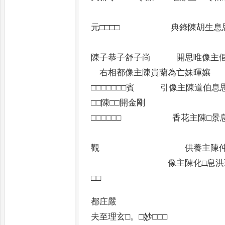
師子王
元□□□□ 典錄陳胡生息
□□薩光
陳子恭子舒子尚 開思唯像主假
右相都像主陳貴蘭為亡妹暉
□□□□□□□賓 引像主陳道伯息
□□陳□□開金剛 都
□□□□□□ 香花主陳□景息
邑師比
觀 供養主陳仲延弟
像主陳化□息洪璨 右
□□
都庄嚴
夫至理玄□
。
□妙□□□