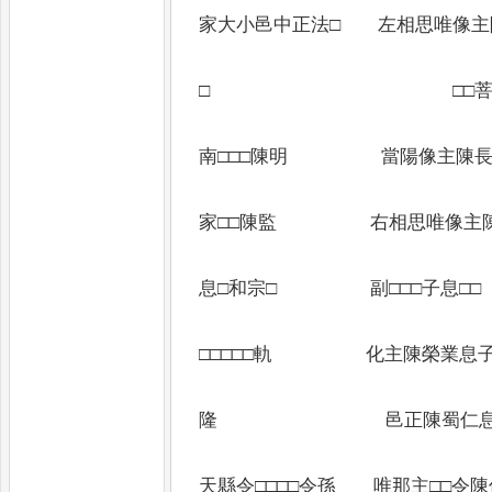
家大小邑中正法□ 左相思唯像主
當
□ □□菩薩□□□
開光明
南□□□陳明 當陽像主陳長
明息□□
家□□陳監 右相思唯像主陳
菩薩主□
息□和宗□ 副□□□子息□□
阿難主
□□□□□軌 化主陳榮業息子
婆羅□主
隆 邑正陳蜀仁息定
金剛主
天縣令□□□□令孫 唯那主□□令陳