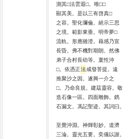
測其□法雲遐□
。
唯□□
顯其美
。
是以三有啓真□
之容
。
聖化彌倫
。
絕示三思
之境
。
範影東垂
。
明帝夢□
流軌
。
形應雖澄
。
藉感乃宣
長昏
。
弗不機對期朗
。
然佛
弟子合村長幼等
。
稟性沖
□
。
依憑正
法
咸發菩提
。
遠
推聚沙之因
。
遂興一介之
□
。
乃命良規
。
建茲靈容
。
敬
造石像一區
。
四面雕飾
。
鐫
石漏文
。
馮記聖迹
。
其詞曰
。
至覺沖淵
。
神輝彰妙
。
道濟
三淪
。
靈光五要
。
奕儀以謝
。