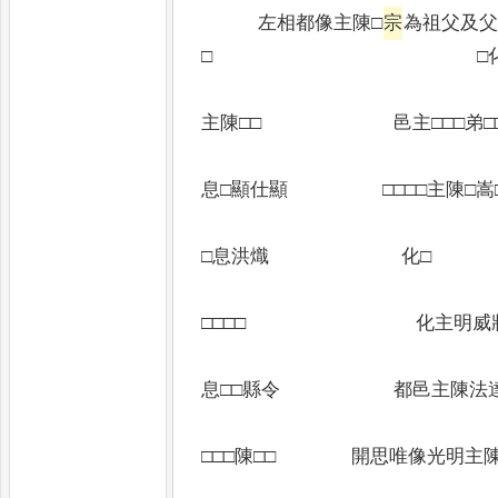
左相都像主陳□
宗
為祖父及
□ □化主□
開菩薩
主陳□□ 邑主□□□弟□
師子主□
息□顯仕顯 □□□□主陳□嵩
金剛主
□息洪熾 化□
鹿王
□□□□ 化主明威將軍□
加葉主
息□□縣令 都邑主陳法達
菩薩主
□□□陳□□ 開思唯像光明主陳長
同息