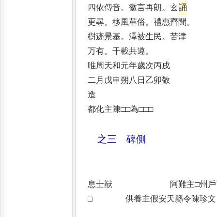
四依傳音
。
徽言再朗
。
玄
誦
更尋
。
移風革俗
。
禮惠齊聞
。
樹迹景基
。
澤被生民
。
苦津
万有
。
千載共遵
。
唯周天和元年歲次丙戌
二月戊申朔八日乙卯敬
造
都化主陳□□為□□□
之三 碑側
息□□息
息士猷 阿難主□州戶曹□
□ 供養主假安天縣令陳珍文
□法像