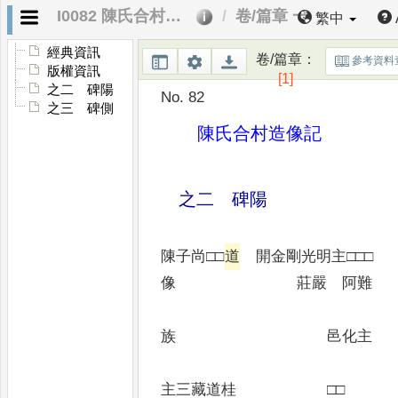
I0082 陳氏合村造像記
卷/篇章 一
繁中
經典資訊
卷/篇章
：
參考資料
版權資訊
[1]
之二 碑陽
No. 82
之三 碑側
陳氏合村造像記
之二 碑陽
陳子尚□□
道
開金剛光明主□□□
像 莊嚴 阿難
邑師三
族 邑化主
開加葉
主三藏道桂 □□