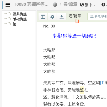
I0080 郭顯邕等造一切經記
卷/篇章 一
繁中
經典資訊
卷/篇章
：
參考資料
版權資訊
[1]
第一
No. 80
郭顯邕等造一切經記
大唯那
大唯那
大唯那
大唯那
夫真宗沖玄
。
法理難尋
。
空湛幽
[1]
非神智通感
。
安能曉
監
往
述
。
慧化津流
。
非文無以傳於萬古
聲教以啓寤
。
上第名儒
。