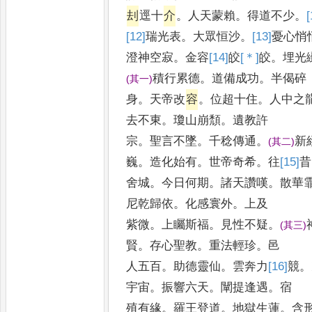
刦
逕十
介
。
人天蒙賴
。
得道不少
。
[
[12]
瑞
光表
。
大眾恒沙
。
[13]
憂
心悄
澄神空寂
。
金容
[14]
皎
[＊]
皎
。
埋光
積行累德
。
道備成功
。
半偈碎
(
其一
)
身
。
天帝改
容
。
位超十住
。
人中之
去不東
。
瓊山崩頹
。
遺教許
宗
。
聖言不墜
。
千稔傳通
。
新
(
其二
)
巍
。
造化始有
。
世帝奇希
。
往
[15]
昔
舍城
。
今日何期
。
諸天讚嘆
。
散華
尼乾歸依
。
化感寰外
。
上及
紫微
。
上矚斯福
。
見性不疑
。
(
其三
)
賢
。
存心聖教
。
重法輕珍
。
邑
人五百
。
助德靈仙
。
雲奔力
[16]
競
。
宇宙
。
振響六天
。
闡提逢遇
。
宿
殖有緣
。
羅王登道
。
地獄生蓮
。
含