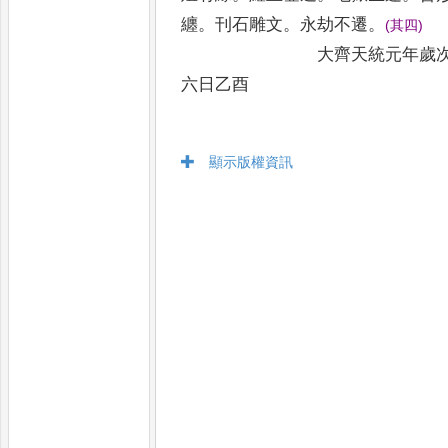
纏
。
刊石雕文
。
永劫不遷
。
(
其四
)
大齊天統元年歲次大梁
六日乙酉
顯示版權資訊