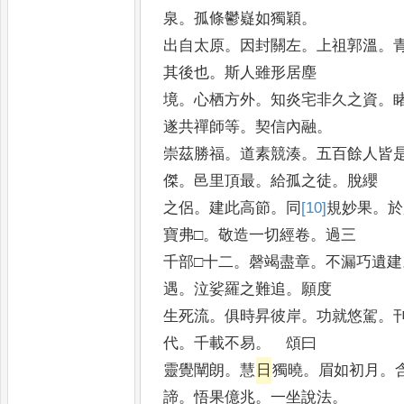
泉
。
孤條鬱嶷如獨穎
。
出自太原
。
因封關左
。
上祖郭溫
。
其後也
。
斯人雖形居塵
境
。
心栖方外
。
知炎宅非久之資
。
遂共禪師等
。
契信內融
。
崇茲勝福
。
道素競湊
。
五百餘人皆
傑
。
邑里頂最
。
給孤之徒
。
脫纓
之侶
。
建此高節
。
同
[10]
規
妙果
。
於
寶弗□
。
敬造一切經卷
。
過三
千部□十二
。
磬竭盡章
。
不漏巧遺建
遇
。
泣娑羅之難追
。
願度
生死流
。
俱時昇彼岸
。
功就悠駕
。
代
。
千載不易
。
頌曰
靈覺闡朗
。
慧
日
獨曉
。
眉如初月
。
諦
。
悟果億兆
。
一坐說法
。