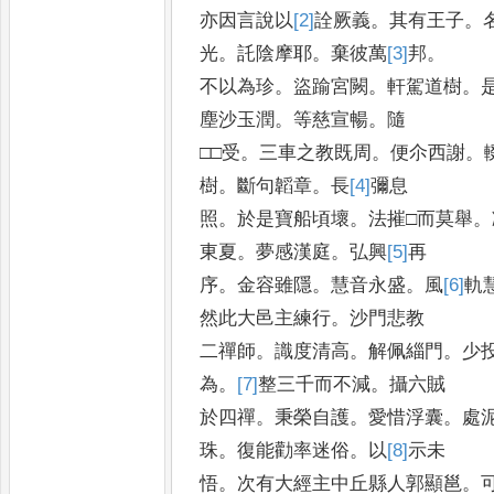
亦因言說以
[2]
詮
厥義
。
其有王子
。
光
。
託陰摩耶
。
棄彼萬
[3]
邦
。
不以為珍
。
盜踰宮闕
。
軒駕道樹
。
塵沙玉潤
。
等慈宣暢
。
隨
□□受
。
三車之教既周
。
便尒西謝
。
樹
。
斷句韜章
。
長
[4]
彌
息
照
。
於是寶船頃壞
。
法摧□而莫舉
。
東夏
。
夢感漢庭
。
弘興
[5]
再
序
。
金容雖隱
。
慧音永盛
。
風
[6]
軌
然此大邑主練行
。
沙門悲教
二禪師
。
識度清高
。
解佩緇門
。
少
為
。
[7]
整
三千而不減
。
攝六賊
於四禪
。
秉榮自護
。
愛惜浮囊
。
處
珠
。
復能勸率迷俗
。
以
[8]
示
未
悟
。
次有大經主中丘縣人郭顯邕
。