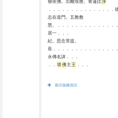
簪依佛
。
出離埃塵
。
青蓮比
淨
．．．．．．．．．．．．．．．
志在道門
。
五教敷
慧
。．．．．．．．．．．．．．
居一
．．．
紀
。
思念菩提
。
長
．．．．．．．．．．．．．．
永傳名諱
．．．
．．
堪
佛
主
王
．．．
顯示版權資訊