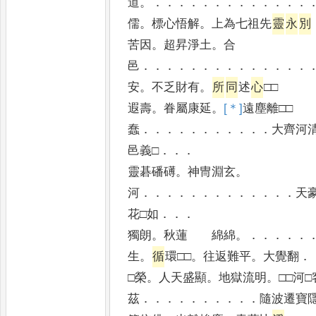
道
。．．．．．．．．．．．．．
儒
。
標心悟解
。
上為七祖先
靈
永
別
苦因
。
超昇淨土
。
合
邑
．．．．．．．．．．．．．．
安
。
不乏財有
。
所
同
述
心
□□
遐壽
。
眷屬康延
。
[＊]
遠
塵離□□
蠢
．．．．．．．．．．．
大齊河
邑義□
．．．
靈碁磻礡
。
神冑淵玄
。
河
．．．．．．．．．．．．．
天
花□如
．．．
獨朗
。
秋蓮 綿綿
。．．．．．
生
。
循
環□□
。
往返難平
。
大覺翻
．
□榮
。
人天盛顯
。
地獄流明
。
□□河□
茲
．．．．．．．．．．
隨波遷寶