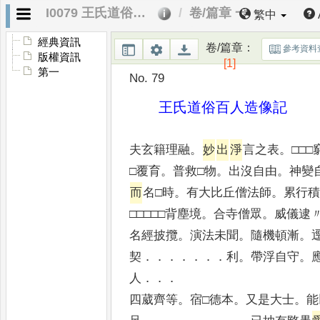
I0079 王氏道俗百人造像記
卷/篇章 一
繁中
經典資訊
卷/篇章
：
參考資料
版權資訊
[1]
第一
No. 79
王氏道俗百人造像記
夫玄籍理融
。
妙
出
淨
言之表
。
□□□
□覆育
。
普救□物
。
出沒自由
。
神變
而
名□時
。
有大比丘僧法師
。
累行
□□□□□背塵境
。
合寺僧眾
。
威儀逮
名經披攬
。
演法未聞
。
隨機頓漸
。
契
．．．．．．．
利
。
帶浮自守
。
人
．．．
四葳齊等
。
宿□德本
。
又是大士
。
能