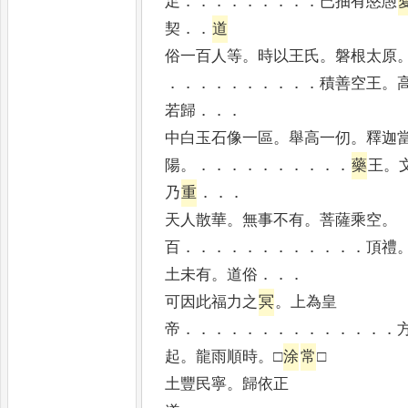
足
．．．．．．．．．
已抽有愍愚
契
．．
道
俗一百人等
。
時以王氏
。
磐根太原
．．．．．．．．．．
積善空王
。
若歸
．．．
中白玉石像一區
。
舉高一仞
。
釋迦
陽
。．．．．．．．．．．
藥
王
。
乃
重
．．．
天人散華
。
無事不有
。
菩薩乘空
。
百
．．．．．．．．．．．．
頂禮
土未有
。
道俗
．．．
可因此福力之
冥
。
上為皇
帝
．．．．．．．．．．．．．．
起
。
龍雨順時
。
□
涂
常
□
土豐民寧
。
歸依正