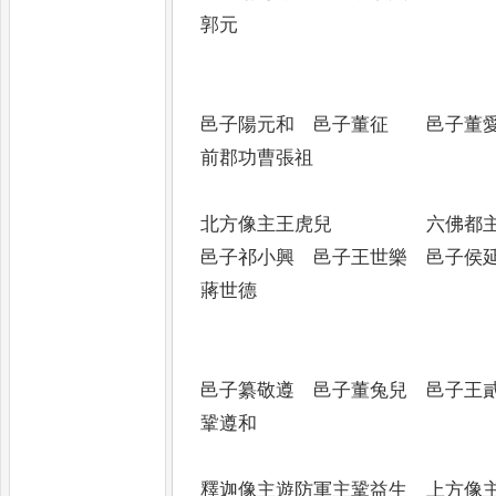
郭元
邑子陽元和 邑子董征 邑
前郡功曹張祖
北方像主王虎兒 六佛都主
邑子祁小興 邑子王世樂 邑
蔣世德
邑子纂敬遵 邑子董兔兒 
鞏遵和
釋迦像主遊防軍主鞏益生 上方