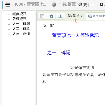
I0067 董黃頭七十人等造像記
卷/篇章 一
繁中
經典資訊
卷/篇章
：
參考資料
版權資訊
[1]
之一 碑陽
No. 67
之二 碑陰
之三 兩側
董黃頭七十人等造像記
之一 碑陽
定光像主
菩薩主前高平縣功曹楊茂并妻 教
和