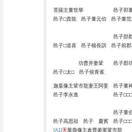
菩薩主董世華 邑
邑子□貴龍 邑子董元伯 邑子董范
邑子部郡
邑子□道喜 邑子楊長訓 邑子前郡
功曹并妻鞏 邑子郡
邑子□太□ 邑子侯青雀
迦葉像主鞏市龍妻王阿姜
邑子李永進 邑子□□□
邑子董
邑子高思祖 邑子 慶賓 邑子□□
[A1]
无
量壽像主倉曹參軍鞏市龍