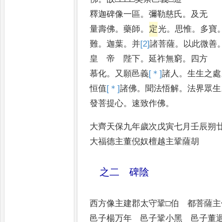
釋迦碑像一區
。
彌勒慈氏
。
及无
量壽佛
。
藥師
。
定
光
。
思惟
。
多寶
難
。
迦葉
。
并
[2]
諸
菩薩
。
以此微善
皇 帝 陛下
。
延祚無窮
。
四方
慕化
。
又願邑義
[＊]
諸
人
。
生生之處
恒值
[＊]
諸
佛
。
聞法悟解
。
法界眾生
發菩提心
。
速致作佛
。
大齊天保九年歲次戊寅七月壬辰朔
大福德主董倪奴檀越主鞏薩胡
之二 碑陰
西方像主建郡太守鞏□伯 
邑子楊万年 邑子鞏小黑 邑