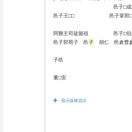
邑子□
邑子王□□ 邑子鞏郭
阿難主司徒懿祖 邑
邑子郭荀子 邑
子
胡仁 邑倉曹參
子邑
董□安
顯示版權資訊