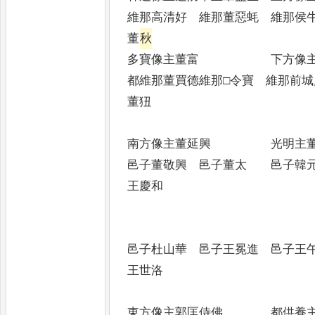
維那高清好 維那董惡蚝 維
董
秋
多寶像主董富 下方
都維那董買德維那□令寶 維那前
董狃
南方像主董延興 光明
邑子董敬興 邑子董太 邑
王慶和
邑子杜山華 邑子王冕進 
王世洛
東方像主郭匡侍佛 都供養