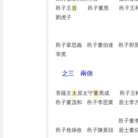
邑子王
豈
邑子董黑 邑子
劉虎子
邑子鞏思義 邑子董伯達 邑
宰黑
之三 兩側
菩薩主
太
原太守
董
黑成 
邑子董茂和 邑子李思業 居士李方
邑子董
邑子焦保收 邑子陳黃頭 居士董