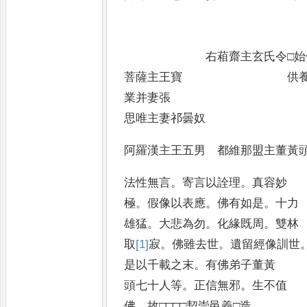
右葙齋主玄氏令
菩薩主王寶 供養主常
業并妻張
思唯主妻祁曇奴
阿羅漢主王五男 都維那盟主董黃
法性無言
。
寄言以詮理
。
真容妙
極
。
假像以表應
。
佛有如是
。
十力
雄猛
。
大悲為勿
。
化緣既周
。
雙林
取
[1]
寂
。
佛雖去世
。
遺留經像訓世
是以千載之末
。
有佛弟子董黃
頭七十人等
。
正信無邪
。
生不值
佛
。
故□□□□契崇邑義□造