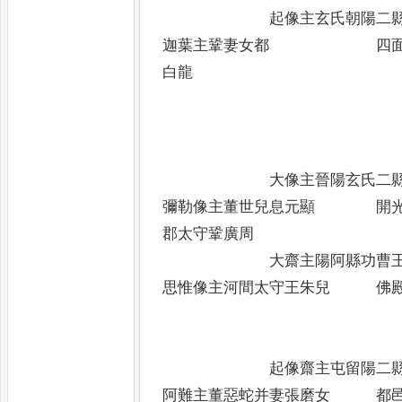
起像主玄氏朝陽二縣
迦葉主鞏妻女都 四面像
白龍
大像主晉陽玄氏二縣令
彌勒像主董世兒息元顯 開光
郡太守鞏廣周
大齋主陽阿縣功曹王
思惟像主河間太守王朱兒 佛殿
起像齋主屯留陽二
阿難主董惡蛇并妻張磨女 都邑