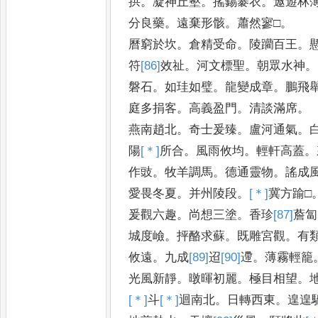
拱
。
凝神丘壑
。
搖錫褰衣
。
遨遊林
分良藥
。
遠棄形骸
。
蕭然寥□
。
曆窮於坎
。
倉精受命
。
陵躪百王
。
符
[86]
效
祉
。
河文標聖
。
朝眾水神
。
磐石
。
如珪如璧
。
龍變成章
。
鵬飛
庭多捐客
。
高義盈門
。
清談滿席
。
燕南趙北
。
奇士爰臻
。
盧河通氣
。
陽
[＊]
所
合
。
風雨攸均
。
輕軒高蓋
。
作豉
。
牧羊調馬
。
德通靈物
。
謠成
愛畏冬夏
。
并州陵段
。
[＊]
冀
方踰□
爰觀六趣
。
尚想三塗
。
香珍
[87]
薝
匐
城度嶮
。
抨酪求蘇
。
既雕宮觀
。
有
攸遠
。
九成
[89]
迢
[90]
遰
。
薄霧輕籠
光風新靜
。
暾暉初麗
。
極目相望
。
[＊]
斗
[＊]
迴
南北
。
日轉西東
。
遑遑