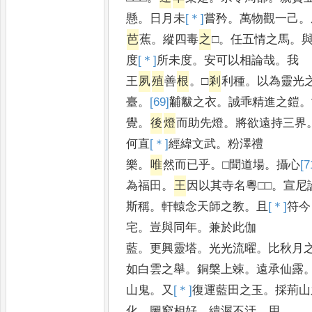
懸
。
日月未
[＊]
嘗
矜
。
萬物觀一己
。
芭
蕉
。
縱四毒
之
□
。
任五情之馬
。
度
[＊]
所
未度
。
安可以相論哉
。
我
王
夙
殖
善
根
。
□
剎
利種
。
以為靈光
臺
。
[69]
黼
黻之衣
。
誠乖精進之鎧
。
覺
。
後
燈
而助先燈
。
將欲遠持三界
何直
[＊]
經
緯文武
。
粉澤禮
樂
。
唯
然而已乎
。
□聞道場
。
攝心
[7
為福田
。
王
因以其寺名粵□□
。
宣尼
斯稱
。
軒轅念天師之教
。
且
[＊]
符
今
宅
。
豈與同年
。
兼於此伽
藍
。
更興靈塔
。
光光流曜
。
比秋月
如白雲之舉
。
銅槃上竦
。
遠承仙露
山鬼
。
又
[＊]
復
運藍田之玉
。
採荊山
化
。
圖窮相好
。
繢渥不汙
。
用