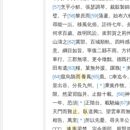
[57]
烹
乎小鮮
。
張瑟調琴
。
裁縠製錦
璧
。
子
[58]
黎
庶而
[59]
蒲
蘆
。
始布六
尋能一䛀
。
移風化俗
。
詎待七年
。
何求百歲
。
政明民訟
。
蚩郭賀之荊
山濤之
[62]
冀
部
。
百城順軌
。
四時感
意
。
綱目如旨
。
寧復二縣不雨
。
方
車行
。
三郡無堪
。
更令徵黜
。
德既
田有遺
[63]
糧
。
菓無外援
。
蹍虺
[＊]
[64]
窺
烏鵲
而
養
鳳
[65]
凰
。
□車迄今
皇出谷
。
分長九州
。
[＊]
秉
旄作牧
。
限
。
然梁習臨并
。
止餘十載
。
[66]
神
一年
。
恐須
[＊]
正
階台
。
載馳綸
[67]
天門而難
止
。
臥
道興□
。
望雲車而
相告
。
萬里
[＊]
所
以先憂
。
尋夫羊公
□□□
。
連
率
梁楚
。
宗令周邵
。
親賢