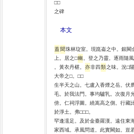
□□
之碑
本文
蓋
聞
珠林琁室
。
現崑崙之中
。
銀闕
上
。
居之□
幽
。
登之乃靈
。
逐雨隨
。
黃衣丹椹
。
亦
非四
類
之味
。
況□
大帝之□
。
□□
生半天之山
。
七盧入香煙之岳
。
伏
毛
。
於我法門
。
事均驢乳
。
次復月
傍
。
仁祠浮圖
。
繞嵩高之側
。
行藏
於淨土
。
弗□□□
。
罕逢濡足
。
及於金臺羅漢
。
遠住東
家西域
。
承風問道
。
此實闕如
。
豈