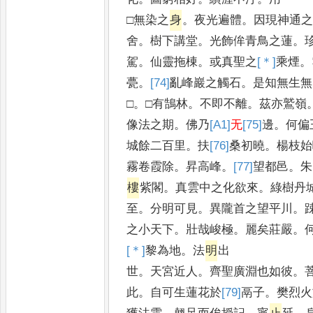
□無染之
身
。
夜光遍體
。
因現神通
舍
。
樹下講堂
。
光飾侔青鳥之蓮
。
駕
。
仙靈拖棟
。
或真聖之
[＊]
乘
煙
。
甍
。
[74]
亂
峰巖之觸石
。
是知無生無
□
。
□有鵠林
。
不即不離
。
茲亦鷲嶺
像法之期
。
佛乃
[A1]
无
[75]
邊
。
何偏
城餘二百里
。
扶
[76]
桑
初曉
。
楊枝始
霧卷霞除
。
昇高峰
。
[77]
望
都邑
。
朱
樓
紫閣
。
真雲中之化欲來
。
綠樹丹
至
。
分明可見
。
異隴首之望平川
。
之小天下
。
壯哉峻極
。
麗矣莊嚴
。
[＊]
黎
為地
。
法
明
出
世
。
天宮近人
。
齊聖廣淵也如彼
。
此
。
自可生蓮花於
[79]
鬲
子
。
樊烈火