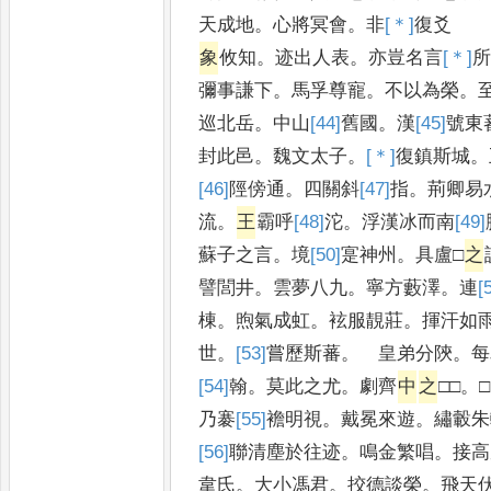
天成地
。
心將冥會
。
非
[＊]
復
爻
象
攸知
。
迹出人表
。
亦豈名言
[＊]
彌事謙下
。
馬孚尊寵
。
不以為榮
。
巡北岳
。
中山
[44]
舊
國
。
漢
[45]
號
東
封此邑
。
魏文太子
。
[＊]
復
鎮斯城
。
[46]
陘
傍通
。
四關斜
[47]
指
。
荊卿易
流
。
王
霸呼
[48]
沱
。
浮漢冰而南
[49]
蘇子之言
。
境
[50]
寔
神州
。
具盧□
之
譬閭井
。
雲夢八九
。
寧方藪澤
。
連
[
棟
。
煦氣成虹
。
袨服靚莊
。
揮汗如
世
。
[53]
嘗
歷斯蕃
。
皇弟分陝
。
每
[54]
翰
。
莫此之尤
。
劇齊
中
之
□□
。
□
乃褰
[55]
襜
明視
。
戴冕來遊
。
繡轂朱
[56]
聯
清塵於往迹
。
鳴金繁唱
。
接高
韋氏
。
大小馮君
。
挍德談榮
。
飛天