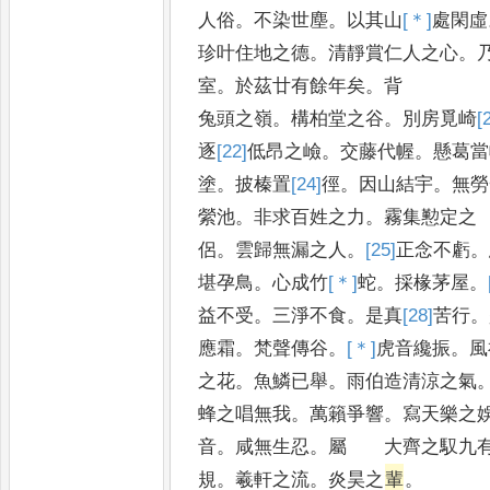
人俗
。
不染世塵
。
以其山
[＊]
處
閑虛
珍叶住地之德
。
清靜賞仁人之心
。
室
。
於茲廿有餘年矣
。
背
兔頭之嶺
。
構柏堂之谷
。
別房覓崎
[
逐
[22]
低
昂之嶮
。
交藤代幄
。
懸葛當
塗
。
披榛置
[24]
徑
。
因山結宇
。
無勞
縈池
。
非求百姓之力
。
霧集懃定之
侶
。
雲歸無漏之人
。
[25]
正
念不虧
。
堪孕鳥
。
心成竹
[＊]
蛇
。
採椽茅屋
。
益不受
。
三淨不食
。
是真
[28]
苦
行
。
應霜
。
梵聲傳谷
。
[＊]
虎
音纔振
。
風
之花
。
魚鱗已舉
。
雨伯造清涼之氣
蜂之唱無我
。
萬籟爭響
。
寫天樂之
音
。
咸無生忍
。
屬 大齊之馭九
規
。
羲軒之流
。
炎昊之
輩
。