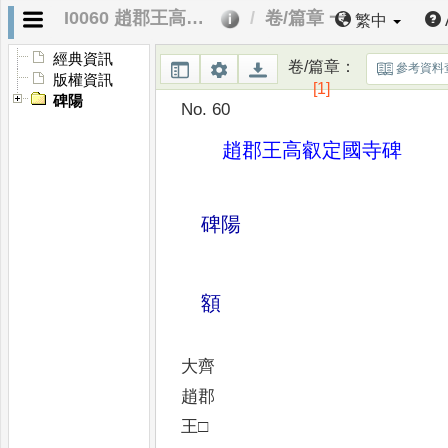
I0060 趙郡王高叡定國寺碑
卷/篇章 一
繁中
經典資訊
卷/篇章
：
參考資料
版權資訊
[1]
碑陽
No. 60
趙郡王高叡定國寺碑
碑陽
額
大齊
趙郡
王□