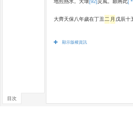
地煎熱水
。
天壞
[92]
災
風
。
願將此
[
大齊天保八年歲在丁丑
二
月
戊辰十
顯示版權資訊
目次
卷/篇章