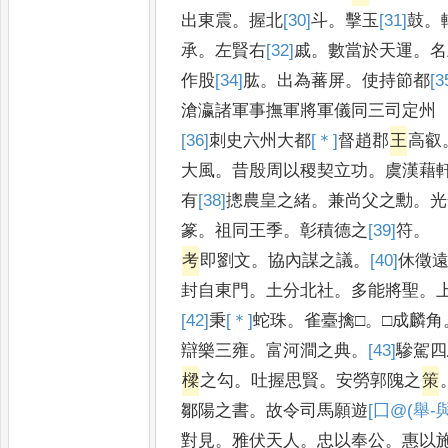
出東震
。
握北
[30]
斗
。
擊玉
[31]
鼓
。
承
。
左賢右
[32]
戚
。
數當於天運
。
名
作股
[34]
肱
。
出為蕃屏
。
使持節都
[3
滄瀛諸軍事撫軍將軍儀同三司定州
[36]
刺
史六州大都
[＊]
督
趙郡
王
高叡
大風
。
昔殷周以稷契立功
。
虞漢藉
有
[38]
摠
農皇之緒
。
兼尚父之勳
。
光
篆
。
祖同王季
。
彰積德之
[39]
符
。
考
即劉文
。
協內謀之議
。
[40]
休
徵
封自東門
。
土分北社
。
多能將聖
。
[42]
秉
[＊]
蛇
珠
。
雀臺擒□
。
□成麟角
辯樂三雍
。
富河澗之典
。
[43]
驂
駕四
樑
之勾
。
吐握思賢
。
安勞郭隗之
策
鄒陽之書
。
故令司馬願遊
[囗@(舉-與
對見
。
雅伏天人
。
忠以奉公
。
惠以施