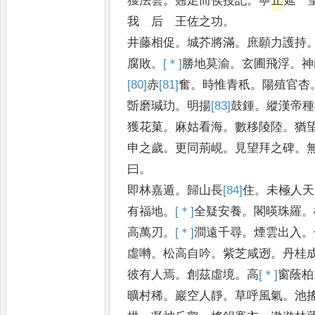
獲法雲
。
翹足而俟授記
。
寧
止
延 
我 后 王佐之功
。
井藤相促
。
城芥將滿
。
庶願力護持
腐敗
。
[＊]
勝
地莫渝
。
玄圃飛浮
。
神
[80]
赤
[81]
奮
。
時惟青秖
。
陽殖官杏
斲
磨瑊玏
。
明揚
[83]
鼓
鍾
。
縱漢帝種
獲花菓
。
麻姑看海
。
數移陵陸
。
猶
申之歲
。
更同荊峴
。
見望拜之碑
。
曰
。
即林嘉遁
。
歸山長
[84]
住
。
未極人天
有福地
。
[＊]
全
疑安養
。
閣暎珠羅
。
高萬刃
。
[＊]
澗
遠千尋
。
煙雲出入
。
虛囀
。
松高自吟
。
紫芝咸迾
。
丹桂成
彼有人焉
。
創茲虛境
。
高
[＊]
窗
蔭柏
曠村稀
。
巖空人靜
。
草呼風氣
。
池