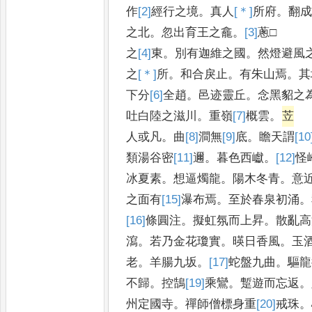
作
[2]
經
行之境
。
真人
[＊]
所
府
。
翻
之北
。
忽出育王之龕
。
[3]
蔥
□
之
[4]
東
。
別有迦維之國
。
然燈避風
之
[＊]
所
。
和合戾止
。
有朱山焉
。
其
下分
[6]
全
趙
。
邑迹靈丘
。
念黑貂之
吐白陸之滋川
。
重嶺
[7]
概
雲
。
苙
人或凡
。
曲
[8]
澗
無
[9]
底
。
瞻天謂
[10
類湯谷密
[11]
邇
。
暮色西巘
。
[12]
怪
冰夏素
。
想逼燭龍
。
陽木冬青
。
意
之面有
[15]
瀑
布焉
。
至於春泉初涌
。
[16]
條
圓注
。
擬虹氛而上昇
。
散亂高
瀉
。
若乃金花瓊實
。
暎日香風
。
玉
老
。
羊腸九坂
。
[17]
蛇
盤九曲
。
驅龍
不歸
。
控鵠
[19]
乘
鸞
。
蹔遊而忘返
。
州定國寺
。
禪師僧標身重
[20]
戒
珠
。