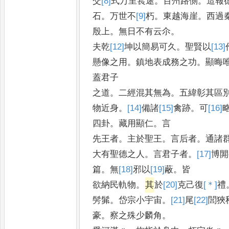
交
[8]
式
万里萇途
。
百州路側
。
造報
石
。
万世不
[9]
朽
。
東越海崖
。
西過
殷
上
。
無日不有云尒
。
夫乾
[12]
坤
以簡易可久
。
聖賢以
[13]
懸像之用
。
鎮地表成務之功
。
顯晦
蓋君子
之道
。
二經混其無為
。
五緯彰其區
物近身
。
[14]
備
諸
[15]
禽
跡
。
可
[16]
四卦
。
藏用顯仁
。
言
先王者
。
主於聖王
。
言后者
。
通諸
大有聖德之人
。
言君子者
。
[17]
博
閞
篇
。
無
[18]
邪
以
[19]
蔽
。
皆
欲納民軌物
。
其
於
[20]
克
己復
[＊]
禮
髣髴
。
岱宗小宇宙
。
[21]
尾
[22]
閭
狹
豪
。
察之殊少麟角
。