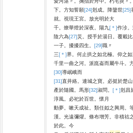
愛河湛〃
。
掬指於舟中
。
朽宅炎〃
下
。
方知誓願
[24]
剋
成
。
降鑒世
[25]
就
。
視現王宮
。
放光明於大
千
。
燎華燈於深夜
。
陽九
[＊]
作
沴
。
陰
六為
[27]
災
。
授手於湯日
。
覆載比
一子
。
擾擾四生
。
[29]
職
〃
三
[＊]
界
。
何止拱之如北極
。
仰之如
千里一曲之河
。
派崑崙而屬牛斗
。
[30]
導
岷峨而
[31]
直
井絡
。
連城之寶
。
必挺於楚山
產於隨國
。
馬形
[32]
淑
問
。
[＊]
剋
昌
淳風
。
必祀於百世
。
懷月
動夢
。
嗽天成祉
。
類任姒之興周
。
漢
。
光遠彌燿
。
條布增芳
。
非積祜
於此
。
今