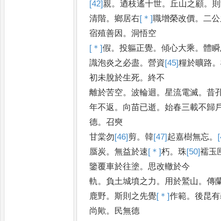
[42]
親
。
迺枝遙十世
。
丘山之顧
。
則
清階
。
鄉居右
[＊]
職
增榮改價
。
二公
宿殖善因
。
洞悟空
[＊]
假
。
投軀正覺
。
傾心大乘
。
體瞬
識泡炎之必盡
。
營資
[45]
糧
於曠路
。
初未脫於生死
。
終不
離於苦空
。
波輪迴
。
星流電滅
。
昔
年不返
。
向苗已逝
。
始春三載不歸
德
。
召奭
甘棠勿
[46]
剪
。
韓
[47]
起
嘉樹無忘
。
蜃
炭
。
無益於速
[＊]
朽
。
珠
[50]
襦
玉
鑒覆車於往塗
。
思改轍於今
軌
。
負土城墳之力
。
用於鷲山
。
傳
鹿野
。
斯則之先覺
[＊]
作
範
。
後昆有
尚歟
。
民無德