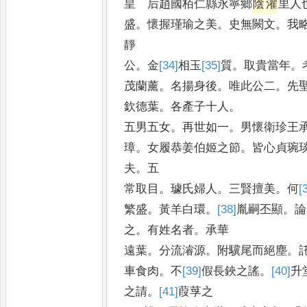
皇 后趙國栢仁縣永寧鄉
陰
灌
里人
盛
。
懷握瑾瑜之美
。
史無闕文
。
我
靜
公
。
金
[34]
相
玉
[35]
質
。
取貴當年
。
茂蘭薰
。
名揚身後
。
唯此公二
。
先
欽德葉
。
各產子十人
。
五男五女
。
再世如一
。
男懷衛珍王
璋
。
女履恭姜伯姬之節
。
皆心貞琬
夫
。
五
常取目
。
璩氏婦人
。
三賢擅美
。
何
[
繁盛
。
黃羊白環
。
[38]
胤
嗣丕顯
。
論
之
。
有姓名者
。
承華
遠葉
。
分流濬源
。
附驥尾而絕塵
。
車食肉
。
不
[39]
假
長鋏之謠
。
[40]
升
之請
。
[41]
葭
莩之