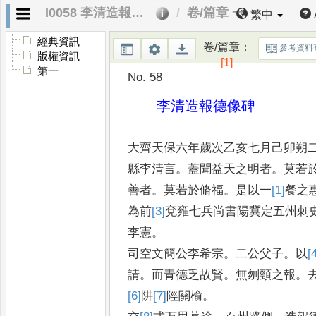
I0058 李清造報德像碑
卷/篇章 一
繁中
經典資訊
卷/篇章
：
參考資料
版權資訊
[1]
第一
No. 58
李清造報德像碑
大齊天保六年歲次乙亥七月己卯朔
縣李清言
。
蓋聞益天之明者
。
莫若
善者
。
莫若於脩福
。
是以一
[1]
餐
之
為前
[3]
兗
雍七兵尚書陽冀定五州刺
李憲
。
司空文簡公李希宗
。
二公父子
。
以
[
請
。
而青德乏故賢
。
無刎頸之報
。
[6]
阱
[7]
陘
關榆
。