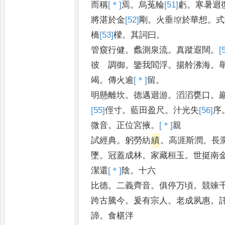
而稱
[＊]
焉
。
烏菟輪
[51]
虧
。
寒暑迴
將湛於金
[52]
剛
。
火垂㙩於華想
。
式
橋
[53]
樑
。
其詞曰
。
管窺行健
。
蠡測泉流
。
真蹤遐闊
。
[
彼 調御
。
鑒我閻浮
。
揚舲沸海
。
竭
。
傳火逾
[＊]
留
。
明懸離坎
。
德邁迴游
。
滔滔甕口
。
[55]
俓
寸
。
藍田盈尺
。
汁光失
[56]
序
微音
。
正位宮掖
。
[＊]
親
試經典
。
躬勞紡
績
。
高涯斯潤
。
長
墜
。
冠蓋成林
。
家藏桓玉
。
世挺南
潔還
[＊]
陰
。
十六
比德
。
二義齊音
。
俱停万頃
。
競竦
跨古騰今
。
爰有宗人
。
老成夙惠
。
諦
。
食椹泮