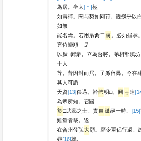
為居
。
坐太
[＊]
極
如壽禪
。
闇与契如同苻
。
巍巍乎以
如無
能名焉
。
若用梟禽二
虜
。
必如指掌
寬侍歸順
。
是
以廣□嚮豪
。
立為督將
。
弟相部鎮坊
十人
等
。
昔因封而居
。
子孫留禺
。
今在
其人可謂
天資
[13]
傑
邁
。
幹
飾
明□
。
圓
弓
連
[1
為帝所知
。
召國
於
□武藝之士
。
實
自
孤
絕一時
。
[15]
難量者哉
。
遂
在合州發弘
大
願
。
願令軍侶行還
。
尋
[16]
就
。