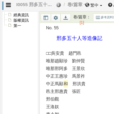
I0055 邢多五十人等造像記
卷/篇章 一
繁中
經典資訊
卷/篇章
：
參考資料
版權資訊
[1]
第一
No. 55
邢多五十人等造像記
□□吳安貴 趙門邑
唯那趙顯珍 劉仲賢
唯那邢阿多 王景欣
中正王惠珍 馬景祚
中正馬顯
和
邢洪貴
邑主邢惠貴 張匠
邢伯觀
王洛奴