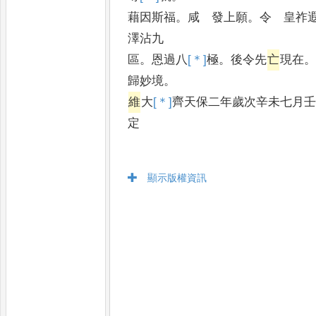
藉因斯福
。
咸 發上願
。
令 皇祚遐
澤沾九
區
。
恩過八
[＊]
極
。
後令先
亡
現在
歸妙境
。
維
大
[＊]
齊
天保二年歲次辛未七月
定
顯示版權資訊