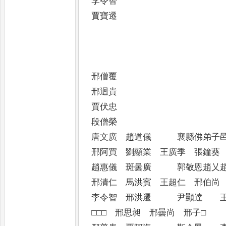
李令智
賈寶遷
邢僧覆
邢迴貴
賈伏忠
段僧榮
唐文廣 趙道儀 襄縣佛弟子
邢阿買 劉顯業 王廣季 張鐘葵
趙惠儀 斑曇廣 郭敬恩趙乂
邢清仁 馬洪賓 王超仁 邢伯尚
李令智 邢洪遷 尹顯達 王
□□□ 邢思昶 邢曇尚 邢子□