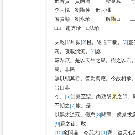
邢普貴 賈阿海 靳令鳳 
李阿悅 劉顯仲 邢阿桃
智貴顯 劉永珍 解
顯
□ □
□□ 趙秀珍 □法珍
夫乾
[1]
坤
振
[2]
極
。
遂通三裁
。
[3]
靈
闢
。
覆載潤流
。
[4]
蠢
茲犁庶
。
是以天生之民
。
樹之以君
民
。
非民
無以顯其君
。
聲動嚮應
。
今故相承
出自非
今
。
[5]
堂
堯至聖
。
尚致阪
泉
之師
。
不期之
[7]
旅
。
是
以黑太逋寇
。
假息
[8]
關
壟
。
侯景拔
[9]
竊
之徒
。
敢
[10]
窺
問鼎
。
今我大
[11]
齊
。
咨天心