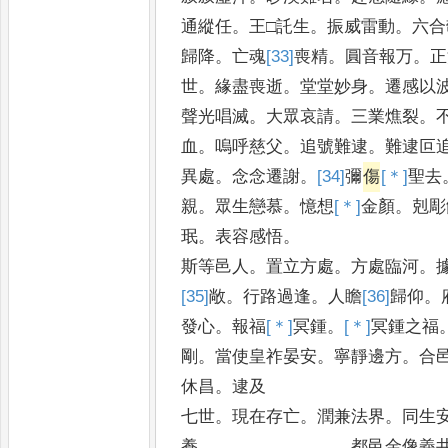
通縱任
。
王□託生
。
振威雷動
。
六合
歸降
。
亡魂
[33]
喪
精
。
圓音報万
。
正
世
。
緣盡喪逝
。
堂堂妙身
。
遷感以
聲光唱滅
。
大眾哀請
。
三業燋裂
。
血
。
嗚呼慈父
。
追號難逮
。
難逮叵
異處
。
念念遷謝
。
[34]
彌
傷
[＊]
聖
去
親
。
眾生戀慕
。
憶想
[＊]
金
顏
。
剋彫
珉
。
表容感悟
。
斯等邑人
。
置立方處
。
方處臨河
。
[35]
敞
。
行路過逢
。
人瞻
[36]
歸
仰
。
發心
。
報福
[＊]
冥
鍾
。
[＊]
冥
鍾之福
剛
。
當使皇祚晏安
。
寧靜邊方
。
合
休
昌
。
逮及
七世
。
現在存亡
。
潤兼法界
。
同生
養
。
都邑金像義井主長