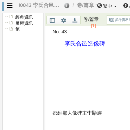
I0043 李氏合邑造像碑
卷/篇章 一
繁中
經典資訊
卷/篇章
：
參考資料
版權資訊
[1]
第一
No. 43
李氏合邑造像碑
都維那大像碑主李顯族