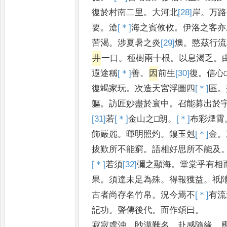
復於村南二里
。
大河北
[28]
岸
。
万路
要
。
滄
[＊]
海
之賓攸攸
。
伊洛之客亦
苦渴
。
涉夏暑之炎
[29]
燠
。
愍茲行流
井
一口
。
種樹兩十根
。
以息渴乏
。
遐途稱
[＊]
善
。
因
前生
[30]
復
。
信心
復竭家玩
。
次造天宮浮圖四
[＊]
區
。
軀
。
訪匠妙盡於寰中
。
召能募出於
[31]
若
[＊]
金
山之□朗
。
[＊]
布
彩煙霄
飾嚴麗
。
暉明照灼
。
鏤玉剋
[＊]
金
。
拔歎所不能窮
。
語相好思所不能及
[＊]
若
須
[32]
彌
之顯海
。
堂棠乎有相
果
。
須達未足為殊
。
得報獲益
。
祇
古者尚存名竹帛
。
況今焉不
[＊]
有
流
記功
。
聲傳後代
。
而作頌曰
。
寂寂虛沖
。
眇漠難名
。
赴感隨緣
。