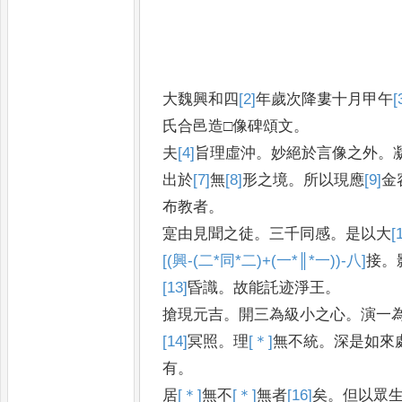
大魏興和四
[2]
年
歲次降婁十月甲午
[
氏合邑造□像碑頌文
。
夫
[4]
旨
理虛沖
。
妙絕於言像之外
。
出於
[7]
無
[8]
形
之境
。
所以現應
[9]
金
布
教者
。
寔由見聞之徒
。
三千同感
。
是以大
[
[(興-(二*同*二)+(一*║*一))-八]
接
。
[13]
昏
識
。
故能託迹淨王
。
搶現元吉
。
開三為級小之心
。
演一
[14]
冥
照
。
理
[＊]
無
不統
。
深是如來
有
。
居
[＊]
無
不
[＊]
無
者
[16]
矣
。
但以眾