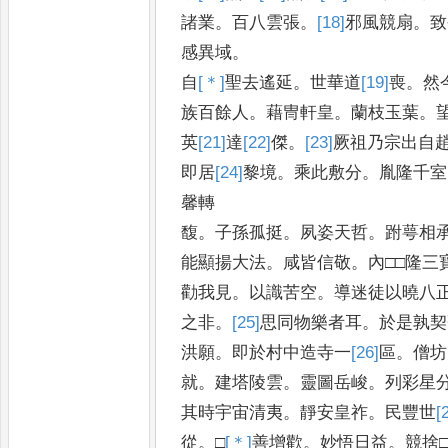
諸業
。
百八雲張
。
[18]
邪
風競扇
。
致
感異域
。
自
[＊]
聖
去遙延
。
世華道
[19]
喪
。
然
族百餘人
。
藉冑軒皇
。
蘭枝玉葉
。
英
[21]
達
[22]
傑
。
[23]
厥
祖乃宗出自
即居
[24]
黎
境
。
乘此敷分
。
胤隆千室
馨轉
馥
。
子孫孤挺
。
夙姿天哲
。
跗萼相
能顯揚大法
。
咸皆信敬
。
內□□隆三
勸我見
。
以識苦空
。
導迷徒以曉八
之非
。
[25]
思
同物樂者耳
。
於是孰契
洪願
。
即於村中造寺一
[26]
區
。
僧坊
就
。
建塔陵雲
。
靈圖岳峻
。
列彩星
其時宇宙清夷
。
靜安皇祚
。
民豐世
[
從
。
□
[＊]
善
增歡
。
妙悟日益
。
競捨□