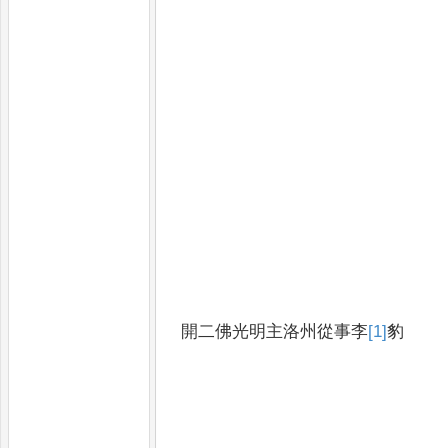
開二佛光明主洛州從事李
[1]
豹