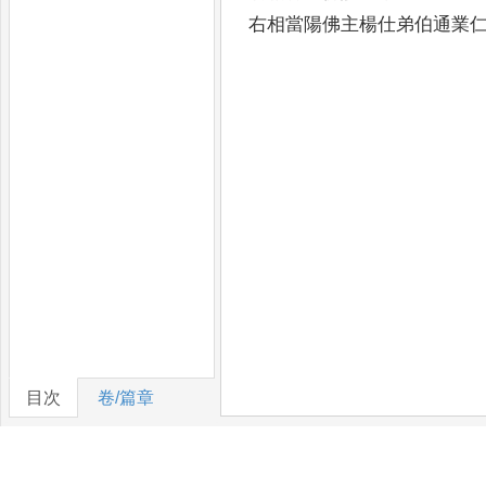
右相當陽佛主楊仕弟伯通業
目次
卷/篇章