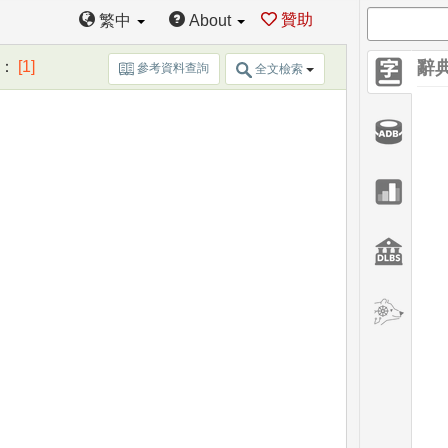
贊助
繁中
About
：
[1]
辭
參考資料查詢
全文檢索