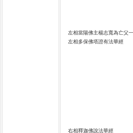
左相當陽佛主楊志寬為亡父
左相多保佛塔證有法華經
右相釋迦佛說法華經