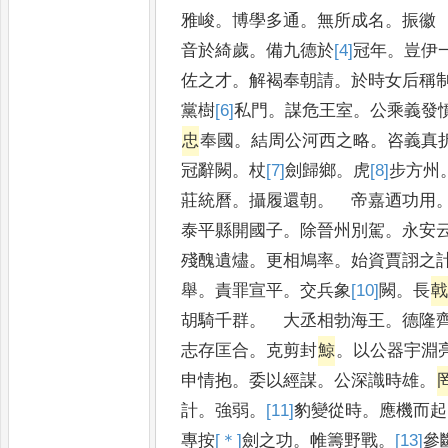
雅峻
。
博學多通
。
無所成名
。
振徽
音於綺歲
。
備九德於
[4]
冠
年
。
豈伊
佐之才
。
解褐奉朝請
。
於時女后稱
黨樹
[6]
私
門
。
謀危王室
。
公乘義發
忠
奉國
。
結周公河西之略
。
咨義真
冠
辭闕
。
杖
[7]
劍
歸鄉
。
虎
[8]
步
方州
莊
統曆
。
攝履還朝
。
帝嘉迺功用
泰平縣開國子
。
除晉州別駕
。
永安
殘醜遺燼
。
更相鳩率
。
始資賈詡之
舉
。
責罪宣平
。
交兵象
[10]
闕
。
長
胡騎千群
。
大丞相勃海王
。
德隆
志存匡合
。
克剪封
鯨
。
以公器宇淵
申情抱
。
委以經謀
。
公深識時雄
。
計
。
強弱
。
[11]
豹
變從時
。
應機而起
專按
[＊]
劍
之功
。
帷籌野戰
。
[13]
參