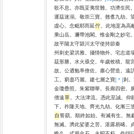
歌不息
。
亦既芟夷世難
。
功濟生民
運茲迷溺
。
敬崇三寶
。
翹翥九劫
。
虛心
。
念毗耶而延
佇
。
此地寔為高
乘山岳
。
邇帶池閣
。
惟金剛之妙宅
故平陽太守潁川太守使持節秦
州刺史梁洪雅
。
攝情物外
。
宅志道
茲形勝
。
水火亟交
。
年歲攸積
。
龍
故
。
公迺勉率僚佐
。
肅心營造
。
遠
工
。
窮盡巧麗
。
建七層之寶
[＊]
剎
。
金瓊疊照
。
朱紫聯華
。
長廊四密
。
僧遠
萃
。
大法津流
。
憑此至誠
。
仰
下
。
祚隆天地
。
齊光九劫
。
化漸三
自
誓勗
。
順終如始
。
有滅有生
。
無
無滅
。
濟此娑婆之苦
。
湛露易晞
。
惟久
。
式裁金石
。
永昭不朽
。
作頌