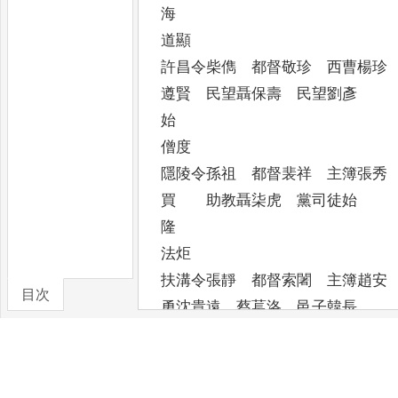
海 臨潁
道顯
許昌令柴儁 都督敬珍 西
遵賢 民望聶保壽 民望劉彥
始 潁川
僧度
隱陵令孫祖 都督裴祥 主
買 助教聶柒虎 黨司徒始
隆 許昌
法炬
扶溝令張靜 都督索闍 主
目次
勇沈貴遠 蔡萇洛 邑子韓長
卷/篇章
茂 陽翟
道希
州都陳始和 都督薛賓邑子