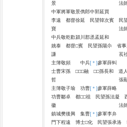
景 法師晉州
中軍將軍敬景儁郎中郭
李遠 都督徐延 民望韓次賓 民
寶 法師司徒
中兵敬乾歡潁川郡丞孟
姚泰 都督□賓 民望孫陽尒 省事
謙 萇社縣維
主簿敬頻 中兵
[＊]
參
軍
士曹宋孫 □□□融 □□孫長和 道
哲 張顯公寺
主簿敬子瑜 功曹
[＊]
參
軍
功曹鄒卓 都□□祖 民望孫法凝 
徽 法師寧國
鎮城樊後興 集曹
[＊]
參
軍
門下程遠 博士□化 民望張承洛 