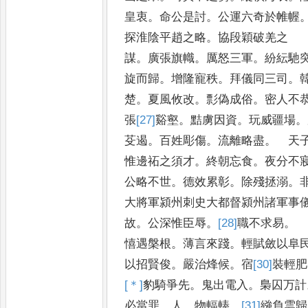
皇衷
。
命公是討
。
公運六奇於帷幄
探淮陰平趙之略
。
協段穎破羌之
謀
。
廣張旗幟
。
厲怒三軍
。
紛紜馳
旋而歸
。
增隆寵秩
。
拜儀同三司
。
楚
。
夏風攸改
。
彯偽成俗
。
密人不
張
[27]
谿
壑
。
黠虜因資
。
玩威疆場
。
芟遏
。
百姓彫傷
。
流離略盡
。
天子
惟邊祏之須才
。
終朝忘食
。
夜分不
公略不世
。
德效累彰
。
除殘拯溺
。
大將軍潁州刺史大都督潁州諸軍事
故
。
公深惟臣辱
。
[28]
職
不求易
。
憘遇槃根
。
薄言來踐
。
輕賦斂以阜
以招賢俊
。
嚴治烽候
。
宿
[30]
裝
輕肥
[＊]
豹
騎爭先
。
鬼出電入
。
梟囚万計
必當罪
。
人
。
物輻輳
。
[31]
繈
負雲歸