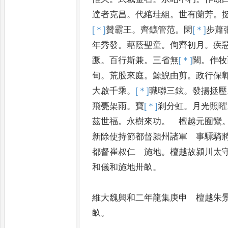
達者克昌
。
代綰珪組
。
世有蘭芳
。
[＊]
贊
霸王
。
齊鑣管范
。
閑
[＊]
步
蕭
年秀發
。
藉蔭聖童
。
侚齊初月
。
疾
蹶
。
百行斯兼
。
三省無
[＊]
闕
。
作牧
甸
。
荒股來庭
。
鯨鯢由剪
。
政行保
大啟千乘
。
[＊]
職
聯三鉉
。
發揚拯壓
飛甍架雨
。
寶
[＊]
剎
分虹
。
月光照曜
茲世福
。
永樹來功
。
檀越元囿鸞
新除使持節都督潁州諸軍 事驃騎
都督崔叔仁 施地
。
檀越故潁川太
和儀和施地卅畝
。
維大魏興和二年龍集庚申 檀越朱
畝
。