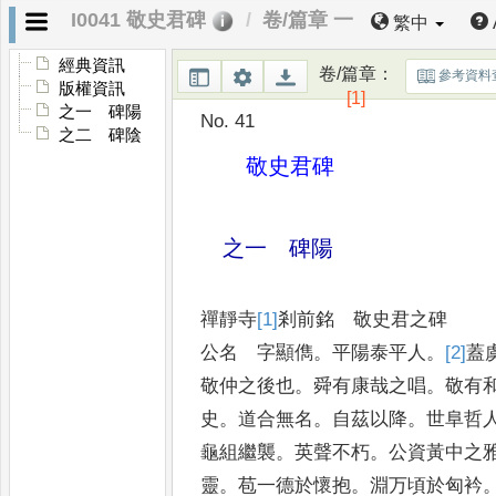
I0041 敬史君碑
卷/篇章 一
繁中
經典資訊
卷/篇章
：
參考資料
版權資訊
[1]
之一 碑陽
No. 41
之二 碑陰
敬史君碑
之一 碑陽
禪靜寺
[1]
剎
前銘 敬史君之碑
公名 字顯儁
。
平陽泰平人
。
[2]
蓋
敬仲之後也
。
舜有康哉之唱
。
敬有
史
。
道合無名
。
自茲以降
。
世阜哲
龜組繼襲
。
英聲不朽
。
公資黃中之
靈
。
苞一德於懷抱
。
淵万頃於匈衿