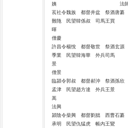
姨 法師寧國
萇社令魏族 都督井盆 祭
難阤 民望韓係叔 司馬王買
暉 法師
僧慶
許昌令楊悅 都督敬世 祭
季業 民望韓海華 外兵司馬
景 法師
僧景
臨潁令郭叔 都督郝沖 祭
孟津 民望趙方達 外兵王景
嵩 元領
法興
潁陰令柴興 都督劉朏 西
承明 民望仇猛虎 帳內王鸞