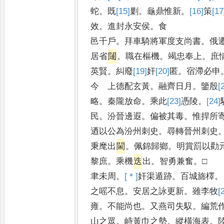
蛇
。
既
[15]
剿
。
龜鼎惟新
。
[16]
策
[17
效
。
進封永安侯
。
食
邑千戶
。
拜車騎將軍度支尚書
。
俄
居省
闥
。
職在樞機
。
竭忠奉上
。
庶
英賢
。
糾廢
[19]
奸
[20]
匿
。
宿滯必申
今 上德配玄黃
。
融齊日月
。
鑒殷
[
略
。
秦隴放命
。
乘此
[23]
憑
陵
。
[24]
民
。
汾晉邊遐
。
偏被其毒
。
惟捍所
迺以公為汾州刺史
。
尋轉晉州刺史
秉麾出
閫
。
佩錦歸鄉
。
明賞罰以勸
黎庶
。
乘機
迭
出
。
智勇兼奮
。
□
聿未周
。
[＊]
奸
渠遁跡
。
百城旆檡
。
之嗂不息
。
安居之詠更新
。
雖李牧
[
雍
。
不能尚也
。
又燕司失馭
。
編荒
山之眾
。
峙黃巾之勢
。
縱橫海表
。