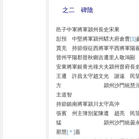
之二 碑陰
邑子中軍將軍潁州長史
彭預 中堅將軍潁州驃大府倉曹
[1]
賈充 持節假征西將軍平西將軍陽
晉州平陽郡晉秋鄉吉遷里人敬鴻顯
安東將軍銀青光祿大夫潁州督府長
王遷 許昌太守趙文光 謝遠 民
方 潁州沙門統慧元
主道智
持節鎮南將軍潁川太守
張賓 州主簿別駕陳遵 趙亮 民
猛 潁州沙門統曇永
那慧
[＊]
蓋