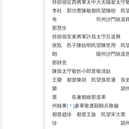
持節假征西將軍太中大夫陽翟太
李柱 郡功曹陳敬都民望陳樹 民
奇 司州沙門統道鐔
那慧生
持節假安東將軍許昌太守
瘐翫 邑子陳始明民望陳世用 民
朗 陽州沙門統道慈
那靜意
陳留太守敬忻小郎君敬
王榮 都督陳胡 民望孫世通 長
樂 潁州沙門
業 長兼都維那道果
州錄事
[＊]
參
軍敬遵顯
都督趙珍 都督王族 民望宋大業
珍 潁州沙門