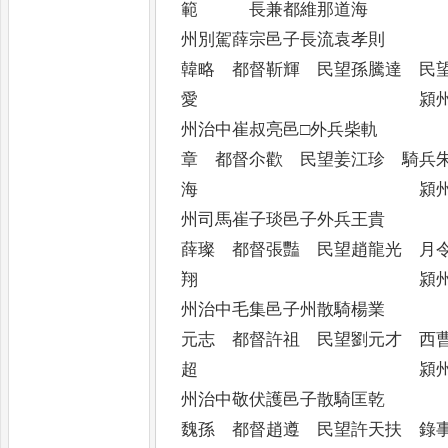
範 長兼都維那道海
州別駕薛宗邑子長流袁
韓略 都督靳輝 民望孫騰達 民
愛 潁州沙門
州治中崔叔亮邑□外兵
章 都督尒歡 民望姜江珍 騎兵
海 潁州沙門
州司馬崔子琰邑子外兵
薛璨 都督張豔 民望趙龍光 月
翔 潁州大律
州治中毛集邑子州散騎
元志 都督許祖 民望劉元才 西
超 潁州沙門
州治中敬伏護邑子散騎
魏孫 都督趙遵 民望許天扶 錄