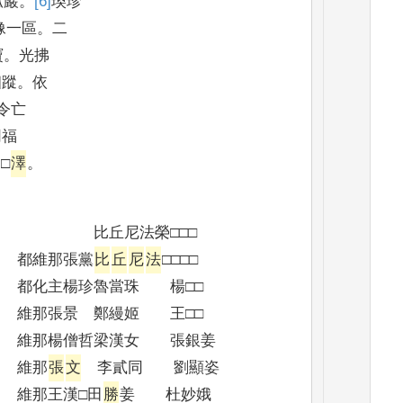
孤巖
。
[6]
瑍
珍
像
一區
。
二
寶
。
光拂
幽蹤
。
依
令亡
同福
□
澤
。
榮□□□
張黨
比
丘
尼
法
□□□□
魯當珠 楊□□
鄭縵姬 王□□
梁漢女 張銀姜
那
張
文
李貳同 劉顯姿
漢□田
勝
姜 杜妙娥