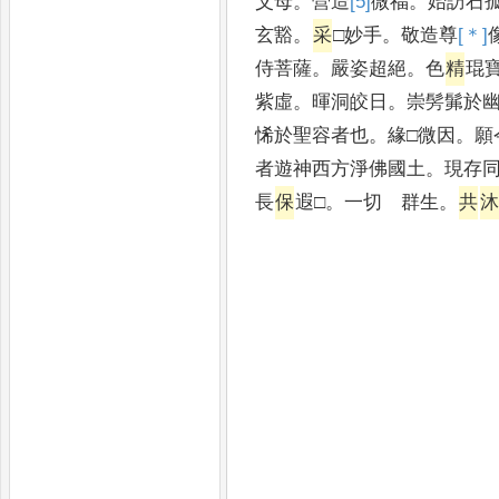
父母
。
營造
[5]
微
福
。
始訪石
玄豁
。
采
□妙手
。
敬造尊
[＊]
侍菩薩
。
嚴姿超絕
。
色
精
琨
紫虛
。
暉洞皎日
。
崇髣髴於
悕於聖容者也
。
緣□微因
。
願
者遊神西方淨佛國土
。
現存
長
保
遐□
。
一切 群生
。
共
沐
比丘尼法
都維那
都化主楊珍
維那張景 
維那楊僧哲
維
維那王