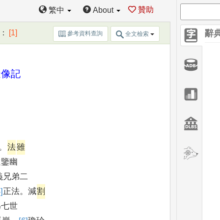
贊助
繁中
About
：
[1]
辭
參考資料查詢
全文檢索
造像記
。
法
雖
遠鑒幽
義兄弟二
]
正
法
。
減
割
為七世