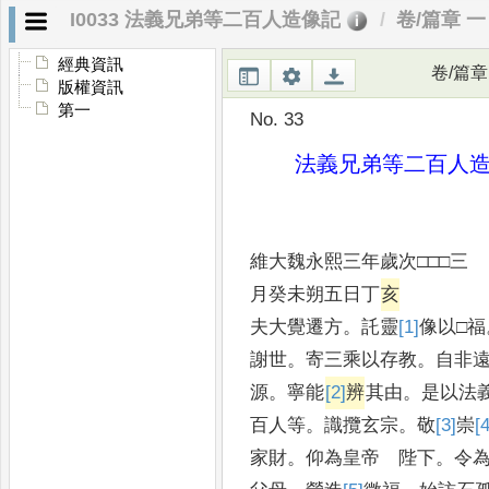
I0033 法義兄弟等二百人造像記
卷/篇章 一
經典資訊
卷/篇章
版權資訊
第一
No. 33
法義兄弟等二百人
維大魏永熙三年歲次□□□三
月癸未朔五日丁
亥
夫大覺遷方
。
託靈
[1]
像
以□福
謝世
。
寄三乘以存教
。
自非
源
。
寧能
[2]
辨
其由
。
是以法
百人等
。
識攬玄宗
。
敬
[3]
崇
[4
家財
。
仰為皇帝 陛下
。
令