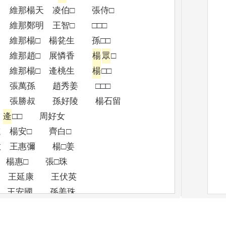
凌伯□ 張侍□
智□ □□□
瓫生 孫□□
 展憐香
楊
眾
□
 逄桃生
楊
□□
秀姜 □□□
好陵 楊石留
□
逄
□□ 周好女
 楊安□ 齊白□
彌 楊□姜
□ 張□珠
□ 王延康 王伏英
□ 王安國 孫姜珠
阿祖
王雙
憐