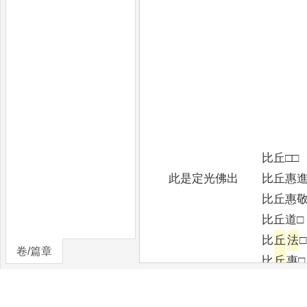
維那楊天 
維那鄭明 王
維那楊□ 楊
維那趙□
維那楊□
張萬孫 趙
張勝叔 孫
比丘□
此是定光佛出 比丘惠進
比丘惠敬 王惠
比丘道□ 楊惠
比
丘
法
卷/篇章
比
丘
惠
比丘惠□ □
比丘智達 