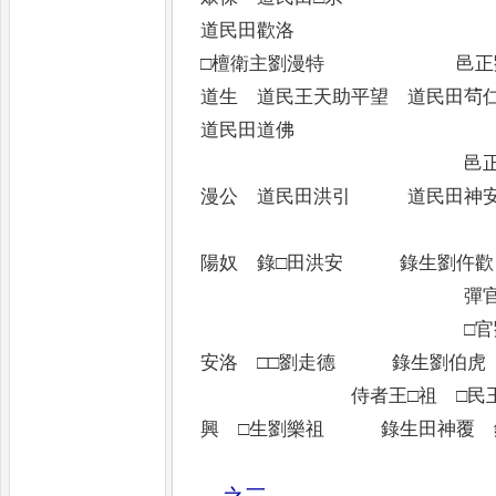
道民田歡洛
□檀衛主劉漫特 邑正劉
道生 道民王天助平望 道民田茍
道民田道佛
邑正田天与 
漫公 道民田洪引 道民田神安
錄生
陽奴 錄□田洪安 錄生劉仵歡
彈官劉令
□官劉羽歡 
安洛 □□劉走德 錄生劉伯虎
侍者王□祖 □民王道
興 □生劉樂祖 錄生田神覆 