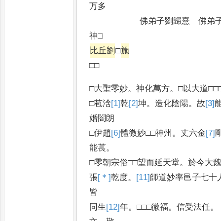
万多
佛弟子劉歸憙 佛弟子劉
神□
比丘劉
□
施
道
□□
□大聖零妙
。
神化萬方
。
□以大道□□□
□苞浛
[1]
乾
[2]
坤
。
造化陰陽
。
故
[3]
婚闇朗
□伊趙
[6]
體
微妙□□神州
。
丈六金
[7]
能
萇
。
□零朝宗俗□□望而延天堂
。
於今大
張
[＊]
乾
度
。
[11]
師
道妙率邑子七十
皆
同生
[12]
年
。
□□□微福
。
信受法任
。