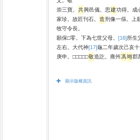
文
。
敬
崇三寶
。
共
興邑儀
。
思
建
功得
。
成
家珍
。
故匠刊石
。
造
刑像一傴
。
上
牧守令長
。
願保□零
。
下為七世父母
。
[16]
所
生
左右
。
大代神
[17]
龜
二年歲次己亥十
庚申
。
□□□□□
敬
造訖
。
雍州
馮
翊
郡
顯示版權資訊