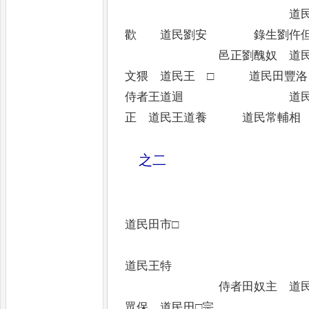
道民劉順□ 
歡 道民劉安 錄生劉仵
邑正劉醜奴 道民張猥
文猥 道民王 □ 道民田豐洛
侍者王道迴 道民田眾
正 道民王道養 道民常輔相
之二
道民田市□
道民王特
侍者田奴主 道民劉興
眾保 道民田□宗 