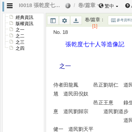
I0018 張乾度七十人等造像記
卷/篇章 一
繁中
經典資訊
卷/篇章
：
參考資料
版權資訊
[1]
之一
No. 18
之二
之三
張乾度七十人等造像記
之四
之一
侍者田龍鳳 邑正劉胡仁 道民
馗 道民田倪奴
邑正王憙 錄生劉□□
憙 道民劉歸宗 道民劉道步
道民田鳳□ 
健一 道民劉天平