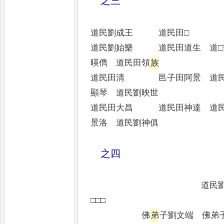
之三
道民劉成王 道民田□
道民劉始樂 道民田道生 道
暎儁 道民田領
族
道民田清 邑子田阿景 道民
顯琴 道民劉映世
道民田大昌 道民田神達 道
景洛 道民劉神俱
之四
道民劉道生
□□□
佛
弟
子劉文端 佛弟