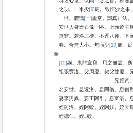
群迷心返
。
伏聞一念之善
。
獲無
之功
。
一米投
[8]
廚
。
致恒沙之果
世
。
體識
[＊]
虛
空
。
識真正法
。
安世人身造石像一區
。
上願帝主
無窮
。
若洛三徒
。
不逕八難
。
下
眷
。
合無大小
。
無病少
[10]
痛
。
延
全
[12]
鋼
。
來財宜寶
。
用之無盡
。
所
祖張豐洛
。
父周慶
。
叔父雙慶
。
兄賢黃
名安世
。
息還洛
。
息阿僧
。
息僧
妻李男異
。
妾王阿引
。
息富洛
。
姪阿洛
。
姪阿歡
。
姪阿奴
。
姪天
姪德仁
。
姪□歡
。