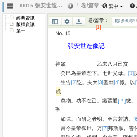
I0015 張安世造像記
卷/篇章 一
繁中
經典資訊
卷/篇章
：
參考資料
版權資訊
[1]
第一
No. 15
張安世造像記
神龕 乙未八月己亥
癸巳為皇帝陛下
。
七世父母
。
[1]
生告
[2]
訖
。
夫大
[3]
聖
幽
[4]
微
。
以
成
萬物
。
功不在己
。
纖萇通
[＊]
微
。
聖
如味
。
而研之者明
。
至言若訥
。
[
當今皇帝御世
。
万
[7]
邦
斯順
。
善